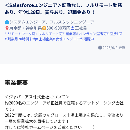
＜Salesforceエンジニア＞転勤なし、フルリモート勤務
あり、年休128日、賞与あり、退職金あり！
システムエンジニア、フルスタックエンジニア
東京都・神奈川県
500-900万円
正社員
リモートワーク可
フルリモート可
副業可
オンライン選考可
面接1回
残業月20時間未満
上場企業
女性エンジニアが活躍中
2026/6/8
更新
事業概要
＜ジャパニアス株式会社について＞

約2000名のエンジニアが正社員で在籍するアウトソーシング会社
です。

2022年度には、念願の≪グロース市場上場≫を果たし、今後より
一層の事業拡大を目指しています！

詳しくは弊社ホームページをご覧ください。　（ 