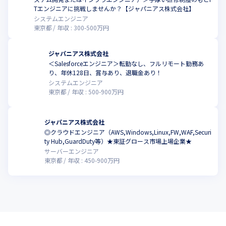
Tエンジニアに挑戦しませんか？【ジャパニアス株式会社】
システムエンジニア
東京都
年収 :
300
-
500
万円
ジャパニアス株式会社
＜Salesforceエンジニア＞転勤なし、フルリモート勤務あ
り、年休128日、賞与あり、退職金あり！
システムエンジニア
東京都
年収 :
500
-
900
万円
ジャパニアス株式会社
◎クラウドエンジニア（AWS,Windows,Linux,FW,WAF,Securi
ty Hub,GuardDuty等）★東証グロース市場上場企業★
サーバーエンジニア
東京都
年収 :
450
-
900
万円