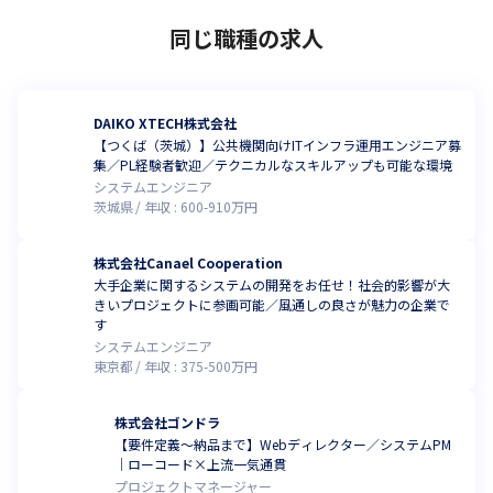
同じ職種の求人
DAIKO XTECH株式会社
【つくば（茨城）】公共機関向けITインフラ運用エンジニア募
集／PL経験者歓迎／テクニカルなスキルアップも可能な環境
システムエンジニア
茨城県
年収 :
600
-
910
万円
株式会社Canael Cooperation
大手企業に関するシステムの開発をお任せ！社会的影響が大
きいプロジェクトに参画可能／風通しの良さが魅力の企業で
す
システムエンジニア
東京都
年収 :
375
-
500
万円
株式会社ゴンドラ
【要件定義〜納品まで】Webディレクター／システムPM
｜ローコード×上流一気通貫
プロジェクトマネージャー