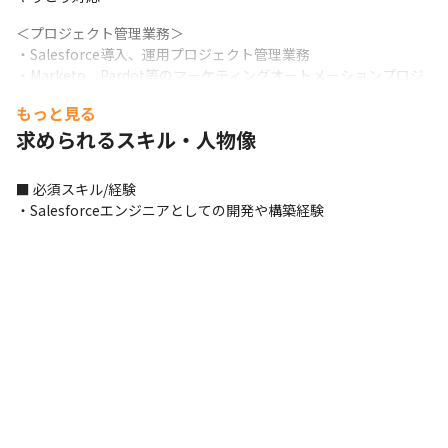
＜プロジェクト管理業務＞

・Salesforce導入、運用プロジェクト管理業務

・Marketo、Pardot等のマーケティングオートメーションプロジ
ェクト管理業務

もっと見る
・Webサイト構築プロジェクトにおけるプロジェクト管理業務

求められるスキル・人物像
・その他システム開発プロジェクト管理業務
＜PMO支援業務＞

■ 必須スキル/経験

・大規模プロジェクトのPMO支援業務
・Salesforceエンジニアとしての開発や構築経験
＜ビジネスアーキテクト業務＞

・ビジネスとITにおける課題整理と分析

・クラウドソリューションの枠組み策定

・ソリューションアーキテクチャの設計
＜プリセールス業務＞

・既存顧客への継続案件提案活動
■ この仕事の面白み、魅力

・技術知識を活かして自社ツールの開発に携わることもできる環
境です