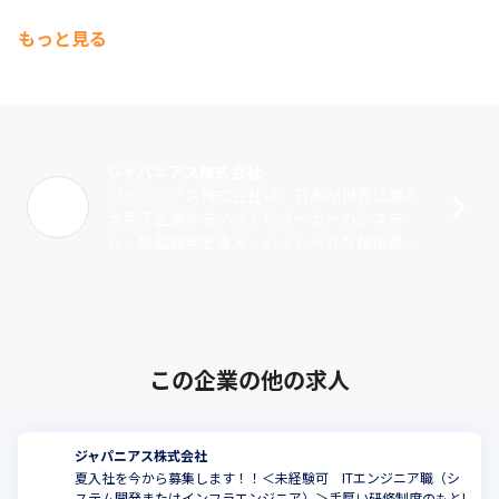
もっと見る
ジャパニアス株式会社
ジャパニアス株式会社は、日本が世界に誇る
大手IT企業やモノづくりメーカーのシステ
ム・製品開発を支え、ハイレベルな技術提供
を行っているエンジニアリングカンパニーで
す。1999年12月に創業。神奈川県のマ･･･
この企業の他の求人
ジャパニアス株式会社
夏入社を今から募集します！！＜未経験可 ITエンジニア職（シ
ステム開発またはインフラエンジニア）＞手厚い研修制度のもとI