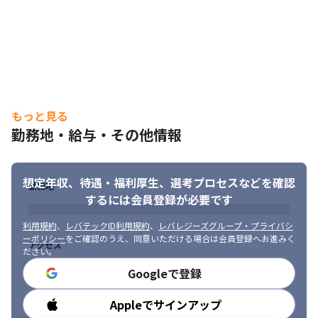
もっと見る
勤務地・給与・その他情報
想定年収、待遇・福利厚生、
選考プロセスなどを確認
勤務地
するには会員登録が必要です
利用規約
、
レバテックID利用規約
、
レバレジーズグループ・プライバシ
ーポリシー
をご確認のうえ、同意いただける場合は会員登録へお進みく
アクセス
ださい。
Googleで登録
Appleでサインアップ
勤務時間