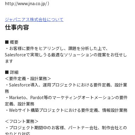
http://www.jna.co.jp/ ）
ジャパニアス株式会社について
仕事内容
■ 概要

・お客様に要件をヒアリングし、課題を分析した上で、
Salesforceで実現しうる最適なソリューションの提案をお任せし
ます
■ 詳細

＜要件定義・設計業務＞

・Salesforce導入、運用プロジェクトにおける要件定義、設計業
務

・Marketo、Pardot等のマーケティングオートメーションの要件
定義、設計業務

・Webサイト構築プロジェクトにおける要件定義、情報設計業務
＜フロント業務＞

・プロジェクト期間中のお客様、パートナー会社、制作会社との
やりとり対応