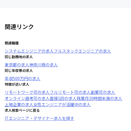
関連リンク
関連職種
システムエンジニア
の求人
フルスタックエンジニア
の求人
同じ勤務地の求人
東京都
の求人
神奈川県
の求人
同じ年収帯の求人
年収
500万円
の求人
特徴が近い求人
リモートワーク可
の求人
フルリモート可
の求人
副業可
の求人
オンライン選考可
の求人
面接1回
の求人
残業月20時間未満
の求人
上場企業
の求人
女性エンジニアが活躍中
の求人
求人検索ページに戻る
ITエンジニア・デザイナー求人を探す