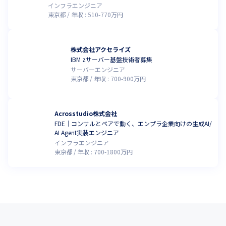
インフラエンジニア
東京都
年収 :
510
-
770
万円
株式会社アクセライズ
IBM zサーバー基盤技術者募集
サーバーエンジニア
東京都
年収 :
700
-
900
万円
Acrosstudio株式会社
FDE｜コンサルとペアで動く、エンプラ企業向けの生成AI/
AI Agent実装エンジニア
インフラエンジニア
東京都
年収 :
700
-
1800
万円