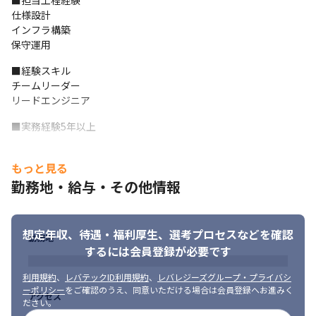
■担当工程経験

仕様設計

インフラ構築

保守運用
■経験スキル

チームリーダー

リードエンジニア
■実務経験5年以上
■歓迎スキル

もっと見る
・Azure/AWSでのサーバ構築、管理業務

・ネットワーク関連業務

勤務地・給与・その他情報
・Hyper-Vの構築

・FPGA関連の業務経験

・Active Directoryの構築、管理業務

想定年収、待遇・福利厚生、
選考プロセスなどを確認
勤務地
・英語力（※必須ではありませんが、希望があれば海外顧客との
するには会員登録が必要です
プロジェクトへの参画も可能です。）
利用規約
、
レバテックID利用規約
、
レバレジーズグループ・プライバシ
■求める人物像
ーポリシー
をご確認のうえ、同意いただける場合は会員登録へお進みく
アクセス
ださい。
激変する世界情勢や金融市況の中で各種の金融システムに携わ