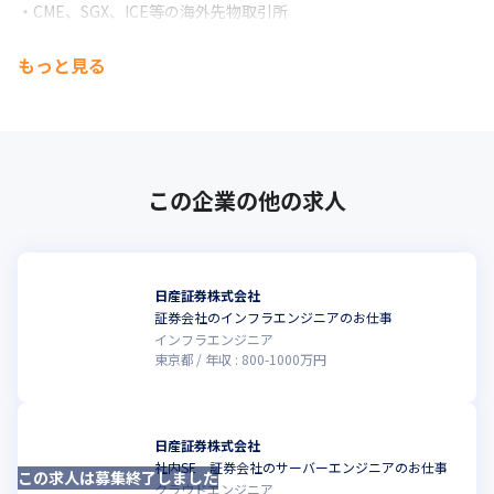
・CME、SGX、ICE等の海外先物取引所
＜顧客層＞

もっと見る
当社顧客層は、個人投資家だけでなく、国内外の投資銀行、プロ
ップファーム、証券会社、大手事業会社等からなっており、日々
百万件を超える注文を執行しています。
この企業の他の求人
日産証券株式会社
証券会社のインフラエンジニアのお仕事
こ
インフラエンジニア
東京都
年収 :
800
-
1000
万円
日産証券株式会社
社内SE 証券会社のサーバーエンジニアのお仕事
この求人は募集終了しました
クラウドエンジニア