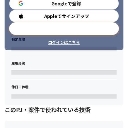
り、最先端のテクノロジーにも触れながら、金融ビジネスをITで
Googleで登録
支え、さらなるスキル向上やキャリアアップを目指している方。
Appleでサインアップ
勤務時間
各種のサーバやクラウド環境の構築・維持管理に携わってきた実
績があり、今後もサーバーやクラウドなどのエンジニアとして活
メールアドレスで登録
躍していきたい方。
想定年収
ハイパフォーマンスなITシステムを、安定性、セキュリティ等の
ログインはこちら
厳しい要求に応えながら、自身のパフォーマンスを最大限に発揮
できる方。
雇用形態
休日・休暇
このPJ・案件で使われている技術