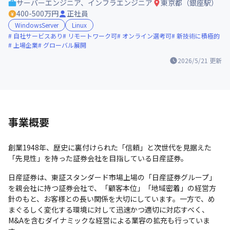
サーバーエンジニア、インフラエンジニア
東京都（銀座駅）
400-500万円
正社員
WindowsServer
Linux
自社サービスあり
リモートワーク可
オンライン選考可
新技術に積極的
上場企業
グローバル展開
2026/5/21
更新
事業概要
創業1948年、歴史に裏付けられた「信頼」と次世代を見据えた
「先見性」を持った証券会社を目指している日産証券。
日産証券は、東証スタンダード市場上場の「日産証券グループ」
を親会社に持つ証券会社で、「顧客本位」「地域密着」の経営方
針のもと、お客様との長い関係を大切にしています。一方で、め
まぐるしく変化する環境に対して迅速かつ適切に対応すべく、
M&Aを含むダイナミックな経営による業容の拡充も行っていま