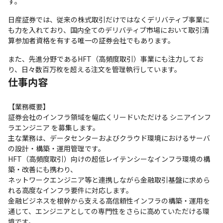
す。
日産証券では、従来の株式取引だけではなくデリバティブ事業に
も力を入れており、国内全てのデリバティブ市場において取引清
算参加者資格を有する唯一の証券会社でもあります。
また、先進分野であるHFT（高頻度取引）事業にも注力してお
り、日々数百万枚を超える注文を管理執行しています。
仕事内容
【業務概要】

証券会社のインフラ領域を幅広くリードいただける シニアインフ
ラエンジニア を募集します。

主な業務は、データセンターおよびクラウド環境におけるサーバ
の設計・構築・運用管理です。

HFT（高頻度取引）向けの超低レイテンシーなインフラ環境の構
築・改善にも携わり、

ネットワークエンジニア等と連携しながら金融取引基盤に求めら
れる高度なインフラ要件に対応します。

金融ビジネスを根幹から支える高信頼性インフラの構築・運用を
通じて、エンジニアとしての専門性をさらに高めていただける環
境です。