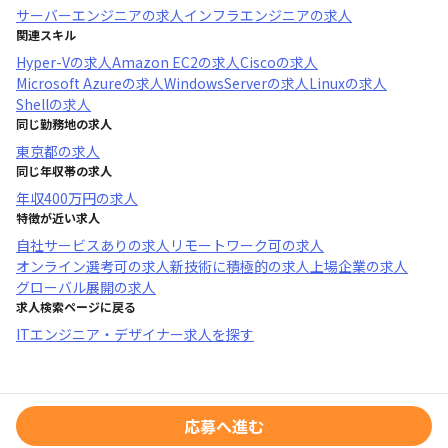
サーバーエンジニア
の求人
インフラエンジニア
の求人
関連スキル
Hyper-V
の求人
Amazon EC2
の求人
Cisco
の求人
Microsoft Azure
の求人
WindowsServer
の求人
Linux
の求人
Shell
の求人
同じ勤務地の求人
東京都
の求人
同じ年収帯の求人
年収
400万円
の求人
特徴が近い求人
自社サービスあり
の求人
リモートワーク可
の求人
オンライン選考可
の求人
新技術に積極的
の求人
上場企業
の求人
グローバル展開
の求人
求人検索ページに戻る
ITエンジニア・デザイナー求人を探す
応募へ進む