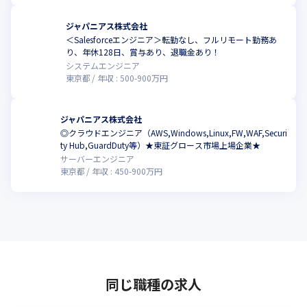
ジャパニアス株式会社
＜Salesforceエンジニア＞転勤なし、フルリモート勤務あ
り、年休128日、賞与あり、退職金あり！
システムエンジニア
東京都
年収 :
500
-
900
万円
ジャパニアス株式会社
◎クラウドエンジニア（AWS,Windows,Linux,FW,WAF,Securi
ty Hub,GuardDuty等）★東証グロース市場上場企業★
サーバーエンジニア
東京都
年収 :
450
-
900
万円
同じ職種の求人