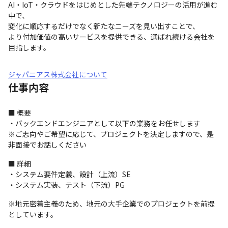
AI・IoT・クラウドをはじめとした先端テクノロジーの活用が進む
中で、

変化に順応するだけでなく新たなニーズを見い出すことで、

より付加価値の高いサービスを提供できる、選ばれ続ける会社を
目指します。
ジャパニアス株式会社について
仕事内容
■ 概要

・バックエンドエンジニアとして以下の業務をお任せします

※ご志向やご希望に応じて、プロジェクトを決定しますので、是
非面接でお話しください
■ 詳細

・システム要件定義、設計（上流）SE

・システム実装、テスト（下流）PG
※地元密着主義のため、地元の大手企業でのプロジェクトを前提
としています。