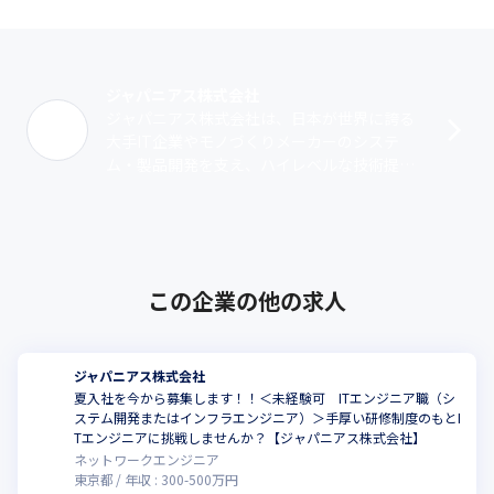
ジャパニアス株式会社
ジャパニアス株式会社は、日本が世界に誇る
大手IT企業やモノづくりメーカーのシステ
ム・製品開発を支え、ハイレベルな技術提供
を行っているエンジニアリングカンパニーで
す。1999年12月に創業。神奈川県のマ･･･
この企業の他の求人
ジャパニアス株式会社
夏入社を今から募集します！！＜未経験可 ITエンジニア職（シ
ステム開発またはインフラエンジニア）＞手厚い研修制度のもとI
Tエンジニアに挑戦しませんか？【ジャパニアス株式会社】
ネットワークエンジニア
東京都
年収 :
300
-
500
万円