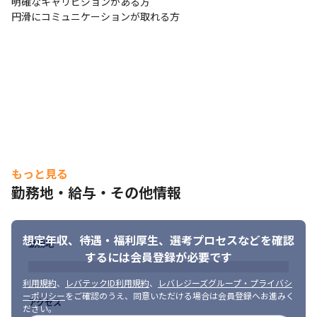
明確なキャリビジョンがある方

円滑にコミュニケーションが取れる方
もっと見る
勤務地・給与・その他情報
想定年収、待遇・福利厚生、
選考プロセスなどを確認
勤務地
するには会員登録が必要です
利用規約
、
レバテックID利用規約
、
レバレジーズグループ・プライバシ
ーポリシー
をご確認のうえ、同意いただける場合は会員登録へお進みく
アクセス
ださい。