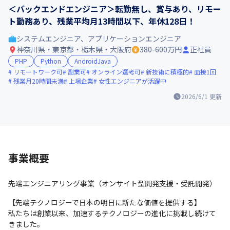
＜バックエンドエンジニア＞転勤無し、賞与あり、リモー
ト勤務あり、残業平均月13時間以下、年休128日！
システムエンジニア、アプリケーションエンジニア
神奈川県・東京都・栃木県・大阪府
380-600万円
正社員
PHP
Python
AndroidJava
リモートワーク可
副業可
オンライン選考可
新技術に積極的
面接1回
残業月20時間未満
上場企業
女性エンジニアが活躍中
2026/6/1
更新
事業概要
先端エンジニアリング事業（オンサイト型開発支援・受託開発）
【先端テクノロジーで日本の明日に新たな価値を提供する】

私たちは創業以来、加速するテクノロジーの進化に挑戦し続けて
きました。
