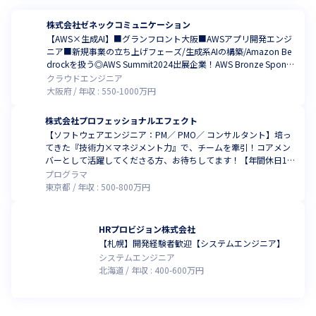
株式会社ゼネックコミュニケーション
【AWS×生成AI】■グランフロント大阪■AWSアプリ開発エンジ
ニア■新規事業の立ち上げフェーズ/生成系AIの構築/Amazon Be
drockを扱う◎AWS Summit2024出展企業！AWS Bronze Sponso
rs
クラウドエンジニア
大阪府
年収 :
550
-
1000
万円
株式会社プロフェッショナルエフェクト
【ソフトウェアエンジニア：PM／ PMO／ コンサルタント】培っ
てきた『技術力×マネジメント力』で、チームを牽引！コアメン
バーとして活躍してくださる方、お待ちしてます！【年間休日12
5日以上】
プログラマ
東京都
年収 :
500
-
800
万円
HRプロビジョン株式会社
【札幌】開発経験者歓迎【システムエンジニア】
システムエンジニア
北海道
年収 :
400
-
600
万円