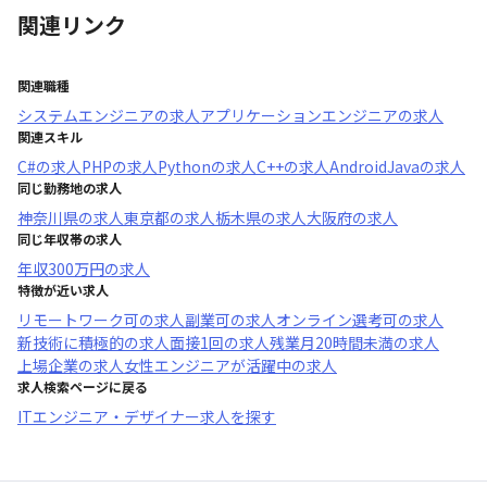
関連リンク
関連職種
システムエンジニア
の求人
アプリケーションエンジニア
の求人
関連スキル
C#
の求人
PHP
の求人
Python
の求人
C++
の求人
AndroidJava
の求人
同じ勤務地の求人
神奈川県
の求人
東京都
の求人
栃木県
の求人
大阪府
の求人
同じ年収帯の求人
年収
300万円
の求人
特徴が近い求人
リモートワーク可
の求人
副業可
の求人
オンライン選考可
の求人
新技術に積極的
の求人
面接1回
の求人
残業月20時間未満
の求人
上場企業
の求人
女性エンジニアが活躍中
の求人
求人検索ページに戻る
ITエンジニア・デザイナー求人を探す