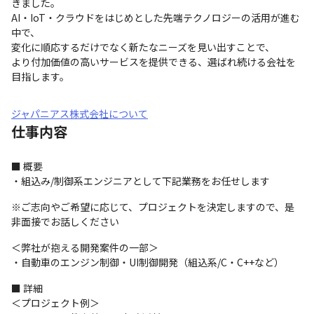
きました。

AI・IoT・クラウドをはじめとした先端テクノロジーの活用が進む
中で、

変化に順応するだけでなく新たなニーズを見い出すことで、

より付加価値の高いサービスを提供できる、選ばれ続ける会社を
目指します。
ジャパニアス株式会社について
仕事内容
■ 概要

・組込み/制御系エンジニアとして下記業務をお任せします
※ご志向やご希望に応じて、プロジェクトを決定しますので、是
非面接でお話しください
＜弊社が抱える開発案件の一部＞

・自動車のエンジン制御・UI制御開発（組込系/C・C++など）
■ 詳細

＜プロジェクト例＞
