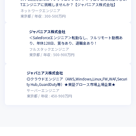
Tエンジニアに挑戦しませんか？【ジャパニアス株式会社】
ネットワークエンジニア
東京都
年収 :
300
-
500
万円
ジャパニアス株式会社
＜Salesforceエンジニア＞転勤なし、フルリモート勤務あ
り、年休128日、賞与あり、退職金あり！
フルスタックエンジニア
東京都
年収 :
500
-
900
万円
ジャパニアス株式会社
◎クラウドエンジニア（AWS,Windows,Linux,FW,WAF,Securi
ty Hub,GuardDuty等）★東証グロース市場上場企業★
サーバーエンジニア
東京都
年収 :
450
-
900
万円