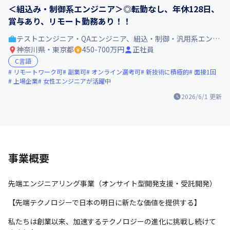
＜組込み・制御系エンジニア＞◎転勤なし、年休128日、
賞与あり、リモート勤務あり！！
テストエンジニア・QAエンジニア、組込・制御・汎用系エンジニア
神奈川県・東京都
450-700万円
正社員
C言語
リモートワーク可
副業可
オンライン選考可
新技術に積極的
面接1回
上場企業
女性エンジニアが活躍中
2026/6/1
更新
事業概要
先端エンジニアリング事業（オンサイト型開発支援・受託開発）
【先端テクノロジーで日本の明日に新たな価値を提供する】
私たちは創業以来、加速するテクノロジーの進化に挑戦し続けて