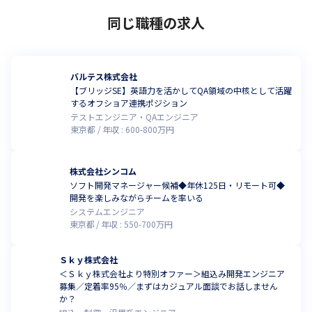
同じ職種の求人
バルテス株式会社
【ブリッジSE】英語力を活かしてQA領域の中核として活躍
するオフショア連携ポジション
テストエンジニア・QAエンジニア
東京都
年収 :
600
-
800
万円
株式会社シンコム
ソフト開発マネージャー候補◆年休125日・リモート可◆
開発を楽しみながらチームを率いる
システムエンジニア
東京都
年収 :
550
-
700
万円
Ｓｋｙ株式会社
＜Ｓｋｙ株式会社より特別オファー＞組込み開発エンジニア
募集／定着率95％／まずはカジュアル面談でお話しません
か？