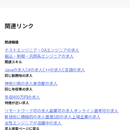
関連リンク
関連職種
テストエンジニア・QAエンジニア
の求人
組込・制御・汎用系エンジニア
の求人
関連スキル
Java
の求人
C#
の求人
C++
の求人
C言語
の求人
同じ勤務地の求人
神奈川県
の求人
東京都
の求人
同じ年収帯の求人
年収
400万円
の求人
特徴が近い求人
リモートワーク可
の求人
副業可
の求人
オンライン選考可
の求人
新技術に積極的
の求人
面接1回
の求人
上場企業
の求人
女性エンジニアが活躍中
の求人
求人検索ページに戻る