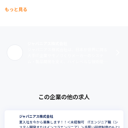
もっと見る
ジャパニアス株式会社
ジャパニアス株式会社は、日本が世界に誇る
大手IT企業やモノづくりメーカーのシステ
ム・製品開発を支え、ハイレベルな技術提供
を行っているエンジニアリングカンパニーで
す。1999年12月に創業。神奈川県のマ･･･
この企業の他の求人
ジャパニアス株式会社
夏入社を今から募集します！！＜未経験可 ITエンジニア職（シ
ステム開発またはインフラエンジニア）＞手厚い研修制度のもとI