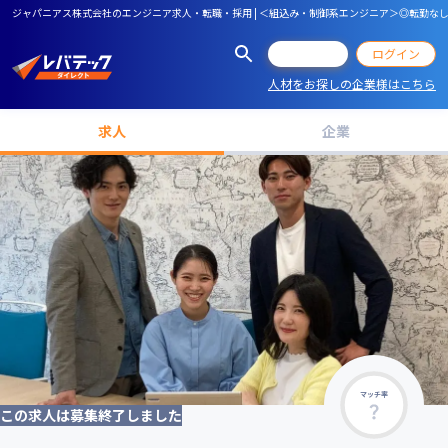
ジャパニアス株式会社のエンジニア求人・転職・採用 | ＜組込み・制御系エンジニア＞◎転勤な
会員登録
ログイン
人材をお探しの企業様はこちら
求人
企業
マッチ率
この求人は募集終了しました