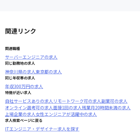
関連リンク
関連職種
サーバーエンジニア
の求人
同じ勤務地の求人
神奈川県
の求人
東京都
の求人
同じ年収帯の求人
年収
300万円
の求人
特徴が近い求人
自社サービスあり
の求人
リモートワーク可
の求人
副業可
の求人
オンライン選考可
の求人
面接1回
の求人
残業月20時間未満
の求人
上場企業
の求人
女性エンジニアが活躍中
の求人
求人検索ページに戻る
ITエンジニア・デザイナー求人を探す