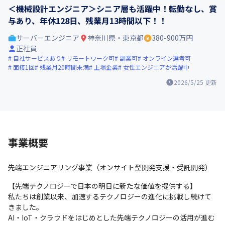
＜機械設計エンジニア＞シニア層も活躍中！転勤なし、賞
与あり、年休128日、残業月13時間以下！！
サーバーエンジニア
神奈川県・東京都
380-900万円
正社員
自社サービスあり
リモートワーク可
副業可
オンライン選考可
面接1回
残業月20時間未満
上場企業
女性エンジニアが活躍中
2026/5/25
更新
事業概要
先端エンジニアリング事業（オンサイト型開発支援・受託開発）
【先端テクノロジーで日本の明日に新たな価値を提供する】

私たちは創業以来、加速するテクノロジーの進化に挑戦し続けて
きました。

AI・IoT・クラウドをはじめとした先端テクノロジーの活用が進む