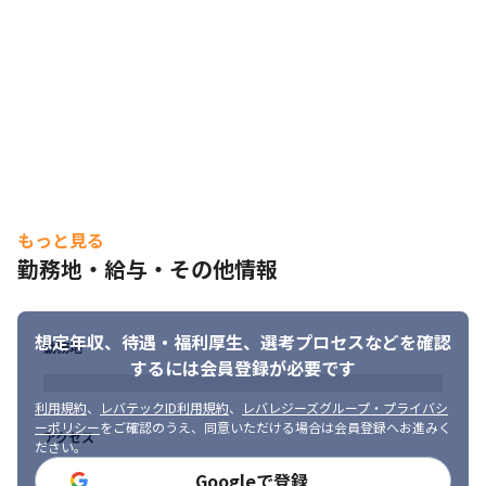
もっと見る
勤務地・給与・その他情報
想定年収、待遇・福利厚生、
選考プロセスなどを確認
勤務地
するには会員登録が必要です
利用規約
、
レバテックID利用規約
、
レバレジーズグループ・プライバシ
ーポリシー
をご確認のうえ、同意いただける場合は会員登録へお進みく
アクセス
ださい。
Googleで登録