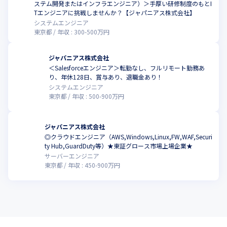
ステム開発またはインフラエンジニア）＞手厚い研修制度のもとI
Tエンジニアに挑戦しませんか？【ジャパニアス株式会社】
システムエンジニア
東京都
年収 :
300
-
500
万円
ジャパニアス株式会社
＜Salesforceエンジニア＞転勤なし、フルリモート勤務あ
り、年休128日、賞与あり、退職金あり！
システムエンジニア
東京都
年収 :
500
-
900
万円
ジャパニアス株式会社
◎クラウドエンジニア（AWS,Windows,Linux,FW,WAF,Securi
ty Hub,GuardDuty等）★東証グロース市場上場企業★
サーバーエンジニア
東京都
年収 :
450
-
900
万円