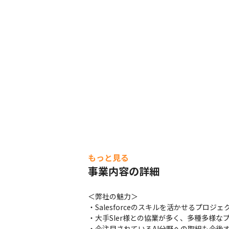
もっと見る
事業内容の詳細
＜弊社の魅力＞

・Salesforceのスキルを活かせるプロジ
・大手SIer様との協業が多く、多種多様
・今注目されているAI分野への取組も今後す