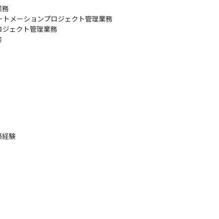
務

グオートメーションプロジェクト管理業務

ジェクト管理業務

務
築経験
携わることもできる環境です