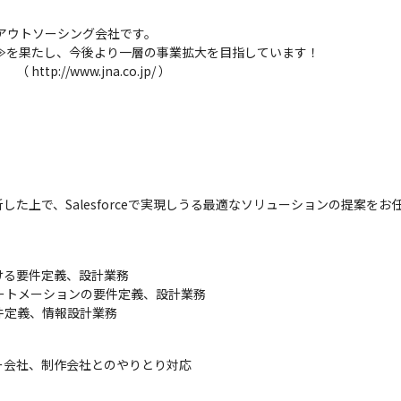
アウトソーシング会社です。

場≫を果たし、今後より一層の事業拡大を目指しています！

://www.jna.co.jp/ ）
た上で、Salesforceで実現しうる最適なソリューションの提案をお
おける要件定義、設計業務

グオートメーションの要件定義、設計業務

件定義、情報設計業務
ー会社、制作会社とのやりとり対応