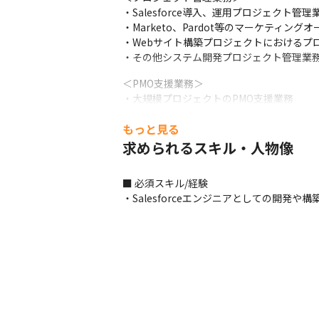
・Salesforce導入、運用プロジェクト管理業
・Marketo、Pardot等のマーケティン
・Webサイト構築プロジェクトにおけるプロ
・その他システム開発プロジェクト管理業
＜PMO支援業務＞

・大規模プロジェクトのPMO支援業務
＜ビジネスアーキテクト業務＞

もっと見る
・ビジネスとITにおける課題整理と分析

求められるスキル・人物像
・クラウドソリューションの枠組み策定

・ソリューションアーキテクチャの設計
■ 必須スキル/経験

＜プリセールス業務＞

・Salesforceエンジニアとしての開発や構
・既存顧客への継続案件提案活動
■ この仕事の面白み、魅力

・技術知識を活かして自社ツールの開発に