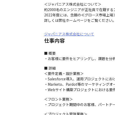
＜ジャパニアス株式会社について＞

約2000名のエンジニアが正社員で在籍する
2022年度には、念願の≪グロース市場上
詳しくは弊社ホームページをご覧ください。　（ http
ジャパニアス株式会社について
仕事内容
■ 概要

・お客様に要件をヒアリングし、課題を分析し
■ 詳細

＜要件定義・設計業務＞

・Salesforce導入、運用プロジェクトに
・Marketo、Pardot等のマーケティン
・Webサイト構築プロジェクトにおける要
＜フロント業務＞

・プロジェクト期間中のお客様、パートナ
＜プロジェクト管理業務＞
