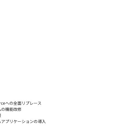
rceへの全面リプレース

ムの機能改修



されるアプリケーションの導入