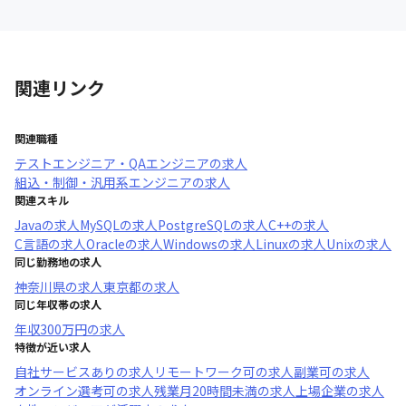
関連リンク
関連職種
テストエンジニア・QAエンジニア
の求人
組込・制御・汎用系エンジニア
の求人
関連スキル
Java
の求人
MySQL
の求人
PostgreSQL
の求人
C++
の求人
C言語
の求人
Oracle
の求人
Windows
の求人
Linux
の求人
Unix
の求人
同じ勤務地の求人
神奈川県
の求人
東京都
の求人
同じ年収帯の求人
年収
300万円
の求人
特徴が近い求人
自社サービスあり
の求人
リモートワーク可
の求人
副業可
の求人
オンライン選考可
の求人
残業月20時間未満
の求人
上場企業
の求人