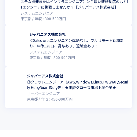
ステム開発またはインフラエンジニア）＞手厚い研修制度のもとI
Tエンジニアに挑戦しませんか？【ジャパニアス株式会社】
システムエンジニア
東京都
年収 :
300
-
500
万円
ジャパニアス株式会社
＜Salesforceエンジニア＞転勤なし、フルリモート勤務あ
り、年休128日、賞与あり、退職金あり！
システムエンジニア
東京都
年収 :
500
-
900
万円
ジャパニアス株式会社
◎クラウドエンジニア（AWS,Windows,Linux,FW,WAF,Securi
ty Hub,GuardDuty等）★東証グロース市場上場企業★
サーバーエンジニア
東京都
年収 :
450
-
900
万円