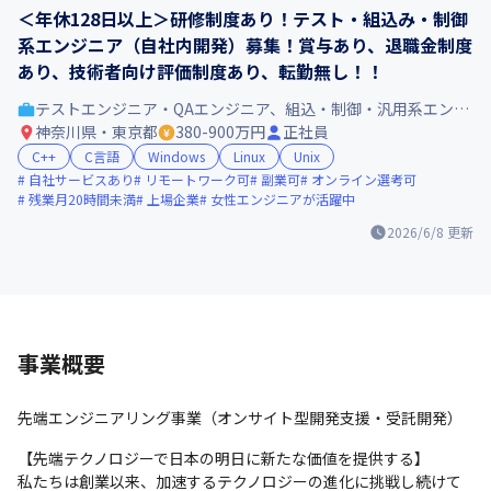
＜年休128日以上＞研修制度あり！テスト・組込み・制御
系エンジニア（自社内開発）募集！賞与あり、退職金制度
あり、技術者向け評価制度あり、転勤無し！！
テストエンジニア・QAエンジニア、組込・制御・汎用系エンジニア
神奈川県・東京都
380-900万円
正社員
C++
C言語
Windows
Linux
Unix
自社サービスあり
リモートワーク可
副業可
オンライン選考可
残業月20時間未満
上場企業
女性エンジニアが活躍中
2026/6/8
更新
事業概要
先端エンジニアリング事業（オンサイト型開発支援・受託開発）
【先端テクノロジーで日本の明日に新たな価値を提供する】

私たちは創業以来、加速するテクノロジーの進化に挑戦し続けて