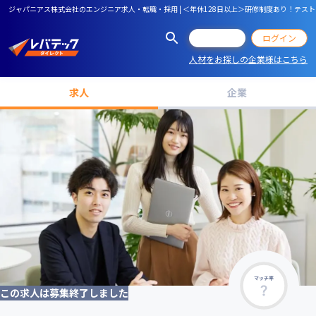
ジャパニアス株式会社のエンジニア求人・転職・採用 | ＜年休128日以上＞研修制度あり！テ
会員登録
ログイン
人材をお探しの企業様はこちら
求人
企業
マッチ率
この求人は募集終了しました