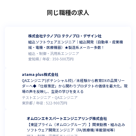
同じ職種の求人
株式会社テクノプロ テクノプロ・デザイン社
組込ソフトウェアエンジニア｜組込開発（自動車・産業機
械・電機・医療機器）★製造系メーカー多数！
組込・制御・汎用系エンジニア
愛知県
年収 :
350
-
500
万円
atama plus株式会社
QAエンジニア(ポテンシャル枠)／未経験から教育DXの品質リー
ダーへ◆「仕様策定」から関わりプロダクトの価値を最大化。現
場の声を反映し、生徒の学びを支える
テストエンジニア・QAエンジニア
東京都
年収 :
522
-
900
万円
オムロンエキスパートエンジニアリング株式会社
【東証プライム（オムロングループ）】関東勤務・組み込み
ソフトウェア開発エンジニア（FA/医療機/車載領域等）
組込・制御・汎用系エンジニア