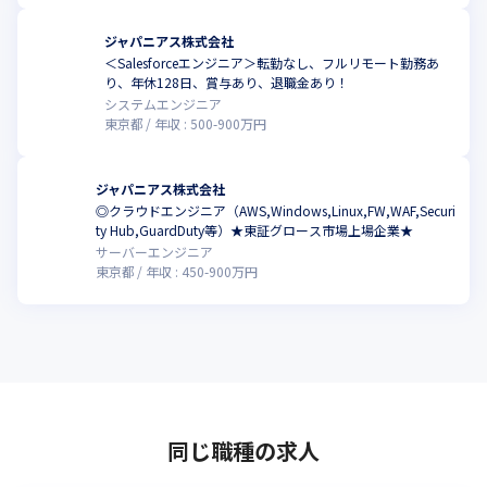
ジャパニアス株式会社
＜Salesforceエンジニア＞転勤なし、フルリモート勤務あ
り、年休128日、賞与あり、退職金あり！
システムエンジニア
東京都
年収 :
500
-
900
万円
ジャパニアス株式会社
◎クラウドエンジニア（AWS,Windows,Linux,FW,WAF,Securi
ty Hub,GuardDuty等）★東証グロース市場上場企業★
サーバーエンジニア
東京都
年収 :
450
-
900
万円
同じ職種の求人