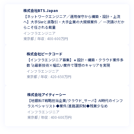
株式会社BTS.Japan
【ネットワークエンジニア／運用保守から構築・設計・上流
へ】大手SIerと直取引・大手企業の大規模案件 ／ 一次請けだか
らこそ任される裁量
インフラエンジニア
東京都
年収 :
400
-
600
万円
株式会社ピークコード
【インフラエンジニア募集】🔸設計・構築・クラウド案件多
数 🚀最新技術×幅広い案件で理想のキャリアを実現
インフラエンジニア
東京都
年収 :
420
-
650
万円
株式会社アイティーシー
【地銀系IT戦略担当企業/クラウド_サーバ】AI時代のインフ
ラスペシャリスト◆案件/進路選択制◆残業少なめ
インフラエンジニア
東京都
年収 :
400
-
600
万円