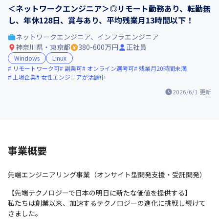
＜ネットワークエンジニア＞◎リモート勤務あり、転勤無
し、年休128日、賞与あり、平均残業月13時間以下！
ネットワークエンジニア、インフラエンジニア
神奈川県・東京都
380-600万円
正社員
Windows
Linux
リモートワーク可
副業可
オンライン選考可
残業月20時間未満
上場企業
女性エンジニアが活躍中
2026/6/1
更新
事業概要
先端エンジニアリング事業（オンサイト型開発支援・受託開発）
【先端テクノロジーで日本の明日に新たな価値を提供する】

私たちは創業以来、加速するテクノロジーの進化に挑戦し続けて
きました。
