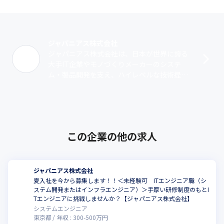
ジャパニアス株式会社
ジャパニアス株式会社は、日本が世界に誇る
大手IT企業やモノづくりメーカーのシステ
ム・製品開発を支え、ハイレベルな技術提供
を行っているエンジニアリングカンパニーで
す。1999年12月に創業。神奈川県のマ･･･
この企業の他の求人
ジャパニアス株式会社
夏入社を今から募集します！！＜未経験可 ITエンジニア職（シ
ステム開発またはインフラエンジニア）＞手厚い研修制度のもとI
Tエンジニアに挑戦しませんか？【ジャパニアス株式会社】
システムエンジニア
東京都
年収 :
300
-
500
万円