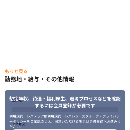
もっと見る
勤務地・給与・その他情報
想定年収、待遇・福利厚生、
選考プロセスなどを確認
勤務地
するには会員登録が必要です
利用規約
、
レバテックID利用規約
、
レバレジーズグループ・プライバシ
ーポリシー
をご確認のうえ、同意いただける場合は会員登録へお進みく
アクセス
ださい。