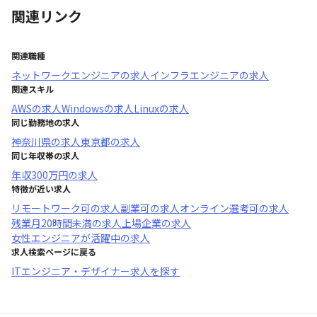
関連リンク
関連職種
ネットワークエンジニア
の求人
インフラエンジニア
の求人
関連スキル
AWS
の求人
Windows
の求人
Linux
の求人
同じ勤務地の求人
神奈川県
の求人
東京都
の求人
同じ年収帯の求人
年収
300万円
の求人
特徴が近い求人
リモートワーク可
の求人
副業可
の求人
オンライン選考可
の求人
残業月20時間未満
の求人
上場企業
の求人
女性エンジニアが活躍中
の求人
求人検索ページに戻る
ITエンジニア・デザイナー求人を探す