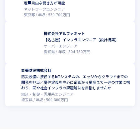
度■自由な働き方が可能
ネットワークエンジニア
東京都
年収 :
550
-
700
万円
株式会社アルファネット
【名古屋】インフラエンジニア【設計構築】
サーバーエンジニア
愛知県
年収 :
504
-
750
万円
能美防災株式会社
防災設備に接続するIoTシステムの、エッジからクラウドまでの
開発を担当／要件定義を中心に企画から量産まで一連の作業に携
わり、国や社会インフラの課題解決を目指しませんか
組込・制御・汎用系エンジニア
埼玉県
年収 :
500
-
800
万円