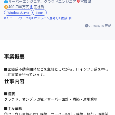
サーバーエンジニア、クラウドエンジニア
宮城県
400-700万円
正社員
WindowsServer
Linux
リモートワーク可
オンライン選考可
面接1回
2026/5/15
更新
事業概要
■医療系不動産開発などを主軸としながら、ITインフラ系を中心
にIT事業を行っています。
仕事内容
■概要

クラウド，オンプレ環境／サーバー設計・構築・運用業務
■主な業務

◎クラウド環境の設計構築，サーバー設計・構築・移行・運用業