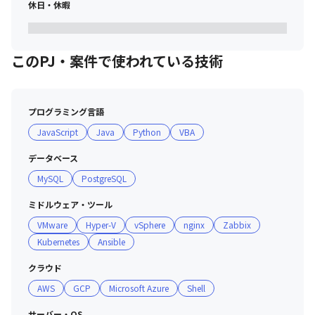
休日・休暇
このPJ・案件で使われている技術
プログラミング言語
JavaScript
Java
Python
VBA
データベース
MySQL
PostgreSQL
ミドルウェア・ツール
VMware
Hyper-V
vSphere
nginx
Zabbix
Kubernetes
Ansible
クラウド
AWS
GCP
Microsoft Azure
Shell
サーバー・OS