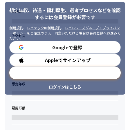
想定年収、待遇・福利厚生、
選考プロセスなどを確認
勤務地
するには会員登録が必要です
利用規約
、
レバテックID利用規約
、
レバレジーズグループ・プライバシ
ーポリシー
をご確認のうえ、同意いただける場合は会員登録へお進みく
アクセス
ださい。
Googleで登録
Appleでサインアップ
勤務時間
メールアドレスで登録
想定年収
ログインはこちら
雇用形態