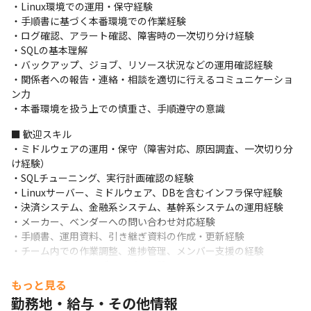
・Linux環境での運用・保守経験

確認、関係者共有

・手順書に基づく本番環境での作業経験

・手順書、設計資料などの各種資料の作成・更新

・ログ確認、アラート確認、障害時の一次切り分け経験

・顧客担当者、開発担当者、インフラ担当者との連携

・SQLの基本理解

・作業進捗、課題、障害状況の報告
・バックアップ、ジョブ、リソース状況などの運用確認経験

・関係者への報告・連絡・相談を適切に行えるコミュニケーショ
■ この仕事の面白み、魅力

ン力

・社会インフラ性の高い大手企業が保有するシステムの安定運用
・本番環境を扱う上での慎重さ、手順遵守の意識
に関わることができます

・Linuxを中心とした実践的なインフラ運用・保守経験を積むこと
■ 歓迎スキル

ができます

・ミドルウェアの運用・保守（障害対応、原因調査、一次切り分
・高難易度の技術判断はメーカー・ベンダーと連携しながら進め
け経験）

るため、単独で過度な責任を負う形ではなく、チームで安定運用
・SQLチューニング、実行計画確認の経験

を支える体制です

・Linuxサーバー、ミドルウェア、DBを含むインフラ保守経験

・将来的には、運用保守チーム内での作業調整、メンバー支援、
・決済システム、金融系システム、基幹系システムの運用経験

リーダー・サブリーダーとしての役割も期待できます
・メーカー、ベンダーへの問い合わせ対応経験

・手順書、運用資料、引き継ぎ資料の作成・更新経験

・チーム内での作業調整、進捗管理、メンバー支援の経験

・リーダーまたはサブリーダー経験
もっと見る
■ 求める人物像

勤務地・給与・その他情報
・本番環境での作業責任を理解し、慎重に作業を進められる方
