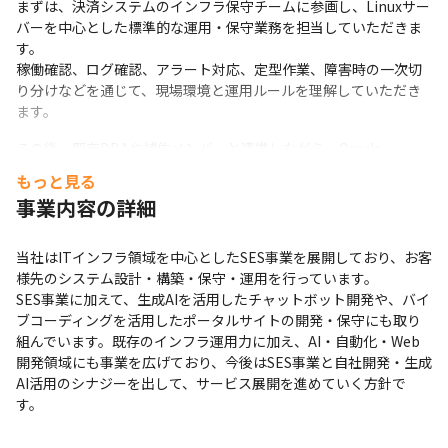
まずは、決済システムのインフラ保守チームに参画し、Linuxサー
バーを中心とした標準的な運用・保守業務を担当していただきま
す。

稼働確認、ログ確認、アラート対応、定型作業、障害時の一次切
り分けなどを通じて、現場環境と運用ルールを理解していただき
ます。
その後、既存DBAや補佐メンバーと連携しながら、Oracle 
Database周辺の運用確認、手順書整備、障害時の情報収集、メー
もっと見る
カー・ベンダー連携など、DBA補佐領域にも段階的に関わってい
事業内容の詳細
ただきます。
将来的には、本人の希望や適性に応じて、以下のようなキャリア
当社はITインフラ領域を中心としたSES事業を展開しており、お客
を目指すことができます。
様先のシステム設計・構築・保守・運用を行っています。

SES事業に加えて、生成AIを活用したチャットボット開発や、バイ
・Linux／インフラのスペシャリスト

ブコーディングを活用したポータルサイトの開発・保守にも取り
・ミドルウェアに強みを持つインフラエンジニア

組んでいます。既存のインフラ運用力に加え、AI・自動化・Web
・インフラチームのリーダー、サブリーダー

開発領域にも事業を広げており、今後はSES事業と自社開発・生成
・顧客折衝、作業調整、運用改善を担う運用管理者
AI活用のシナジーを出して、サービス展開を進めていく方針で
す。