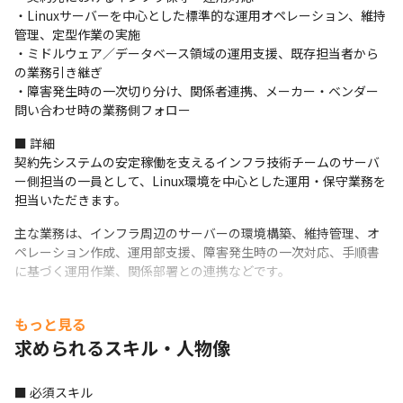
・Linuxサーバーを中心とした標準的な運用オペレーション、維持
管理、定型作業の実施

・ミドルウェア／データベース領域の運用支援、既存担当者から
の業務引き継ぎ

・障害発生時の一次切り分け、関係者連携、メーカー・ベンダー
問い合わせ時の業務側フォロー
■ 詳細

契約先システムの安定稼働を支えるインフラ技術チームのサーバ
ー側担当の一員として、Linux環境を中心とした運用・保守業務を
担当いただきます。
主な業務は、インフラ周辺のサーバーの環境構築、維持管理、オ
ペレーション作成、運用部支援、障害発生時の一次対応、手順書
に基づく運用作業、関係部署との連携などです。
業務内容は以下の通りです。

もっと見る
・Linuxサーバーの運用・保守対応

・サーバー、ミドルウェア、DB関連の稼働状況確認とインシデン
求められるスキル・人物像
ト対応

・性能問題発生時の情報収集、状況整理、エスカレーション

■ 必須スキル

・メーカー・ベンダー問い合わせ時の調査情報整理、回答内容の