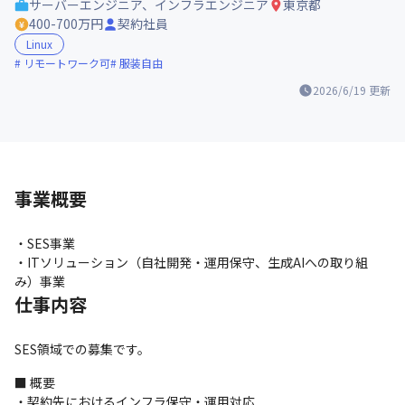
サーバーエンジニア、インフラエンジニア
東京都
400-700万円
契約社員
Linux
リモートワーク可
服装自由
2026/6/19
更新
事業概要
・SES事業

・ITソリューション（自社開発・運用保守、生成AIへの取り組
み）事業
仕事内容
SES領域での募集です。
■ 概要

・契約先におけるインフラ保守・運用対応
