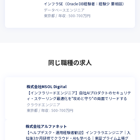
インフラSE（Oracle DB経験者：経験少 要相談）
データベースエンジニア
東京都
年収 :
500
-
700
万円
同じ職種の求人
株式会社MSOL Digital
【インフラリードエンジニア】自社AIプロダクトのセキュリテ
ィ・スケーリング最適化を"攻めと守り"の両面でリードする
クラウドエンジニア
東京都
年収 :
500
-
700
万円
株式会社アルファネット
【ヘルプデスク・運用経験者歓迎】インフララエンジニア｜入
社後3か月研修でクラウド・AIも学べる｜東証プライム上場グ