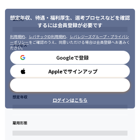
・手順を遵守し、作業前後の確認を丁寧に行える方

・障害発生時に落ち着いて状況を整理し、関係者へ報告できる方

想定年収、待遇・福利厚生、
選考プロセスなどを確認
・不明点やリスクを抱え込まず、適切に相談・エスカレーション
勤務地
できる方

するには会員登録が必要です
・Linux運用を軸に、ミドルウェアやサブシステムの運用にも関心
を持って取り組める方

利用規約
、
レバテックID利用規約
、
レバレジーズグループ・プライバシ
ーポリシー
をご確認のうえ、同意いただける場合は会員登録へお進みく
・将来的にチーム内での作業調整やメンバー支援にも関わりたい
アクセス
ださい。
方
Googleで登録
Appleでサインアップ
勤務時間
メールアドレスで登録
想定年収
ログインはこちら
雇用形態