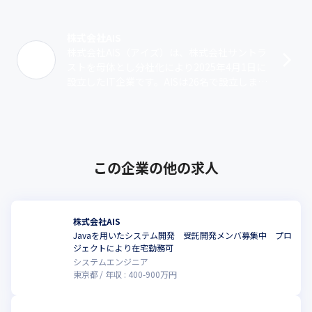
株式会社AIS
株式会社AIS（アイズ）は、株式会社サントラ
ストを母体とし分社化により2025年4月1日に
設立したIT企業です。AISは26名で設立しまし
たが、サントラストを含むグループ全体では
現在約200名の社員が･･･
この企業の他の求人
株式会社AIS
Javaを用いたシステム開発 受託開発メンバ募集中 プロ
ジェクトにより在宅勤務可
システムエンジニア
東京都
年収 :
400
-
900
万円