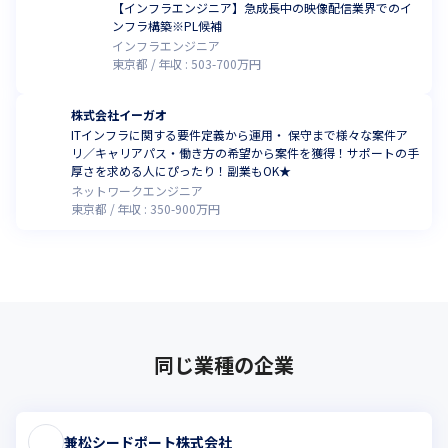
【インフラエンジニア】急成長中の映像配信業界でのイ
ンフラ構築※PL候補
インフラエンジニア
東京都
年収 :
503
-
700
万円
株式会社イーガオ
ITインフラに関する要件定義から運用・ 保守まで様々な案件ア
リ／キャリアパス・働き方の希望から案件を獲得！サポートの手
厚さを求める人にぴったり！副業もOK★
ネットワークエンジニア
東京都
年収 :
350
-
900
万円
同じ業種の企業
兼松シードポート株式会社