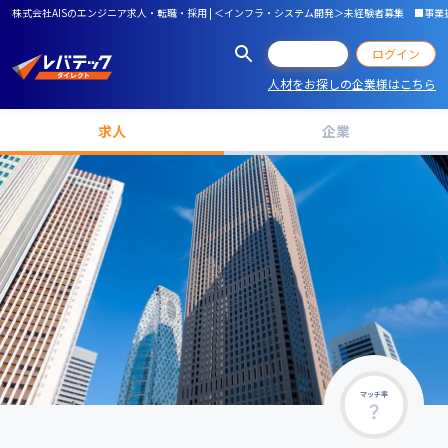
株式会社AISのエンジニア求人・転職・採用 | ＜インフラ・システム開発＞未経験者募集 ■事
会員登録
ログイン
人材をお探しの企業様はこちら
求人
企業
マッチ率