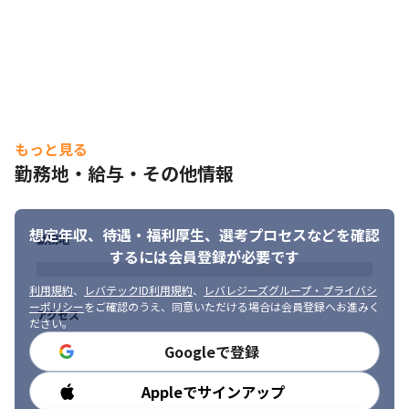
・ツール：Git、Backlog、Redmine、Slack など
※プロジェクトにより環境は異なります。
■ この仕事の面白み、魅力
・未経験からITエンジニアとしてキャリアをスタートできる環境

・さまざまな業界のプロジェクトに携わることで幅広い経験を積
める

もっと見る
・スキルに応じて開発やインフラなど多様な分野にチャレンジ可
勤務地・給与・その他情報
能

・チームで協力しながらシステムを作り上げる達成感がある

・将来的には上流工程やリーダーなどキャリアアップも可能
想定年収、待遇・福利厚生、
選考プロセスなどを確認
勤務地
するには会員登録が必要です
利用規約
、
レバテックID利用規約
、
レバレジーズグループ・プライバシ
ーポリシー
をご確認のうえ、同意いただける場合は会員登録へお進みく
アクセス
ださい。
Googleで登録
Appleでサインアップ
勤務時間