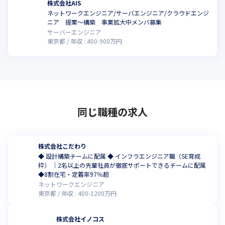
株式会社AIS
ネットワークエンジニア/サーバエンジニア/クラウドエンジ
ニア 提案～構築 事業拡大中メンバ募集
サーバーエンジニア
東京都
年収 :
400
-
900
万円
同じ職種の求人
株式会社こだわり
◆ 設計構築チームに配属 ◆ インフラエンジニア職（SE育成
枠） ｜2名以上の先輩社員が徹底サポートできるチームに配属
◆8割在宅・定着率97％超
ネットワークエンジニア
東京都
年収 :
400
-
1200
万円
株式会社イノコス