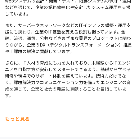
Webシステムの設計・開発・テスト、既存システムの保守・運用
・プロジェクトリーダー（PL）

などを通じて、企業の業務効率化や安定したシステム運用を支援
・プロジェクトマネージャー（PM）

しています。
また、サーバーやネットワークなどのITインフラの構築・運用支
経験や適性に応じて、上流工程（要件定義や設計）やマネ
援にも携わり、企業のIT基盤を支える役割も担っています。金
ジメント領域など、幅広いキャリアを築いていくことがで
融、流通、通信、公共などさまざまな業界のプロジェクトに関わ
きます。
りながら、企業のDX（デジタルトランスフォーメーション）推進
やIT課題の解決に貢献しています。
さらに、IT人材の育成にも力を入れており、未経験からITエンジ
ニアを目指す方が安心してスタートできるよう、基礎から学べる
研修や現場でのサポート体制を整えています。技術力だけでな
く、課題解決力やコミュニケーション力を備えたエンジニアの育
成を通じて、企業と社会の発展に貢献することを目指していま
す。
もっと見る