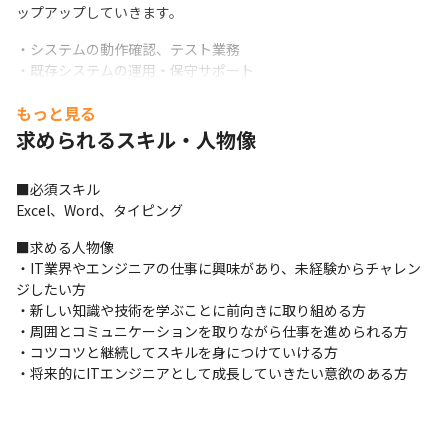
ップアップしていきます。
・システムの動作確認、テスト業務

・既存システムの運用・保守サポート

・簡単なプログラム修正や開発補助

もっと見る
・サーバーやネットワークの監視・運用サポート

・ドキュメント作成や開発チームのサポート業務
求められるスキル・人物像
経験やスキルに応じて、以下のような業務にも携わることができ
■必須スキル

ます。
Excel、Word、タイピング
・業務システムやWebアプリケーションの開発

■求める人物像

・システム設計やプログラミング

・IT業界やエンジニアの仕事に興味があり、未経験からチャレン
・クラウド環境の構築・運用

ジしたい方

・プロジェクトの進行サポート
・新しい知識や技術を学ぶことに前向きに取り組める方

■ 開発環境（プロジェクト例）
・周囲とコミュニケーションを取りながら仕事を進められる方

・コツコツと継続してスキルを身につけていける方

・開発言語：Java、Python、JavaScript、C# など

・将来的にITエンジニアとして成長していきたい意欲のある方
・フレームワーク：Spring、React、Vue.js など

・OS：Windows、Linux

・クラウド：AWS、Azure、GCP
