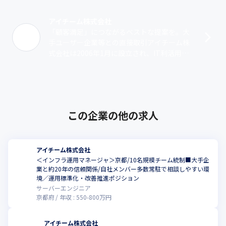
クラウドエンジニアとして専門性を高めたい方はもちろん、技術
とマネジメントの両方に関わりながら、より市場価値の高いキャ
アイチーム株式会社
リアを築いていきたい方に適したポジションです。
「顧客満足」につながるベストな提案を。大
手ユーザー企業等との直接取引アイチーム株
式会社は2006年1月に設立され、IT利活用に
よる業務改善をサポートし、顧客にワンスト
ップのサービスを提供しています。ア･･･
この企業の他の求人
アイチーム株式会社
＜インフラ運用マネージャ＞京都/10名規模チーム統制■大手企
業と約20年の信頼関係/自社メンバー多数常駐で相談しやすい環
境／運用標準化・改善推進ポジション
サーバーエンジニア
京都府
年収 :
550
-
800
万円
アイチーム株式会社