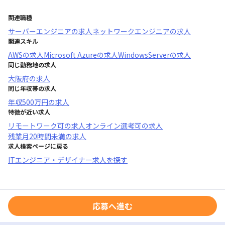
関連職種
サーバーエンジニア
の求人
ネットワークエンジニア
の求人
関連スキル
AWS
の求人
Microsoft Azure
の求人
WindowsServer
の求人
同じ勤務地の求人
大阪府
の求人
同じ年収帯の求人
年収
500万円
の求人
特徴が近い求人
リモートワーク可
の求人
オンライン選考可
の求人
残業月20時間未満
の求人
求人検索ページに戻る
ITエンジニア・デザイナー求人を探す
応募へ進む