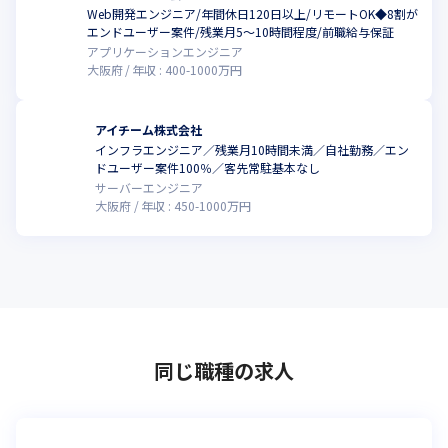
Web開発エンジニア/年間休日120日以上/リモートOK◆8割が
エンドユーザー案件/残業月5～10時間程度/前職給与保証
アプリケーションエンジニア
大阪府
年収 :
400
-
1000
万円
アイチーム株式会社
インフラエンジニア／残業月10時間未満／自社勤務／エン
こ
ドユーザー案件100％／客先常駐基本なし
サーバーエンジニア
大阪府
年収 :
450
-
1000
万円
同じ職種の求人