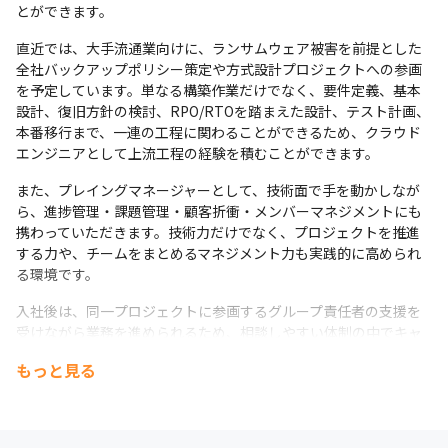
とができます。
直近では、大手流通業向けに、ランサムウェア被害を前提とした
全社バックアップポリシー策定や方式設計プロジェクトへの参画
を予定しています。単なる構築作業だけでなく、要件定義、基本
設計、復旧方針の検討、RPO/RTOを踏まえた設計、テスト計画、
本番移行まで、一連の工程に関わることができるため、クラウド
エンジニアとして上流工程の経験を積むことができます。
また、プレイングマネージャーとして、技術面で手を動かしなが
ら、進捗管理・課題管理・顧客折衝・メンバーマネジメントにも
携わっていただきます。技術力だけでなく、プロジェクトを推進
する力や、チームをまとめるマネジメント力も実践的に高められ
る環境です。
入社後は、同一プロジェクトに参画するグループ責任者の支援を
受けながら業務を進められるため、相談しやすい体制の中でキャ
ッチアップできます。将来的には、Azureを中心としたクラウド基
もっと見る
盤の高度化、セキュリティ・バックアップ・DR領域の専門性強
化、さらにはIT企画やより上流のプロジェクト推進へとキャリア
を広げていくことも可能です。