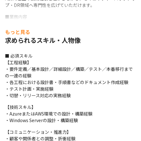
プ・DR領域へ専門性を広げていただけます。
■業務内容

・Azure基盤の要件定義・設計・構築・運用

・バックアップおよびDR設計

もっと見る
・RPO／RTOを踏まえた復旧方針の検討

求められるスキル・人物像
・設計書・手順書などのドキュメント作成

・テスト計画・実施

■ 必須スキル

・切替・リリース対応

【工程経験】

・プロジェクトの進捗管理・課題管理

・要件定義／基本設計／詳細設計／構築／テスト／本番移行まで
・メンバーの業務フォロー・マネジメント

の一連の経験

・顧客や関係者との調整・折衝
・各工程における設計書・手順書などのドキュメント作成経験

現場では、技術的な意見や課題を率直に共有し、会話を重ねなが
・テスト計画・実施経験

らより良い方法を考えることを大切にしています。
・切替・リリース対応の実務経験
プレイングマネージャーとして一方的に指示を出すのではなく、
【技術スキル】

メンバーの状況や意見を把握し、それぞれの強みを活かしなが
・AzureまたはAWS環境での設計・構築経験

ら、チームが前向きに取り組める環境をつくっていただくことも
・Windows Serverの設計・構築経験
期待しています。
【コミュニケーション・推進力】

当社のグループ責任者も同じプロジェクトに参画しています。メ
・顧客や関係者との調整・折衝経験
