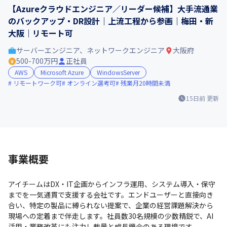
【Azureクラウドエンジニア／リーダー候補】大手流通業
のバックアップ・DR設計｜上流工程から参画｜梅田・新
大阪｜リモート可
サーバーエンジニア、ネットワークエンジニア
大阪府
500-700万円
正社員
AWS
Microsoft Azure
WindowsServer
リモートワーク可
オンライン選考可
残業月20時間未満
15日前
更新
事業概要
アイチームはDX・IT企画からインフラ運用、システム導入・保守
までを一気通貫で支援する会社です。エンドユーザーと直接向き
合い、特定の製品に縛られない提案で、企業の経営課題解決から
現場への定着まで伴走します。社員数30名規模の少数精鋭で、AI
活用・業務改革にも注力し裁量と成長機会のある環境です。