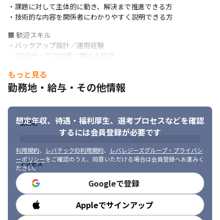
ンバーとの距離が近く、親しみやすい人柄のため、技術的な判断
・課題に対して主体的に動き、解決まで推進できる方

やプロジェクトの進め方についても率直に相談・意見交換できま
・技術的な内容を関係者にわかりやすく説明できる方
す。
■ 歓迎スキル

責任ある役割を一人で抱え込むのではなく、責任者同士で連携し
・バックアップ設計／運用経験

ながら、自らの経験や考えをチーム運営に反映できる環境です。
・DR設計・BCP対策に関する知見

適度な会話や雑談も交えながら、互いに声を掛け合い、活気のあ
・RPO／RTOを踏まえた復旧設計の経験

もっと見る
るチームを一緒につくっていただきたいと考えています。
・セキュリティ対策の知見

勤務地・給与・その他情報
・ランサムウェア対策に関する知見

・リーダー／マネジメント経験

・プロジェクトの進捗管理・課題管理経験

・チームメンバーの育成・業務フォロー経験
想定年収、待遇・福利厚生、
選考プロセスなどを確認
勤務地
するには会員登録が必要です
◆求める人物像

・プレイングマネージャーとして、技術と管理の両方を担いたい
利用規約
、
レバテックID利用規約
、
レバレジーズグループ・プライバシ
方

ーポリシー
をご確認のうえ、同意いただける場合は会員登録へお進みく
アクセス
・Azureやクラウド基盤の経験を活かし、上流工程に関わりたい
ださい。
方

Googleで登録
・課題に対して主体的に動き、解決まで推進できる方

・関係者と円滑にコミュニケーションが取れる方

Appleでサインアップ
勤務時間
・新しい技術や領域に前向きに取り組める方

・セキュリティやバックアップ・DR領域にも関心を持って学べる