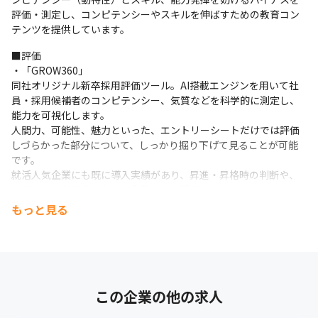
評価・測定し、コンピテンシーやスキルを伸ばすための教育コン
テンツを提供しています。
■評価

・「GROW360」

同社オリジナル新卒採用評価ツール。AI搭載エンジンを用いて社
員・採用候補者のコンピテンシー、気質などを科学的に測定し、
能力を可視化します。

人間力、可能性、魅力といった、エントリーシートだけでは評価
しづらかった部分について、しっかり掘り下げて見ることが可能
です。

就活人気企業にも既に導入実績があり、昇進・昇格時の判断や、
上司による部下育成など、企業内での活用も進んでいます。

・「Ai GROW」

もっと見る
生徒・学生の資質・能力、それぞれの教育活動での教育効果を定
量化する教育機関向け評価ツールです。

探究の評価やキャリア教育の他、カリキュラム・デザインのエビ
デンスとして利用できます。
■教育

この企業の他の求人
・「GROW Academy」
