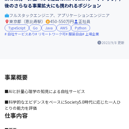
後のさらなる事業拡大にも携われるポジション
フルスタックエンジニア、アプリケーションエンジニア
東京都（恵比寿駅）
450-550万円
正社員
TypeScript
Go
Java
AWS
Python
自社サービスあり
リモートワーク可
服装自由
上場企業
2023/9/8
更新
事業概要
■AIと計量心理学の知見による自社サービス
■科学的なエビデンスをベースにSociety5.0時代に応じた一人ひ
とりの能力を評価
仕事内容