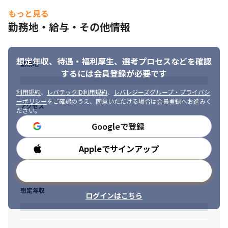
・実務遂行能力、推進力がある方

もっと見る
・状況の変化にも柔軟に対応できる方

勤務地・給与・その他情報
・バランスの良いビジネス知識のある方
想定年収、待遇・福利厚生、
選考プロセスなどを確認
勤務地
するには会員登録が必要です
利用規約
、
レバテックID利用規約
、
レバレジーズグループ・プライバシ
ーポリシー
をご確認のうえ、同意いただける場合は会員登録へお進みく
アクセス
ださい。
Googleで登録
Appleでサインアップ
勤務時間
メールアドレスで登録
想定年収
ログインはこちら