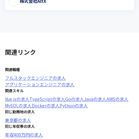
株式会社AltX
関連リンク
関連職種
フルスタックエンジニア
の求人
アプリケーションエンジニア
の求人
関連スキル
Vue.js
の求人
TypeScript
の求人
Go
の求人
Java
の求人
AWS
の求人
MySQL
の求人
Docker
の求人
Python
の求人
同じ勤務地の求人
東京都
の求人
同じ年収帯の求人
年収
400万円
の求人