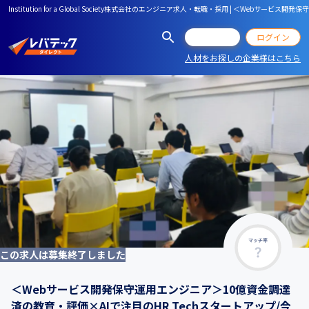
Institution for a Global Society株式会社のエンジニア求人・転職・採用 | ＜W
会員登録
ログイン
人材をお探しの企業様はこちら
マッチ率
この求人は募集終了しました
＜Webサービス開発保守運用エンジニア＞10億資金調達
済の教育・評価×AIで注目のHR Techスタートアップ/今