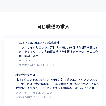
同じ職種の求人
BUSINESS-ALLIANCE株式会社
【フルサイクルエンジニア】「本質に力を注げる世界を実現す
る」をミッションに人的資本経営を支援する自社システムの企
画・開発・運用
テックリード
東京都
年収 :
600
-
850
万円
株式会社ラクス
【バックエンドエンジニア（PHP）】市場シェアトップクラスの
自社サービス／少数精鋭のチームで裁量が大きい／AWSやGoなど
の技術も積極導入／アーキテクチャ設計等の上流工程からお任
せ！
アプリケーションエンジニア
東京都
年収 :
567
-
783
万円