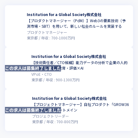
生徒のコンピテンシーを伸ばすための動画コンテンツやワークシ
ートを月額定額制で利用できる使い放題のサービスです。

生徒の思考を深化させ、データの収集・活用を的確に行い、発表
Institution for a Global Society株式会社
をより豊かにするフレームワークを提供しています。

【プロダクトマネージャー（PdM）】Web3の要素技術（予
こ
測市場・SBT）を用いて、新しい社会のルールを実装する
・「Dx GROW」

プロダクトマネージャー
DX変革がうまくいかないのは、個人の潜在レベルの「感情」と、
東京都
年収 :
700
-
1000
万円
組織全体の能力分布の偏りが原因であると同社は考え、潜在意識
の計測と、組織をネットワークデータで可視化。

それをもとに最先端オンライン研修を行うことで、Society5.0時
Institution for a Global Society株式会社
代の組織競争力を高める「攻めのDX」を強化しています。
【技術責任者／CTO候補】能力データの分析で企業の人的
この求人は募集終了しました
こ
資本経営を実現|教育・評価×AI
VPoE・CTO
東京都
年収 :
900
-
1300
万円
Institution for a Global Society株式会社
【プロジェクトマネージャー】自社プロダクト「GROW36
この求人は募集終了しました
こ
0」のPjM｜リモートメイン
プロジェクトリーダー
東京都
年収 :
700
-
800
万円