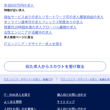
年収
600万円
の求人
特徴が近い求人
自社サービスあり
の求人
リモートワーク可
の求人
服装自由
の求人
オンライン選考可
の求人
フレックス制度あり
の求人
残業月20時間未満
の求人
グローバル展開
の求人
女性エンジニアが活躍中
の求人
求人検索ページに戻る
ITエンジニア・デザイナー求人を探す
似た求人からスカウトを受け取る
ITエンジニア・デザイナーの求人・転職TOP
ITエンジニア・デザイナーの求人・転職を探
IT・Web求人を探す
個人向けお問い合わせ
よくある質問
サイトマップ
人材をお探しの企業様へ
法人向けお問い合わせ