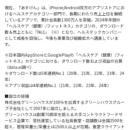
現在、『あすけん』は、iPhone/Android双方のアプリストアにお
けるヘルスケアカテゴリー部門で、長期にわたり売上上位を継続
しているアプリで、累計会員数1300万人を突破。2024年年間の
「ヘルスケア（健康）/フィットネス」カテゴリの、ダウンロード
数＆売上ともに「No1」（※）となり、ヘルステックカンパニー
として成長を目指し、今後も事業及び組織拡大へ邁進していま
す。
※日本国内AppStoreとGooglePlayの「ヘルスケア（健康）/フィ
ットネス」カテゴリにおける、ダウンロード数および収益の合算
（data.ai調べ）

※ダウンロード数は5年連続No.1（20年、21年、22年、23年、24
年）

※アプリ収益は4年連続No.1（21年、22年、23年、24年）
■設立の経緯

株式会社グリーンハウスが100％を出資するグリーンハウスグルー
プ子会社として2007年に設立しました。

グリーンハウスは創業70周年を超える大手コントラクトフードサ
ービス企業で、受託運営している社員食堂・店舗数は全国2500を
超え、管理栄養士/栄養士は1500人以上が在籍。食堂クライアント