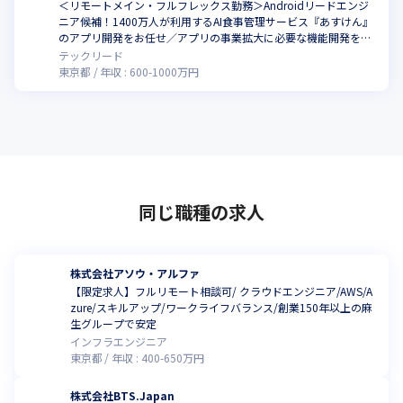
＜リモートメイン・フルフレックス勤務＞Androidリードエンジ
ニア候補！1400万人が利用するAI食事管理サービス『あすけん』
こ
のアプリ開発をお任せ／アプリの事業拡大に必要な機能開発をリ
ード
テックリード
東京都
年収 :
600
-
1000
万円
同じ職種の求人
株式会社アソウ・アルファ
【限定求人】フルリモート相談可/ クラウドエンジニア/AWS/A
zure/スキルアップ/ワークライフバランス/創業150年以上の麻
生グループで安定
インフラエンジニア
東京都
年収 :
400
-
650
万円
株式会社BTS.Japan