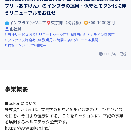
プリ『あすけん』のインフラの運用・保守とモダン化に伴
うリニューアルをお任せ
インフラエンジニア
東京都（初台駅）
600-1000万円
正社員
自社サービスあり
リモートワーク可
服装自由
オンライン選考可
フレックス制度あり
残業月20時間未満
グローバル展開
女性エンジニアが活躍中
2026/4/6
更新
事業概要
■askenについて

株式会社askenは、栄養学の知見とAIをかけあわせ「ひとびとの
明日を、今日より健康にする」ことをミッションに、下記の事業
を展開するヘルステック企業です。

https://www.asken.inc/