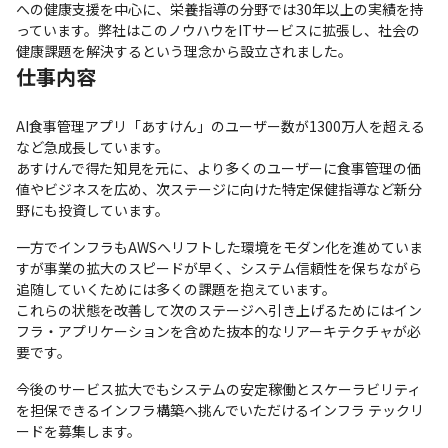
への健康支援を中心に、栄養指導の分野では30年以上の実績を持
っています。弊社はこのノウハウをITサービスに拡張し、社会の
健康課題を解決するという理念から設立されました。
仕事内容
AI食事管理アプリ「あすけん」のユーザー数が1300万人を超える
など急成長しています。

あすけんで得た知見を元に、より多くのユーザーに食事管理の価
値やビジネスを広め、次ステージに向けた特定保健指導など新分
野にも投資しています。
一方でインフラもAWSへリフトした環境をモダン化を進めていま
すが事業の拡大のスピードが早く、システム信頼性を保ちながら
追随していくためには多くの課題を抱えています。

これらの状態を改善して次のステージへ引き上げるためにはイン
フラ・アプリケーションを含めた抜本的なリアーキテクチャが必
要です。
今後のサービス拡大でもシステムの安定稼働とスケーラビリティ
を担保できるインフラ構築へ挑んでいただけるインフラ テックリ
ードを募集します。