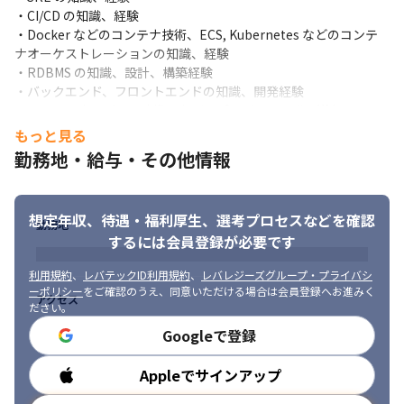
・CI/CD の知識、経験

・Docker などのコンテナ技術、ECS, Kubernetes などのコンテ
ナオーケストレーションの知識、経験

・RDBMS の知識、設計、構築経験

・バックエンド、フロントエンドの知識、開発経験

・ステークホルダーと連携しながらプロダクト開発を遂行するコ
ミュニケーション能力
もっと見る
勤務地・給与・その他情報
■求める人物像

・日本、そして世界の人々が「食事／栄養」を通して健康にな
り、人生を豊かにする手助けをしたい方

想定年収、待遇・福利厚生、
選考プロセスなどを確認
・エンジニアリングで社会貢献したいという思いが有る方

勤務地
・ユーザー中心にプロダクトや技術を考えることができる方

するには会員登録が必要です
・学んだことを積極的にアウトプットして、チームや社外にシェ
アできる方

利用規約
、
レバテックID利用規約
、
レバレジーズグループ・プライバシ
ーポリシー
をご確認のうえ、同意いただける場合は会員登録へお進みく
・物事を俯瞰して見ることができる方

アクセス
ださい。
・改善が好きな方

・オープンマインドな方
Googleで登録
Appleでサインアップ
勤務時間