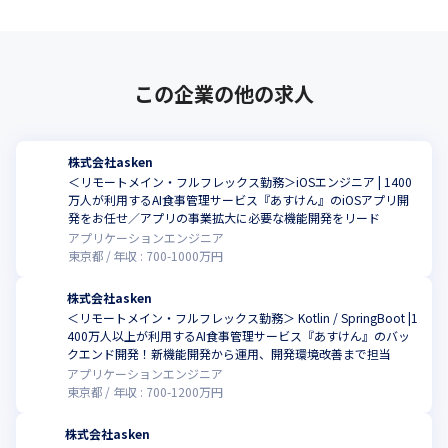
■楽しいから続けられる！継続を促す仕組み

ユーザー同士が励ましあうダイアリー、管理栄養士からの励まし
が届くチア(応援)メールなど、食生活の改善を続けてもらう、習慣
この企業の他の求人
化を促す仕組みが盛りだくさんです。
株式会社asken
＜リモートメイン・フルフレックス勤務＞iOSエンジニア | 1400
万人が利用するAI食事管理サービス『あすけん』のiOSアプリ開
こ
発をお任せ／アプリの事業拡大に必要な機能開発をリード
アプリケーションエンジニア
東京都
年収 :
700
-
1000
万円
株式会社asken
＜リモートメイン・フルフレックス勤務＞ Kotlin / SpringBoot |1
400万人以上が利用するAI食事管理サービス『あすけん』のバッ
こ
クエンド開発！新機能開発から運用、開発環境改善まで担当
アプリケーションエンジニア
東京都
年収 :
700
-
1200
万円
株式会社asken