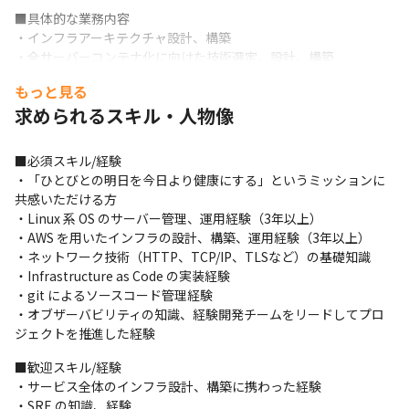
■具体的な業務内容

・インフラアーキテクチャ設計、構築

・全サーバーコンテナ化に向けた技術選定、設計、構築

・デプロイパイプラインの改善

もっと見る
・インフラ構成管理のTerraformによるIaC化推進

求められるスキル・人物像
・NewRelicを用いたモニタリング設計、運用、改善

・開発組織の技術力向上のためのナレッジ共有
■必須スキル/経験

■働き方

・「ひとびとの明日を今日より健康にする」というミッションに
リモートワークを導入しています。必須のオフィス出勤日等は設
共感いただける方

けず、所属部署やチームと相談して、各自が自由に日々の働き方
・Linux 系 OS のサーバー管理、運用経験（3年以上）

を選んでいます。

・AWS を用いたインフラの設計、構築、運用経験（3年以上）

※エンジニアは、在宅勤務で働く社員が主流となっており、月1〜
・ネットワーク技術（HTTP、TCP/IP、TLSなど）の基礎知識

2日程度出社のメンバーが9割を超えています。オンラインミーテ
・Infrastructure as Code の実装経験

ィングやチャットツールを使用し、リモートでも気軽に、密にコ
・git によるソースコード管理経験

ミュニケーションをとれる風土です。
・オブザーバビリティの知識、経験開発チームをリードしてプロ
ジェクトを推進した経験
■歓迎スキル/経験

・サービス全体のインフラ設計、構築に携わった経験

・SRE の知識、経験
