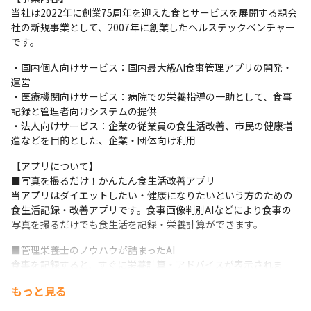
当社は2022年に創業75周年を迎えた食とサービスを展開する親会
社の新規事業として、2007年に創業したヘルステックベンチャー
です。
・国内個人向けサービス：国内最大級AI食事管理アプリの開発・
運営

・医療機関向けサービス：病院での栄養指導の一助として、食事
記録と管理者向けシステムの提供

・法人向けサービス：企業の従業員の食生活改善、市民の健康増
進などを目的とした、企業・団体向け利用
【アプリについて】

■写真を撮るだけ！かんたん食生活改善アプリ

当アプリはダイエットしたい・健康になりたいという方のための
食生活記録・改善アプリです。食事画像判別AIなどにより食事の
写真を撮るだけでも食生活を記録・栄養計算ができます。
■管理栄養士のノウハウが詰まったAI

食事を記録すると、すぐに栄養計算・アドバイスが表示されま
す。食生活改善のプロフェッショナル管理栄養士のノウハウとAI
もっと見る
技術を組み合わせたアドバイスがユーザーの行動変容を促しま
す。