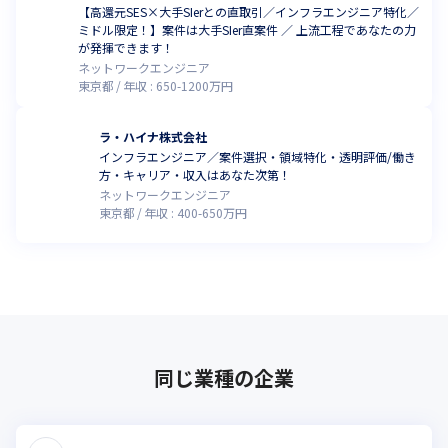
【高還元SES×大手SIerとの直取引／インフラエンジニア特化／
ミドル限定！】案件は大手SIer直案件 ／ 上流工程であなたの力
が発揮できます！
ネットワークエンジニア
東京都
年収 :
650
-
1200
万円
ラ・ハイナ株式会社
インフラエンジニア／案件選択・領域特化・透明評価/働き
方・キャリア・収入はあなた次第！
ネットワークエンジニア
東京都
年収 :
400
-
650
万円
同じ業種の企業