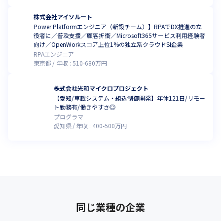
株式会社アイソルート
Power Platformエンジニア（新設チーム）】RPAでDX推進の立
役者に／普及支援／顧客折衝／Microsoft365サービス利用経験者
向け／OpenWorkスコア上位1%の独立系クラウドSI企業
RPAエンジニア
東京都
年収 :
510
-
680
万円
株式会社光和マイクロプロジェクト
【愛知/車載システム・組込制御開発】年休121日/リモー
ト勤務有/働きやすさ◎
プログラマ
愛知県
年収 :
400
-
500
万円
同じ業種の企業