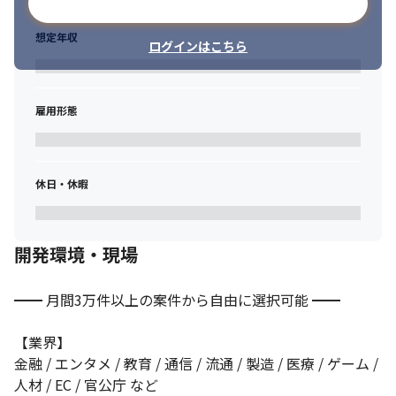
メールアドレスで登録
✅理由その４：「Cmindグループ」の安定した経営基盤！

14期連続増収・昨対比170%成長のグループだからこそ、選択肢
想定年収
ログインはこちら
は無限！
⭐電子契約サービス「Digital Sign」

└ 2022年4月にリリース！

雇用形態
└ 要件定義、設計、開発、運用保守、テスト設計・実施など、一
連の経験を積めます

└ SESで活躍しているメンバーの参画実績多数
休日・休暇
⭐AIソリューション事業設立

└ 2025年度にAIソリューション事業を設立

└ LLM開発、バイブコーディング技術に触れる機会が豊富
開発環境・現場
⭐グループの“テックハブ”だからこそ得られる開発チャンス

└ 新電力サービスのユーザー管理画面開発

└ 人材紹介サービスのCRM開発

━━ 月間3万件以上の案件から自由に選択可能 ━━

└ 挑戦機会はますます増加予定
【業界】

✅理由その５：独自の教育環境で市場価値最大化

金融 / エンタメ / 教育 / 通信 / 流通 / 製造 / 医療 / ゲーム / 
学習支援＆自社開発学習プロジェクトで最新技術習得できます。
人材 / EC / 官公庁 など
