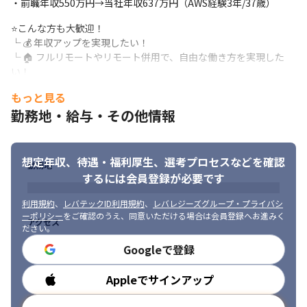
・前職年収550万円→当社年収637万円（AWS経験3年/37歳）
⭐案件の特徴

⭐こんな方も大歓迎！

└ 体制参画多数

└ 💰 年収アップを実現したい！

└ 最新技術習得可能
└ 🏠 フルリモートやリモート併用で、自由な働き方を実現した
⭐PM/テックリードを目指せる環境

い！

└ 元請け・エンド企業開拓に注力！

└ 📈 もっと上流工程に携わりたい！

もっと見る
└ PM/テックリードを輩出する再現性の高い環境を整備
└ 🕒 学習時間を確保しつつ、プライベートや家族との時間も大切
勤務地・給与・その他情報
にしたい！

✅理由その３：ワークライフバランスが整えやすい！

└ 🚀 今より一段階上の仕事をして、とにかく成長したい！

多様なメンバーが所属しているキャンバスエッジ。

└ 🎯 PL/PMに挑戦したい！

それぞれの人生に寄り添い、仕事以外の時間をしっかり確保でき
└ 🤖 自社サービス・AIソリューション事業に挑戦したい！
想定年収、待遇・福利厚生、
選考プロセスなどを確認
勤務地
る環境です！
するには会員登録が必要です
⭐働きやすさの実績

利用規約
、
レバテックID利用規約
、
レバレジーズグループ・プライバシ
└ 月平均残業時間8.9h

ーポリシー
をご確認のうえ、同意いただける場合は会員登録へお進みく
└ 定着率直近1年95％以上

アクセス
ださい。
└ リモート利用9割（出社ハイブリッド含む）

Googleで登録
└ 男女比：男性7割／女性3割

└ 産休育休取得率100%（男女）

└ 年間休日131日以上 ＋ 有給休暇

Appleでサインアップ
勤務時間
└ 夏季休暇／冬季休暇／バースデイ休暇／各種特別休暇完備