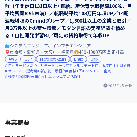
群（年間休日131日以上+有給、産休育休取得率100%、月
平均残業8.9h未満）／転職時平均103万円年収UP／14期
連続増収のCmindグループ／1,500社以上の企業と取引／
月3万件以上の案件情報／モダン言語の実務経験を積め
る！自社開発学習PJ／既定の資格取得で年収UP
システムエンジニア、インフラエンジニア
東京都・愛知県・大阪府・福岡県
400-1000万円
正社員
AWS
GCP
Microsoft Azure
Linux
Unix
自社サービスあり
リモートワーク可
フルリモート可
服装自由
副業可
オンライン選考可
新技術に積極的
面接1回
ベンチャー企業
残業月20時間未満
女性エンジニアが活躍中
2026/1/5
更新
事業概要