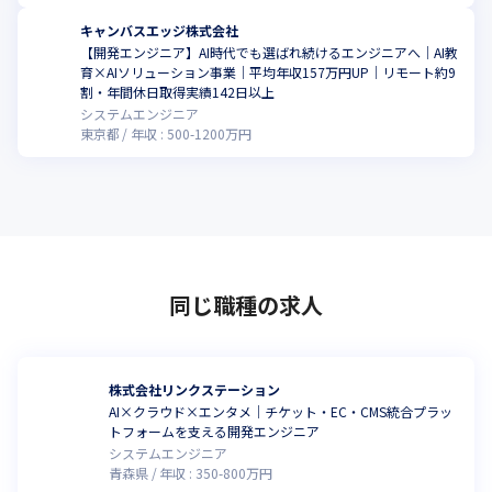
キャンバスエッジ株式会社
【開発エンジニア】AI時代でも選ばれ続けるエンジニアへ｜AI教
育×AIソリューション事業｜平均年収157万円UP｜リモート約9
割・年間休日取得実績142日以上
システムエンジニア
東京都
年収 :
500
-
1200
万円
同じ職種の求人
株式会社リンクステーション
AI×クラウド×エンタメ｜チケット・EC・CMS統合プラッ
トフォームを支える開発エンジニア
システムエンジニア
青森県
年収 :
350
-
800
万円