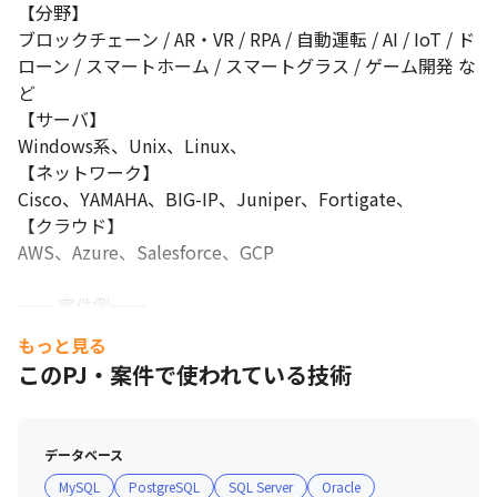
⭐学習支援多数！

【分野】

└ 「Udemy business」加入済み

ブロックチェーン / AR・VR / RPA / 自動運転 / AI / IoT / ド
└ 「資格取得補助」会社既定の資格試験受験時、全額負担

ローン / スマートホーム / スマートグラス / ゲーム開発 な
└ 資格取得で年収UP、そのための学習環境は全部あります！
ど

⭐「サブプロジェクト制度」でさらにスキルアップ！

【サーバ】

└ 有志メンバーが全国から集まり、自由にプロダクト製作

Windows系、Unix、Linux、

└ 通常業務では扱えない技術にも、挙手制で自由に挑戦可能！

【ネットワーク】

（スキルスタック例：AWS, AppRunner/GitHub, Docker, Go/Gin, 
Cisco、YAMAHA、BIG-IP、Juniper、Fortigate、

Python/Flask, Vue, React, Node）
【クラウド】

AWS、Azure、Salesforce、GCP

━━ 案件例━━

もっと見る
【AWS + IoTアーキテクト】

このPJ・案件で使われている技術
■概要

　AWS IoTサービス群を適切に駆使し、ビジネス目標を実
現するプロジェクトのアーキテクト

データベース
■担当工程

MySQL
PostgreSQL
SQL Server
Oracle
　企画/要件定義/設計/PoC/運用設計
