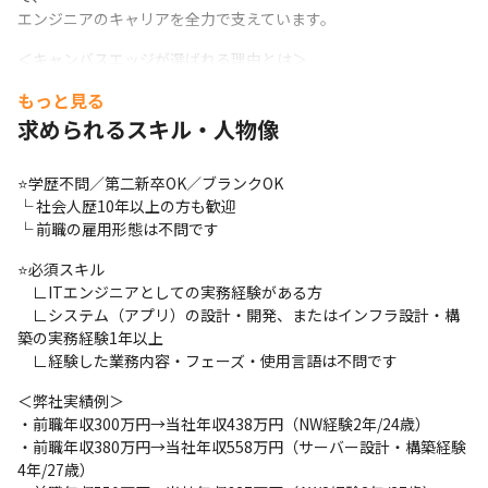
エンジニアのキャリアを全力で支えています。
＜キャンバスエッジが選ばれる理由とは＞
もっと見る
✅理由その１：大満足の還元率・納得の給与制度

単価が収入に直結する給与制度を採用しており、努力や成果がダ
求められるスキル・人物像
イレクトに収入へ反映されます！
⭐学歴不問／第二新卒OK／ブランクOK

⭐案件単価全開示＆還元率は最大95％

└ 社会人歴10年以上の方も歓迎

└ 還元率は業界最高クラス水準！

└ 前職の雇用形態は不問です
└ 待機保障制度、給与保障制度（単価が下がっても給与は下がら
ない）完備

⭐必須スキル

└ 現場パフォーマンス、資格取得実績によって、還元率UP＝年収
　∟ITエンジニアとしての実務経験がある方

UP！
　∟システム（アプリ）の設計・開発、またはインフラ設計・構
築の実務経験1年以上

✅理由その２：案件選択制で、様々なキャリアが描ける！

　∟経験した業務内容・フェーズ・使用言語は不問です
案件を選択することで、成長と報酬がリンクする環境を提供しま
す！
＜弊社実績例＞

・前職年収300万円→当社年収438万円（NW経験2年/24歳）

⭐豊富な案件から自由に選択可能

・前職年収380万円→当社年収558万円（サーバー設計・構築経験
└ 取引社数は1500社以上！

4年/27歳）

└希望の案件をメインにご紹介！