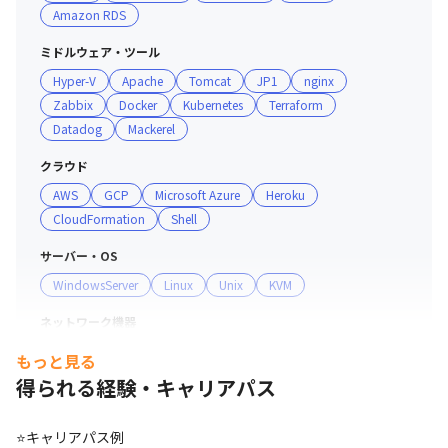
Amazon RDS
■環境

　AWS IoT, Terraform, Linux, Docker, Kubernetes, Bash, 
ミドルウェア・ツール
Python, Java, C++

Hyper-V
Apache
Tomcat
JP1
nginx
Zabbix
Docker
Kubernetes
Terraform
【自社サービスのクラウドマイグレーション案件】

Datadog
Mackerel
■概要

　オンプレサーバーからAWSへの移行/新規サーバ構築

クラウド
■担当工程

AWS
GCP
Microsoft Azure
Heroku
　要件定義/基本設計/詳細設計/構築

CloudFormation
Shell
■OS

　Linux

サーバー・OS
■その他

WindowsServer
Linux
Unix
KVM
　AWS(EC2/Fargate/CloudWatch)
ネットワーク機器
Cisco
YAMAHA
Juniper
FortiGate
もっと見る
得られる経験・キャリアパス
⭐キャリアパス例