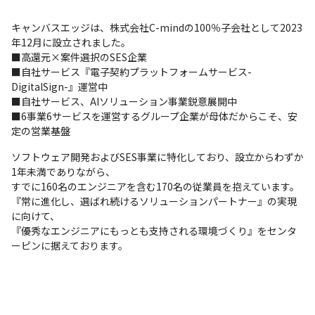
…などキャンバスエッジでは、理想のキャリアを実現したメンバ
キャンバスエッジは、株式会社C-mindの100％子会社として2023
ーが多数！

年12月に設立されました。

あなたの希望もぜひお聞かせください。
■高還元×案件選択のSES企業

■自社サービス『電子契約プラットフォームサービス-
DigitalSign-』運営中

■自社サービス、AIソリューション事業鋭意展開中

■6事業6サービスを運営するグループ企業が母体だからこそ、安
定の営業基盤
ソフトウェア開発およびSES事業に特化しており、設立からわずか
1年未満でありながら、

すでに160名のエンジニアを含む170名の従業員を抱えています。

『常に進化し、選ばれ続けるソリューションパートナー』の実現
に向けて、

『優秀なエンジニアにもっとも支持される環境づくり』をセンタ
ーピンに据えております。