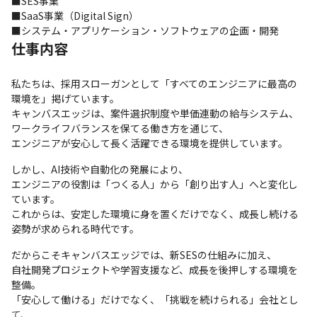
■SES事業

■SaaS事業（Digital Sign）

■システム・アプリケーション・ソフトウェアの企画・開発
仕事内容
私たちは、採用スローガンとして「すべてのエンジニアに最高の
環境を」掲げています。

キャンバスエッジは、案件選択制度や単価連動の給与システム、
ワークライフバランスを保てる働き方を通じて、

エンジニアが安心して長く活躍できる環境を提供しています。
しかし、AI技術や自動化の発展により、

エンジニアの役割は「つくる人」から「創り出す人」へと変化し
ています。

これからは、安定した環境に身を置くだけでなく、成長し続ける
姿勢が求められる時代です。
だからこそキャンバスエッジでは、新SESの仕組みに加え、

自社開発プロジェクトや学習支援など、成長を後押しする環境を
整備。

「安心して働ける」だけでなく、「挑戦を続けられる」会社とし
て、
