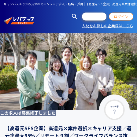
キャンバスエッジ株式会社のエンジニア求人・転職・採用 | 【高還元SES企業】高還元×案件選択
会員登録
ログイン
人材をお探しの企業様はこちら
マッチ率
この求人は募集終了しました
【高還元SES企業】高還元×案件選択×キャリア支援／還
元率最大95%／リモート９割／ワークライフバランス抜