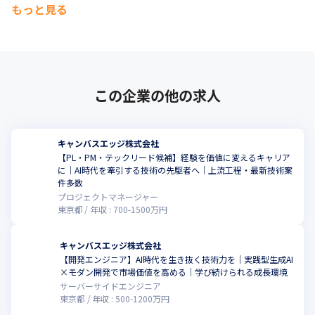
もっと見る
この企業の他の求人
キャンバスエッジ株式会社
【PL・PM・テックリード候補】経験を価値に変えるキャリア
に｜AI時代を牽引する技術の先駆者へ｜上流工程・最新技術案
件多数
プロジェクトマネージャー
東京都
年収 :
700
-
1500
万円
キャンバスエッジ株式会社
【開発エンジニア】AI時代を生き抜く技術力を｜実践型生成AI
×モダン開発で市場価値を高める｜学び続けられる成長環境
サーバーサイドエンジニア
東京都
年収 :
500
-
1200
万円