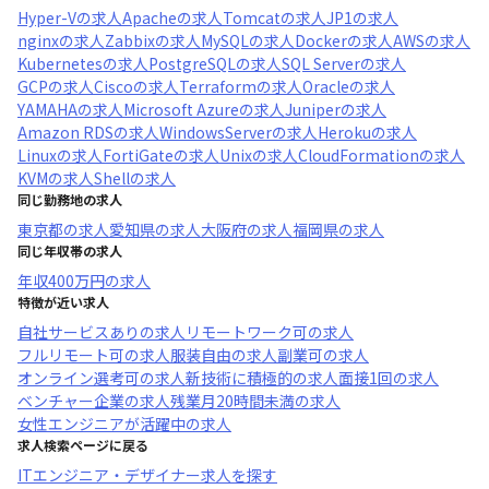
Hyper-V
の求人
Apache
の求人
Tomcat
の求人
JP1
の求人
nginx
の求人
Zabbix
の求人
MySQL
の求人
Docker
の求人
AWS
の求人
Kubernetes
の求人
PostgreSQL
の求人
SQL Server
の求人
GCP
の求人
Cisco
の求人
Terraform
の求人
Oracle
の求人
YAMAHA
の求人
Microsoft Azure
の求人
Juniper
の求人
Amazon RDS
の求人
WindowsServer
の求人
Heroku
の求人
Linux
の求人
FortiGate
の求人
Unix
の求人
CloudFormation
の求人
KVM
の求人
Shell
の求人
同じ勤務地の求人
東京都
の求人
愛知県
の求人
大阪府
の求人
福岡県
の求人
同じ年収帯の求人
年収
400万円
の求人
特徴が近い求人
自社サービスあり
の求人
リモートワーク可
の求人
フルリモート可
の求人
服装自由
の求人
副業可
の求人
オンライン選考可
の求人
新技術に積極的
の求人
面接1回
の求人
ベンチャー企業
の求人
残業月20時間未満
の求人
女性エンジニアが活躍中
の求人
求人検索ページに戻る
ITエンジニア・デザイナー求人を探す