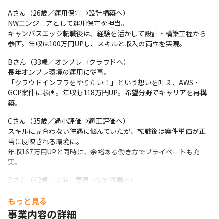
Aさん（26歳／運用保守→設計構築へ）

NWエンジニアとして運用保守を担当。

キャンバスエッジ転職後は、経験を活かして設計・構築工程から
参画。年収は100万円UPし、スキルと収入の両立を実現。
Bさん（33歳／オンプレ→クラウドへ）

長年オンプレ環境の運用に従事。

「クラウドインフラをやりたい！」という想いを叶え、AWS・
GCP案件に参画。年収も118万円UP。希望分野でキャリアを再構
築。
Cさん（35歳／過小評価→適正評価へ）

スキルに見合わない待遇に悩んでいたが、転職後は案件単価が正
当に反映される環境に。

年収167万円UPと同時に、余裕ある働き方でプライベートも充
実。
Dさん（42歳／火消し要員→安定稼働へ）

トラブル対応ばかり任される環境から脱却。

もっと見る
転職後はスキルを活かせる設計フェーズ中心の案件に参画し、就
業環境を劇的に改善。年収も30万円UP。
事業内容の詳細