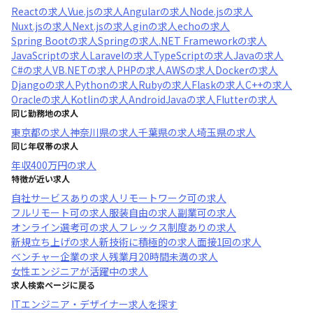
React
の求人
Vue.js
の求人
Angular
の求人
Node.js
の求人
Nuxt.js
の求人
Next.js
の求人
gin
の求人
echo
の求人
Spring Boot
の求人
Spring
の求人
.NET Framework
の求人
JavaScript
の求人
Laravel
の求人
TypeScript
の求人
Java
の求人
C#
の求人
VB.NET
の求人
PHP
の求人
AWS
の求人
Docker
の求人
Django
の求人
Python
の求人
Ruby
の求人
Flask
の求人
C++
の求人
Oracle
の求人
Kotlin
の求人
AndroidJava
の求人
Flutter
の求人
同じ勤務地の求人
東京都
の求人
神奈川県
の求人
千葉県
の求人
埼玉県
の求人
同じ年収帯の求人
年収
400万円
の求人
特徴が近い求人
自社サービスあり
の求人
リモートワーク可
の求人
フルリモート可
の求人
服装自由
の求人
副業可
の求人
オンライン選考可
の求人
フレックス制度あり
の求人
新規立ち上げ
の求人
新技術に積極的
の求人
面接1回
の求人
ベンチャー企業
の求人
残業月20時間未満
の求人
女性エンジニアが活躍中
の求人
求人検索ページに戻る
ITエンジニア・デザイナー求人を探す