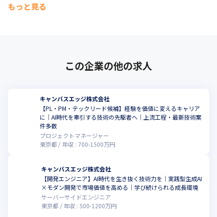
もっと見る
この企業の他の求人
キャンバスエッジ株式会社
【PL・PM・テックリード候補】経験を価値に変えるキャリア
に｜AI時代を牽引する技術の先駆者へ｜上流工程・最新技術案
件多数
プロジェクトマネージャー
東京都
年収 :
700
-
1500
万円
キャンバスエッジ株式会社
【開発エンジニア】AI時代を生き抜く技術力を｜実践型生成AI
×モダン開発で市場価値を高める｜学び続けられる成長環境
サーバーサイドエンジニア
東京都
年収 :
500
-
1200
万円