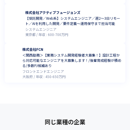
株式会社アクティブフュージョンズ
【受託開発／Web系】システムエンジニア／週2～3日リモー
ト／AIを利用した開発／要件定義～運用保守まで担当可能
システムエンジニア
東京都
年収 :
600
-
700
万円
株式会社FCN
＜関西勤務＞【業務システム開発経験者大募集！】設計工程か
ら対応可能なエンジニアを大募集します！/後輩育成経験が積め
る/多数PJ候補あり
フロントエンドエンジニア
大阪府
年収 :
450
-
650
万円
同じ業種の企業