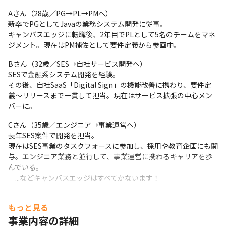
■工程

基本設計 ～ 試験
Aさん（28歳／PG→PL→PMへ）

新卒でPGとしてJavaの業務システム開発に従事。

キャンバスエッジに転職後、2年目でPLとして5名のチームをマネ
ジメント。現在はPM補佐として要件定義から参画中。
Bさん（32歳／SES→自社サービス開発へ）

SESで金融系システム開発を経験。

その後、自社SaaS「Digital Sign」の機能改善に携わり、要件定
義〜リリースまで一貫して担当。現在はサービス拡張の中心メン
バーに。
Cさん（35歳／エンジニア→事業運営へ）

長年SES案件で開発を担当。

現在はSES事業のタスクフォースに参加し、採用や教育企画にも関
与。エンジニア業務と並行して、事業運営に携わるキャリアを歩
んでいる。

　...などキャンバスエッジはすべてかないます！

　キャンバスエッジではとにかく、理想のキャリア実現にこだわ
もっと見る
りを持っています。

事業内容の詳細
　あなたの希望を是非お聞かせください！