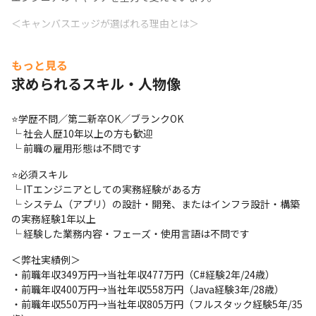
＜キャンバスエッジが選ばれる理由とは＞
✅理由その１：大満足の還元率・納得の給与制度

もっと見る
単価が収入に直結する給与制度を採用しており、努力や成果がダ
イレクトに収入へ反映されます！
求められるスキル・人物像
⭐案件単価全開示＆還元率は最大95％

⭐学歴不問／第二新卒OK／ブランクOK

└ 還元率は業界最高クラス水準！

└ 社会人歴10年以上の方も歓迎

└ 待機保障制度、給与保障制度（単価が下がっても給与は下がら
└ 前職の雇用形態は不問です
ない）完備

└ 現場パフォーマンス、資格取得実績によって、還元率UP＝年収
⭐必須スキル

UP！
└ ITエンジニアとしての実務経験がある方

└ システム（アプリ）の設計・開発、またはインフラ設計・構築
✅理由その２：案件選択制で、様々なキャリアが描ける！

の実務経験1年以上

案件を選択することで、成長と報酬がリンクする環境を提供しま
└ 経験した業務内容・フェーズ・使用言語は不問です
す！
＜弊社実績例＞

⭐豊富な案件から自由に選択可能

・前職年収349万円→当社年収477万円（C#経験2年/24歳）

└ 取引社数は1500社以上！

・前職年収400万円→当社年収558万円（Java経験3年/28歳）

└希望の案件をメインにご紹介！
・前職年収550万円→当社年収805万円（フルスタック経験5年/35