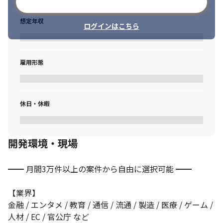
メールアドレスで登録
14期連続増収・昨対比170%成長のグループだからこそ、選択肢
は無限！
想定年収
ログインはこちら
⭐電子契約サービス「Digital Sign」

└ 2022年4月にリリース！

└ 要件定義、設計、開発、運用保守、テスト設計・実施など、一
雇用形態
連の経験を積めます

└ SESで活躍しているメンバーの参画実績多数
⭐AIソリューション事業設立

休日・休暇
└ 2025年度にAIソリューション事業を設立

└ LLM開発、バイブコーディング技術に触れる機会が豊富
⭐グループの“テックハブ”だからこそ得られる開発チャンス

開発環境・現場
└ 新電力サービスのユーザー管理画面開発

└ 人材紹介サービスのCRM開発

└ 挑戦機会はますます増加予定
━━ 月間3万件以上の案件から自由に選択可能 ━━

✅理由その５：独自の教育環境で市場価値最大化

【業界】

学習支援＆自社開発学習プロジェクトで最新技術習得できます。
金融 / エンタメ / 教育 / 通信 / 流通 / 製造 / 医療 / ゲーム / 
⭐学習支援多数！

人材 / EC / 官公庁 など
