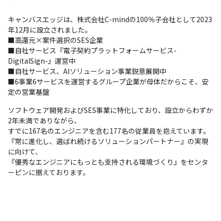
キャンバスエッジは、株式会社C-mindの100％子会社として2023
年12月に設立されました。

■高還元×案件選択のSES企業

■自社サービス『電子契約プラットフォームサービス-
DigitalSign-』運営中

■自社サービス、AIソリューション事業鋭意展開中

■6事業6サービスを運営するグループ企業が母体だからこそ、安
定の営業基盤
ソフトウェア開発およびSES事業に特化しており、設立からわずか
2年未満でありながら、

すでに167名のエンジニアを含む177名の従業員を抱えています。

『常に進化し、選ばれ続けるソリューションパートナー』の実現
に向けて、

『優秀なエンジニアにもっとも支持される環境づくり』をセンタ
ーピンに据えております。