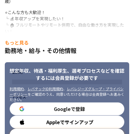
⭐案件の特徴

歳）
└ 体制参画多数

⭐こんな方も大歓迎！

└ 最新技術習得可能
└ 💰 年収アップを実現したい！

⭐PM/テックリードを目指せる環境

└ 🏠 フルリモートやリモート併用で、自由な働き方を実現した
└ 元請け・エンド企業開拓に注力！

い！

└ PM/テックリードを輩出する再現性の高い環境を整備
└ 📈 もっと上流工程に携わりたい！

もっと見る
└ 🕒 学習時間を確保しつつ、プライベートや家族との時間も大切
✅理由その３：ワークライフバランスが整えやすい！

勤務地・給与・その他情報
にしたい！

多様なメンバーが所属しているキャンバスエッジ。

└ 🚀 今より一段階上の仕事をして、とにかく成長したい！

それぞれの人生に寄り添い、仕事以外の時間をしっかり確保でき
└ 🎯 PL/PMに挑戦したい！

る環境です！
└ 🤖 自社サービス・AIソリューション事業に挑戦したい！
想定年収、待遇・福利厚生、
選考プロセスなどを確認
勤務地
するには会員登録が必要です
⭐働きやすさの実績

└ 月平均残業時間8.9h

利用規約
、
レバテックID利用規約
、
レバレジーズグループ・プライバシ
└ 定着率直近1年95％以上

ーポリシー
をご確認のうえ、同意いただける場合は会員登録へお進みく
└ リモート利用9割（出社ハイブリッド含む）

アクセス
ださい。
└ 男女比：男性7割／女性3割

Googleで登録
└ 産休育休取得率100%（男女）

└ 年間休日131日以上 ＋ 有給休暇

└ 夏季休暇／冬季休暇／バースデイ休暇／各種特別休暇完備
Appleでサインアップ
勤務時間
✅理由その４：「Cmind Group」の安定した経営基盤！
