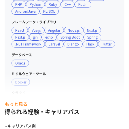
PHP
Python
Ruby
C++
Kotlin
- Webサービスのアプリケーション・インフラ運用設計、
AndroidJava
PL/SQL
計画、実装、UX改善

- データ起点の施策設計・実装・改善、アルゴリズム開発

フレームワーク・ライブラリ
React
Vue.js
Angular
Node.js
Nuxt.js
■開発環境

Next.js
gin
echo
Spring Boot
Spring
Swift / Alamofire / RxSwift / GitHub Enterprise / Bitrise 
.NET Framework
Laravel
Django
Flask
Flutter
/ Zeplin / JIRA

■工程

データベース
基本設計 / 詳細設計 / 開発 / 単体テスト / 結合テスト / 総
Oracle
合テスト

ミドルウェア・ツール
▼ アジャイル（スクラム）開発対応業務

Docker
■概要

クラウド
- 顧客のアジャイル開発人材プールに参画し、各種案件に
AWS
対応

もっと見る
■開発環境

得られる経験・キャリアパス
Java / SpringBoot / HTML / CSS / JavaScript / React / 
Thymeleaf / SQL / AWS（EC2, RDSなど）

⭐キャリアパス例