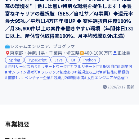
高の環境を"｜他には無い特別な環境を提供します！◆豊
富なキャリアの選択肢（SES／自社サ／AI事業）◆還元率
最大95%／平均114万円年収UP ◆ 案件選択自由度100%
／月36,800件以上の案件◆働きやすい環境（年間休日131
日以上、産休育休取得率100%、月平均残業8.9h未満）
システムエンジニア、プログラマ
東京都・神奈川県・千葉県・埼玉県
400-1000万円
正社員
Spring
TypeScript
Java
C#
Python
自社サービスあり
リモートワーク可
フルリモート可
服装自由
副業可
オンライン選考可
フレックス制度あり
新規立ち上げ
新技術に積極的
面接1回
ベンチャー企業
残業月20時間未満
女性エンジニアが活躍中
2026/2/17
更新
事業概要