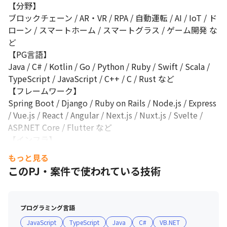
└ 「Udemy business」加入済み

【分野】

└ 「資格取得補助」会社既定の資格試験受験時、全額負担

ブロックチェーン / AR・VR / RPA / 自動運転 / AI / IoT / ド
└ 資格取得で年収UP、そのための学習環境は全部あります！
ローン / スマートホーム / スマートグラス / ゲーム開発 な
ど

⭐「サブプロジェクト制度」でさらにスキルアップ！

└ 有志メンバーが全国から集まり、自由にプロダクト製作

【PG言語】

└ 通常業務では扱えない技術にも、挙手制で自由に挑戦可能！

Java / C# / Kotlin / Go / Python / Ruby / Swift / Scala / 
（スキルスタック例：Go/Gin, Python/Flask, Vue, React, Node, 
TypeScript / JavaScript / C++ / C / Rust など

AWS, Docker）
【フレームワーク】

Spring Boot / Django / Ruby on Rails / Node.js / Express 
/ Vue.js / React / Angular / Next.js / Nuxt.js / Svelte / 
ASP.NET Core / Flutter など

【インフラ】

AWS / Azure / Google Cloud Platform / Linux / Windows 
もっと見る
Server / Docker / Kubernetes / Terraform

このPJ・案件で使われている技術
━━ 案件例 ━━

プログラミング言語
▼ BtoB向けサービス開発（iOSアプリ）

JavaScript
TypeScript
Java
C#
VB.NET
■概要
