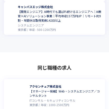
キャンバスエッジ株式会社
【開発エンジニア】AI時代でも選ばれ続けるエンジニアへ｜AI教
育×AIソリューション事業｜平均年収157万円UP｜リモート約9
割・年間休日取得実績142日以上
システムエンジニア
東京都
年収 :
500
-
1200
万円
同じ職種の求人
アクセンチュア株式会社
【マネージャー候補】Web・システムエンジニア／コ
ンサルタント
ITコンサル・セキュリティコンサル
東京都
年収 :
1000
-
2500
万円