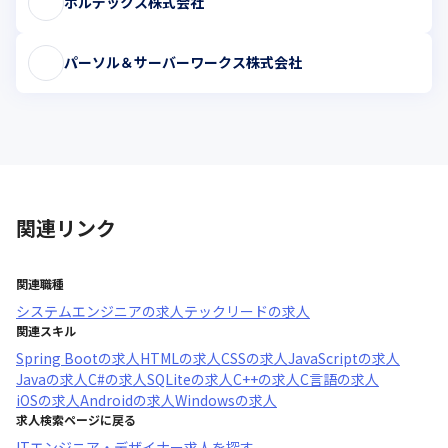
ボルデックス株式会社
パーソル＆サーバーワークス株式会社
関連リンク
関連職種
システムエンジニア
の求人
テックリード
の求人
関連スキル
Spring Boot
の求人
HTML
の求人
CSS
の求人
JavaScript
の求人
Java
の求人
C#
の求人
SQLite
の求人
C++
の求人
C言語
の求人
iOS
の求人
Android
の求人
Windows
の求人
求人検索ページに戻る
ITエンジニア・デザイナー求人を探す