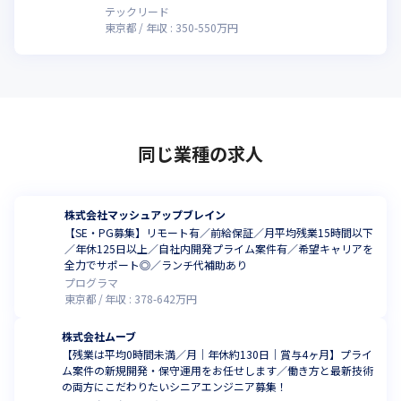
テックリード
東京都
年収 :
350
-
550
万円
同じ業種の求人
株式会社マッシュアップブレイン
【SE・PG募集】リモート有／前給保証／月平均残業15時間以下
／年休125日以上／自社内開発プライム案件有／希望キャリアを
全力でサポート◎／ランチ代補助あり
プログラマ
東京都
年収 :
378
-
642
万円
株式会社ムーブ
【残業は平均0時間未満／月｜年休約130日｜賞与4ヶ月】プライ
ム案件の新規開発・保守運用をお任せします／働き方と最新技術
の両方にこだわりたいシニアエンジニア募集！