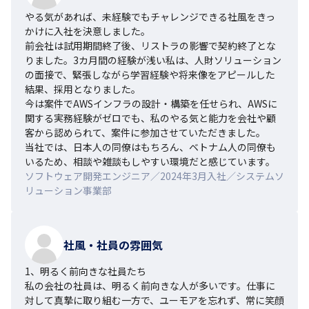
やる気があれば、未経験でもチャレンジできる社風をきっ
かけに入社を決意しました。

前会社は試用期間終了後、リストラの影響で契約終了とな
りました。3カ月間の経験が浅い私は、人財ソリューション
の面接で、緊張しながら学習経験や将来像をアピールした
結果、採用となりました。

今は案件でAWSインフラの設計・構築を任せられ、AWSに
関する実務経験がゼロでも、私のやる気と能力を会社や顧
客から認められて、案件に参加させていただきました。

当社では、日本人の同僚はもちろん、ベトナム人の同僚も
いるため、相談や雑談もしやすい環境だと感じています。
ソフトウェア開発エンジニア／2024年3月入社／システムソ
リューション事業部
社風・社員の雰囲気
1、明るく前向きな社員たち

私の会社の社員は、明るく前向きな人が多いです。仕事に
対して真摯に取り組む一方で、ユーモアを忘れず、常に笑顔