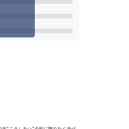


の末“こうしたい”の形に限りなく近づ