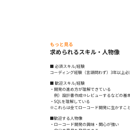
もっと見る
求められるスキル・人物像
■ 必須スキル/経験

コーディング経験（言語問わず）3年以上必
■ 歓迎スキル/経験

・開発の進め方が理解できている

　例）設計書作成⇒レビューするなどの基本
・SQLを理解している

※これらは全てローコード開発に生かすこ
■歓迎する人物像

・ローコード開発の興味・関心が強い
