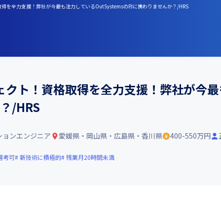
全力支援！弊社が今最も注力しているOutSystemsのPJに携わりませんか？/HRS
クト！資格取得を全力支援！弊社が今最も注
？/HRS
ションエンジニア
愛媛県・岡山県・広島県・香川県
400-550万円
選考可
新技術に積極的
残業月20時間未満