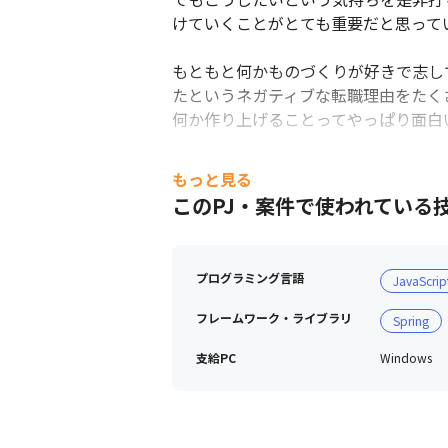
けていくことがとても重要だと思ってい
もともと何かものづくりが好きで志し
たというネガティブな転職理由をたくさ
何か作り上げることってやっぱり面白い
まだまだ発展途上な部分もありますが
もっと見る
このPJ・案件で使われている
■OutSystemsのスキルを身につける
まずOutSystemsのセルフトレーニ
その後、弊社のOutSystemsメ
プログラミング言語
JavaScrip
ただきます。

目標は『OutSystems Associa
フレームワーク・ライブラリ
Spring
セルフトレーニング以外に、「ブート
これで資格取得試験もバッチリ。

支給PC
Windows
その後、OutSystemsのプロジ