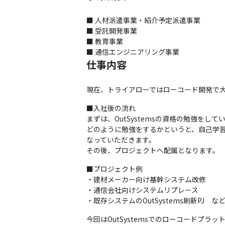
■ 人材派遣事業・紹介予定派遣事業 

■ 受託開発事業

■ 教育事業

■ 通信エンジニアリング事業
仕事内容
現在、トライアローではローコード開発で
■入社後の流れ

まずは、OutSystemsの資格の勉強をして
どのように勉強をするかというと、自己学習＋
なっていただきます。

その後、プロジェクトへ配属となります。
■プロジェクト例

・建材メーカー向け基幹システム改修

・通信会社向けシステムリプレース

・既存システムのOutSystems刷新PJ　な
今回はOutSystemsでのローコードプ