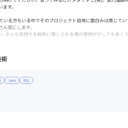
ます。

ている方もいる中でそのプロジェクト自体に面白みは感じてい
ん耳にします。

..そんな気持ちを純粋に感じられる場の提供が少しでも多くで
、エンジニアが主役の組織を一緒に作り上げていきませんか？

技術
までの道のり

ングを実施していただきます。

ンバーのチャット内に入っていただき、わからない事などはメンバ
t
Java
SQL
te Reactive Developer』の資格を取得すること、基本的な
キャンプ」と呼ばれるハンズオン研修の受講費を弊社が負担し、
ェクトに参画いただき、弊社メンバーがフォローしながらチャレン