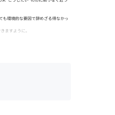
ても環境的な要因で辞めざる得なかっ
きますように。

ーのフォローを受けながら勉強をしてい
操作や概念を理解することです。その為に独学での
受講いただきます。

ジいただく流れになります。