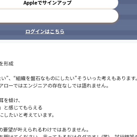
Appleでサインアップ
メールアドレスで登録
ログインはこちら
形成

い”、“組織を盤石なものにしたい”そういった考えもあります。
アローではエンジニアの存在なしでは語れません。

を傾け、

」と感じてもらえる

にしたいと考えています。

の要望が叶えられるわけではありません。

ち明けてください。言ってみるだけタダですし(笑)、試行錯誤