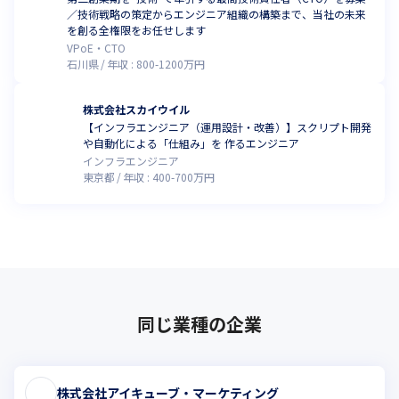
／技術戦略の策定からエンジニア組織の構築まで、当社の未来
を創る全権限をお任せします
VPoE・CTO
石川県
年収 :
800
-
1200
万円
株式会社スカイウイル
【インフラエンジニア（運用設計・改善）】スクリプト開発
や自動化による「仕組み」を 作るエンジニア
インフラエンジニア
東京都
年収 :
400
-
700
万円
同じ業種の企業
株式会社アイキューブ・マーケティング