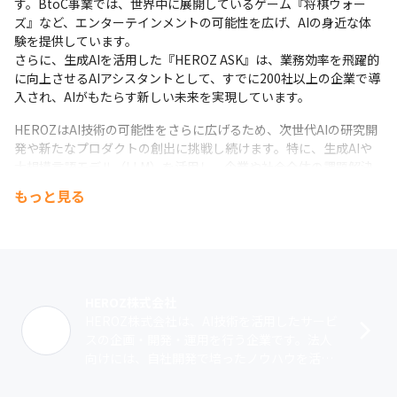
す。BtoC事業では、世界中に展開しているゲーム『将棋ウォー
ズ』など、エンターテインメントの可能性を広げ、AIの身近な体
験を提供しています。

さらに、生成AIを活用した『HEROZ ASK』は、業務効率を飛躍的
に向上させるAIアシスタントとして、すでに200社以上の企業で導
入され、AIがもたらす新しい未来を実現しています。
HEROZはAI技術の可能性をさらに広げるため、次世代AIの研究開
発や新たなプロダクトの創出に挑戦し続けます。特に、生成AIや
大規模言語モデル（LLM）を活用し、企業や社会全体の課題解決
を加速させるプロジェクトに注力しています。
もっと見る
HEROZ株式会社
HEROZ株式会社は、AI技術を活用したサービ
スの企画・開発・運用を行う企業です。法人
向けには、自社開発で培ったノウハウを活か
したソリューションを提供。クライアント
は、AI導入に必要なビックデータを保･･･