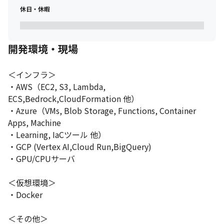
の導入などを積極的に提案・実行できる大きな裁量があります。
休日・休暇
モダンな技術に触れながら、会社の技術的負債の解消と未来の基
盤構築を牽引することで、エンジニアとして大きく成長できま
す。
開発環境・現場
▍補足情報

──────────────────

＜インフラ＞

・応募時は履歴書（写真付き）・職務経歴書のご提出をお願い致
・AWS（EC2, S3, Lambda, 
します。

ECS,Bedrock,CloudFormation 他）

・必要に応じて、リファレンスチェックをさせていただく可能性
・Azure（VMs, Blob Storage, Functions, Container 
がございます。

Apps, Machine 

・当社は競争戦略上、完全禁煙会社としております。就業時間中
はもちろん、就業時間外も禁煙となります。
・Learning, IaCツール 他）

・GCP (Vertex AI,Cloud Run,BigQuery)

・GPU/CPUサーバ

＜仮想環境＞

・Docker

＜その他＞
