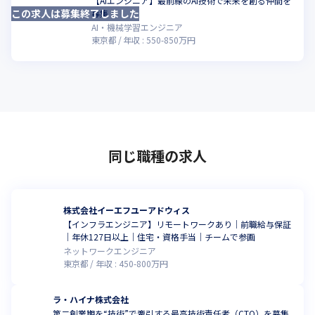
【AIエンジニア】最前線のAI技術で未来を創る仲間を
この求人は募集終了しました
こ
募集！
AI・機械学習エンジニア
東京都
年収 :
550
-
850
万円
同じ職種の求人
株式会社イーエフユーアドウィス
【インフラエンジニア】リモートワークあり｜前職給与保証
｜年休127日以上｜住宅・資格手当｜チームで参画
ネットワークエンジニア
東京都
年収 :
450
-
800
万円
ラ・ハイナ株式会社
第二創業期を“技術”で牽引する最高技術責任者（CTO）を募集