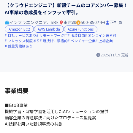
【クラウドエンジニア】新設チームのコアメンバー募集！
AI事業の急成長をインフラで牽引。
インフラエンジニア、SRE
東京都
500-850万円
正社員
Amazon EC2
AWS Lambda
Azure Functions
自社サービスあり
リモートワーク可
服装自由
オンライン選考可
フレックス制度あり
新技術に積極的
ベンチャー企業
上場企業
裁量労働制あり
2025/11/19
更新
事業概要
■BtoB事業:

機械学習・深層学習を活用したAIソリューションの提供

顧客企業の課題解決に向けたプロデュース型提案

AI技術を用いた新規事業の共創