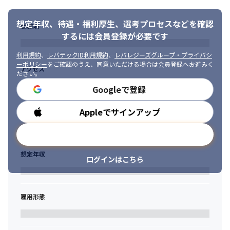
だけるはぜひご応募ください！

──────────────────

・自律的に考え、主体的に行動できる方

1. SREチームの立ち上げをリードする経験

想定年収、待遇・福利厚生、
選考プロセスなどを確認
・課題発見～解決まで粘り強く取り組める方

勤務地
新設されるSREチームのコアメンバーとして、ゼロから組織文
・多様なバックグラウンドを持つメンバーと協調し、意見を尊重
するには会員登録が必要です
化、技術基盤、開発プロセスを創り上げていく、キャリアにおい
できる方

て非常に貴重な経験を積むことができます。
・技術への探求心・向上心が高く、変化を楽しめる方

利用規約
、
レバテックID利用規約
、
レバレジーズグループ・プライバシ
ーポリシー
をご確認のうえ、同意いただける場合は会員登録へお進みく
・お客様や社内外のステークホルダーと円滑にコミュニケーショ
アクセス
2.「生成AI×インフラ」という最先端領域への挑戦

ださい。
ンが取れる方

HEROZの強みであるAI技術、特に生成AIをインフラの自動化や運
・社会実装・事業変革というミッションに共感し、前向きに挑戦
Googleで登録
用高度化に活用するという、業界でも先進的な取り組みに挑戦で
できる方
きます。クラウドエンジニアとして、他では得られないユニーク
Appleでサインアップ
勤務時間
で市場価値の高いスキルセットを身につけることが可能です。
メールアドレスで登録
事業への貢献をダイレクトに実感できる環境

自社SaaSプロダクトの成長と、多様な業界のトップ企業に提供す
想定年収
ログインはこちら
るAIソリューション、その両方の成功に深く関わることができま
す。自身の仕事が、プロダクトの安定稼働やビジネスの加速にど
う繋がっているかを日々実感できる、やりがいの大きな環境で
す。
雇用形態
大きな裁量と技術的成長の機会

従来の課題を解決するため、アーキテクチャの改善や新しい技術