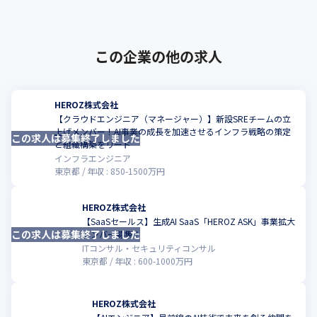
この企業の他の求人
HEROZ株式会社
【クラウドエンジニア（マネージャー）】新設SREチームの立
上げメンバー！AI事業の成長を加速させるインフラ戦略の策定
この求人は募集終了しました
こ
と組織構築をリード
インフラエンジニア
東京都
年収 :
850
-
1500
万円
HEROZ株式会社
【SaaSセールス】生成AI SaaS「HEROZ ASK」事業拡大
この求人は募集終了しました
こ
メンバー募集！
ITコンサル・セキュリティコンサル
東京都
年収 :
600
-
1000
万円
HEROZ株式会社