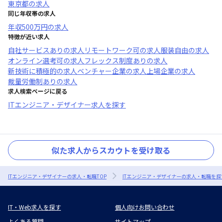
東京都
の求人
同じ年収帯の求人
年収
500万円
の求人
特徴が近い求人
自社サービスあり
の求人
リモートワーク可
の求人
服装自由
の求人
オンライン選考可
の求人
フレックス制度あり
の求人
新技術に積極的
の求人
ベンチャー企業
の求人
上場企業
の求人
裁量労働制あり
の求人
求人検索ページに戻る
ITエンジニア・デザイナー求人を探す
似た求人からスカウトを受け取る
ITエンジニア・デザイナーの求人・転職TOP
ITエンジニア・デザイナーの求人・転職を探
IT・Web求人を探す
個人向けお問い合わせ
よくある質問
サイトマップ