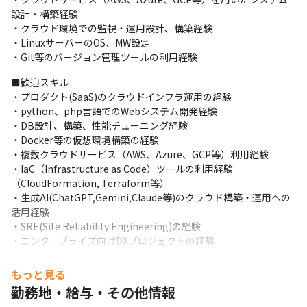
生成AIを組み込んだインフラ運用自動化や、自動化ソリューショ
設計・構築経験

ンの拡充によって、クライアントのDX実現・業務効率化を支援し
・クラウド環境での監視・運用設計、構築経験

ています。

・LinuxサーバーのOS、MW設定

これらの事業展開を牽引し、より多くの企業の事業変革へ貢献す
・Git等のバージョン管理ツールの利用経験
るため、クラウドエンジニアを募集します。
■歓迎スキル

▍このポジションが事業全体に与える影響

・プロダクト(SaaS)のクラウドインフラ運用の経験

──────────────────

・python、php言語でのWebシステム開発経験

このポジションは、HEROZの事業成長の要となる「自社AIプロダ
・DB設計、構築、性能チューニング経験

クト」と「AIソリューション」の両軸を、インフラ技術で支える
・Docker等の仮想環境構築の経験

極めて重要な役割を担います。

・複数クラウドサービス（AWS、Azure、GCP等）利用経験

SREチームの成功は、単なるサーバーの安定稼働に留まりませ
・IaC（Infrastructure as Code）ツールの利用経験
ん。あなたの活動がもたらす「高い信頼性」と「開発の高速化」
（CloudFormation, Terraform等）

は、プロダクトの顧客満足度向上、ひいては事業の継続的な成長
・生成AI(ChatGPT,Gemini,Claude等)のクラウド構築・運用への
に直結します。

活用経験

また、生成AIを活用した最先端の自動化された運用基盤を構築す
・SRE(Site Reliability Engineering)の経験

ることは、HEROZ全体の生産性を飛躍的に向上させ、将来のさら
・エンタープライズ向けDXプロジェクトの経験

なる事業拡大を可能にするための盤石な土台作りそのものです。
・新技術のキャッチアップや技術検証、社内展開の経験
技術的な挑戦が、会社の競争力強化にダイレクトに繋がる、手応
もっと見る
えの大きいポジションです。
■求める人物像

勤務地・給与・その他情報
★弊社の経営理念・ビジョン／ミッション／バリューに共感いた
▍ポジションの魅力
