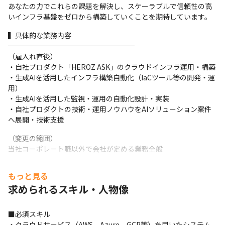
あなたの力でこれらの課題を解決し、スケーラブルで信頼性の高
いインフラ基盤をゼロから構築していくことを期待しています。
▍具体的な業務内容

──────────────────

（雇入れ直後）

・自社プロダクト「HEROZ ASK」のクラウドインフラ運用・構築

・生成AIを活用したインフラ構築自動化（IaCツール等の開発・運
用）

・生成AIを活用した監視・運用の自動化設計・実装

・自社プロダクトの技術・運用ノウハウをAIソリューション案件
へ展開・技術支援
（変更の範囲）

当社コーポレート職以外で会社が定める業務全般
▍なぜ募集しているか？

もっと見る
──────────────────

求められるスキル・人物像
AI技術の進化とともに、国内エンタープライズ企業におけるAI活
用・DX推進は急務です。

HEROZは、AI・生成AI分野の技術力を基盤に、自社プロダクト運
■必須スキル

用とノウハウの外部展開を加速しています。

・クラウドサービス（AWS、Azure、GCP等）を用いたシステム