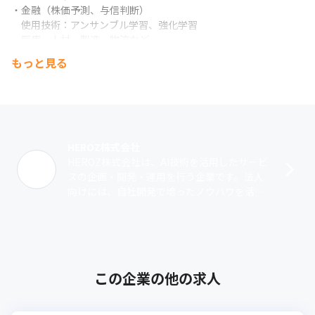
・金融（株価予測、与信判断）

　使用技術：アンサンブル学習、強化学習

・医療、人材、製造、物流など

　使用技術：深層学習（ディープラーニング）、アンサンブル学
もっと見る
習、画像処理、GAN
HEROZ株式会社
HEROZ株式会社は、AI技術を活用したサービ
スの企画・開発・運用を行う企業です。法人
向けには、自社開発で培ったノウハウを活か
したソリューションを提供。クライアント
は、AI導入に必要なビックデータを保･･･
この企業の他の求人