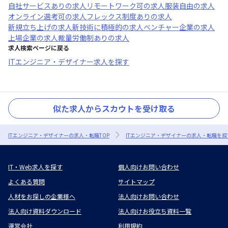
自社サービスあり
の求人
リモートワーク可
の求人
服装自由
の求人
オンライン選考可
の求人
フレックス制度あり
の求人
新規立ち上げ
の求人
新技術に積極的
の求人
ベンチャー企業
の求人
上場企業
の求人
裁量労働制あり
の求人
求人検索ページに戻る
ITエンジニア・デザイナー求人を探す
似た求人からスカウトを受け取る
ITエンジニア・デザイナーの求人・転職TOP
ITエンジニア・デザイナーの求人・転職を探
IT・Web求人を探す
個人向けお問い合わせ
よくある質問
サイトマップ
人材をお探しの企業様へ
法人向けお問い合わせ
法人向け資料ダウンロード
法人向けお役立ち資料一覧
運営会社
利用規約