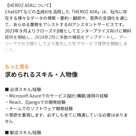
【HEROZ ASKについて】

ChatGPTなどの生成AIを活用した『HEROZ ASK』は、社内に存
在する様々なデータの検索・要約・翻訳や、音声の言語化を通じ
て、あらゆる業務をアシストするAIアシスタントサービスです。

2023年９月よりクローズドβ版としてエンタープライズ向けに無料
提供を開始し、2024年2月に多数の機能をアップデートし、アー
リーアクセス版としてより進化した形でサービス提供を開始しま
した。
▼開発の背景

もっと見る
これまでのChatGPTは、ビジネスシーンの利用において多くの課
求められるスキル・人物像
題を抱え、特にハルシネーションなどの克服が求められていま
す。また、企業が保有する秘匿性の高い情報やノウハウを踏まえ
た対応が難しいため、専門的な業務には十分に活用されていない
■ 必須スキル/経験

のが現状です。近年、これらの課題に対応するためのChatGPTカ
・Microsoft Azureでのサービス設計/構築/運用の経験

スタマイズサービスが市場を形成しつつありますが、セキュリテ
・React、Djangoでの開発経験

ィと性能、カスタマイズ性、価格の全てを満たすキラーアプリケ
・チームでのソフトウェア開発経験

ーションと称されるサービスの実現は今のところ見られておりま
※意欲を重視します、必ずしも全てに精通している必要はありま
せん。
せん
▼今後の展望

■ 歓迎スキル/経験
