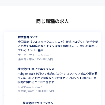
同じ職種の求人
株式会社パソナ
全国募集【フルスタックエンジニア】新規プロダクト/大手企業
との共創型開発多数！モダン環境を積極導入し、想いを実現し
ていくメンバー募集
サーバーサイドエンジニア
東京都
年収 :
450
-
800
万円
株式会社日本ビジネスプレス
Ruby on Railsを用いて継続的なバージョンアップ対応や顧客要
件に応じたアドオン開発などをお任せ／プロダクトの成長に直
接的に関わることができます
システムエンジニア
東京都
年収 :
500
-
1000
万円
株式会社アクロビジョン