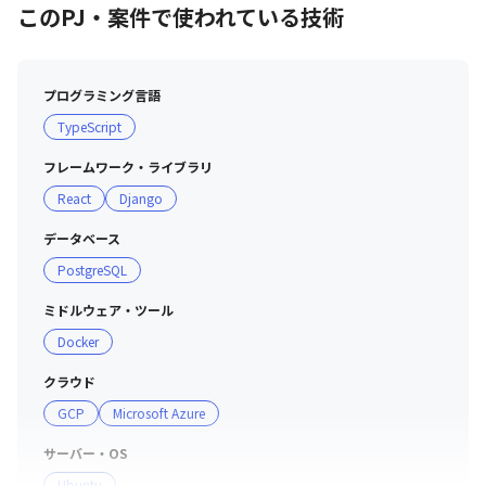
このPJ・案件で使われている技術
【現場・社員の雰囲気】

▼社内アンケート（HEROZで働く魅力について）

・小さい会社なので、自立したスタイルで業務が進められ
プログラミング言語
ると思います。人数が少ないことによる大変さもあります
TypeScript
が、充実感を得られる環境だと思います（ビジネス職）

・課題解決の方法をエンジニアの裁量で決めて試すことが
フレームワーク・ライブラリ
できます。計算リソースが豊富なため手法の選択肢が計算
React
Django
リソースで制限されません（エンジニア職）

・AIの社会実装自体が不確かな道のりで、迷うことも多い
データベース
ですが、業界の実業務を楽にしてくれる可能性を信じて、
PostgreSQL
日々取り組んでいます（ビジネス職）

・「AI企業として」という観点ですと、AIの情報が日々流
ミドルウェア・ツール
れ、日進月歩でテクノロジーの進化が進んでおり、AIに真
Docker
正面からぶつかることで得られる面白さ（反面苦しさも）
クラウド
を最大化できるのは今だと思います。そういう意味では非
GCP
Microsoft Azure
常に面白い社会人生活を送れるのではないかと感じます。
「他社のAI企業と比較して」という観点ですと、金融・建
サーバー・OS
設・エンタメを重点領域としつつ、産業横断的なPJにも携
Ubuntu