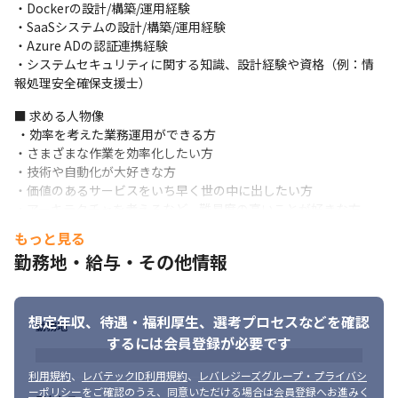
HEROZ ASKの利用拡大を目指しながら、お客様の生成AIへのニー
・Dockerの設計/構築/運用経験

ズ理解を深め、本リリースに向けた機能開発を図っていきます。
・SaaSシステムの設計/構築/運用経験

今回リリースしたエンタープライズ向けサービスは、「HEROZ 
・Azure ADの認証連携経験

ASK」シリーズの第一弾であり、今後はバーティカル向けの新サー
・システムセキュリティに関する知識、設計経験や資格（例：情
ビスの提供を計画しています。（※本リリースは2024年5月を予定
報処理安全確保支援士）
しています）
■ 求める人物像

 ・効率を考えた業務運用ができる方

・さまざまな作業を効率化したい方

・技術や自動化が大好きな方

・価値のあるサービスをいち早く世の中に出したい方

・アーキテクチャを考えるなど、難易度の高いことが好きな方

・エンジニアの成長を手助けしたい方

もっと見る
・チームワークが好き、良いチームを作りたい方

勤務地・給与・その他情報
・既存の仕組みに疑問を持つことが多い方

・新しいことへの挑戦がワクワクする、常に新しいことに挑戦し
ていたい方
想定年収、待遇・福利厚生、
選考プロセスなどを確認
勤務地
当社の経営理念・ビジョン／ミッション／バリューに共感いただ
するには会員登録が必要です
ける方はぜひご応募ください。
利用規約
、
レバテックID利用規約
、
レバレジーズグループ・プライバシ
ーポリシー
をご確認のうえ、同意いただける場合は会員登録へお進みく