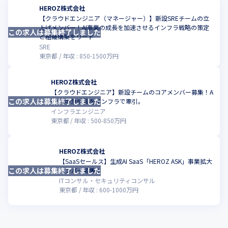
HEROZ株式会社
【クラウドエンジニア（マネージャー）】新設SREチームの立
上げメンバー！AI事業の成長を加速させるインフラ戦略の策定
この求人は募集終了しました
こ
と組織構築をリード
SRE
東京都
年収 :
850
-
1500
万円
HEROZ株式会社
【クラウドエンジニア】新設チームのコアメンバー募集！A
この求人は募集終了しました
こ
I事業の急成長をインフラで牽引。
インフラエンジニア
東京都
年収 :
500
-
850
万円
HEROZ株式会社
【SaaSセールス】生成AI SaaS「HEROZ ASK」事業拡大
この求人は募集終了しました
こ
メンバー募集！
ITコンサル・セキュリティコンサル
東京都
年収 :
600
-
1000
万円