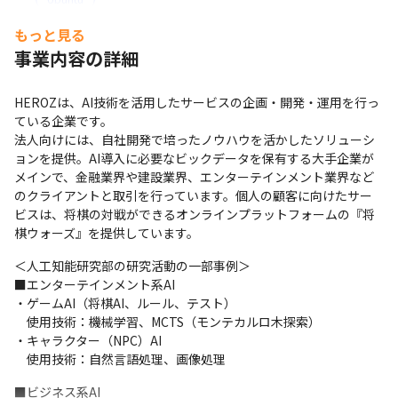
われるAIの企業は、そう多くないのではと思います。私自
身がHEROZを選んだキッカケも、金融以外の建設とエン
もっと見る
プロジェクト管理
タメ領域で事業企画やコンサルティングの経験があったた
事業内容の詳細
GitLab
めです。 「純粋な1企業として」という観点ですと、会社
メンバー間での繋がりに特徴があるように思います。懇親
支給PC
HEROZは、AI技術を活用したサービスの企画・開発・運用を行っ
するときは思いっきり打ち解けあいつつ、仕事モードの時
希望スペックのPCを用意
ている企業です。

は結構ピリッとする雰囲気になることも多いので、オンオ
法人向けには、自社開発で培ったノウハウを活かしたソリューシ
フをしっかり分け、仲良しごっこではなくお互いを高めあ
ョンを提供。AI導入に必要なビックデータを保有する大手企業が
える存在を築けると思います。（ビジネス職）

メインで、金融業界や建設業界、エンターテインメント業界など
のクライアントと取引を行っています。個人の顧客に向けたサー
・比較的小さい組織で大きいことをやろうとしています。
ビスは、将棋の対戦ができるオンラインプラットフォームの『将
自分の能力次第でかなり自由に役割を担えます（エンジニ
棋ウォーズ』を提供しています。
ア職）

・マネジャー以上は特に個々人が個性的で優秀。技術的な
＜人工知能研究部の研究活動の一部事例＞

知見をエンジニア以外も多かれ少なかれ持っています

■エンターテインメント系AI

・ゲームAI（将棋AI、ルール、テスト）

・優れたエンジニアの技術力を背景に、お客様に価値遡及
　使用技術：機械学習、MCTS（モンテカルロ木探索）

をしていくことに魅力を感じます。競合が多い中、競争力
・キャラクター（NPC）AI

をもてる源泉（技術者）がしっかりと社内にあること、ま
　使用技術：自然言語処理、画像処理
たそれを維持する経営陣の努力がすばらしいことだと思い
ます。（セールス職）
■ビジネス系AI
