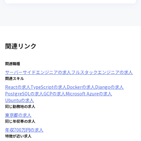
関連リンク
関連職種
サーバーサイドエンジニア
の求人
フルスタックエンジニア
の求人
関連スキル
React
の求人
TypeScript
の求人
Docker
の求人
Django
の求人
PostgreSQL
の求人
GCP
の求人
Microsoft Azure
の求人
Ubuntu
の求人
同じ勤務地の求人
東京都
の求人
同じ年収帯の求人
年収
700万円
の求人
特徴が近い求人