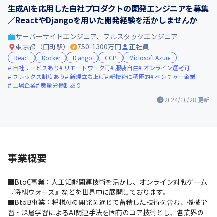
生成AIを応用した自社プロダクトの開発エンジニアを募集
／ReactやDjangoを用いた開発経験を活かしませんか
サーバーサイドエンジニア、フルスタックエンジニア
東京都（田町駅）
750-1300万円
正社員
React
Docker
Django
GCP
Microsoft Azure
自社サービスあり
リモートワーク可
服装自由
オンライン選考可
フレックス制度あり
新規立ち上げ
新技術に積極的
ベンチャー企業
上場企業
裁量労働制あり
2024/10/28
更新
事業概要
■BtoC事業：人工知能関連技術を活かし、オンライン対戦ゲーム
『将棋ウォーズ』などを世界中に展開しております。

■BtoB事業：将棋AIの開発を通じて蓄積した技術を含む、機械学
習・深層学習によるAI関連手法を固有のコア技術とし、各業界の