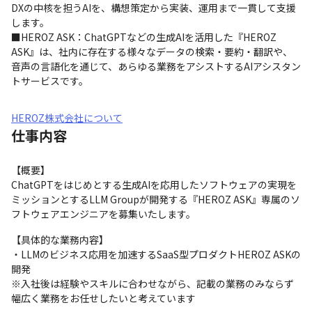
DXの中核を担うAIを、構想策定から実装、運用まで一貫して支援
します。

■HEROZ ASK：ChatGPTなどの生成AIを活用した『HEROZ 
ASK』は、社内に存在する様々なデータの検索・要約・翻訳や、
音声の言語化を通じて、あらゆる業務をアシストするAIアシスタン
トサービスです。
HEROZ株式会社について
仕事内容
【概要】

ChatGPTをはじめとする生成AIを応用したソフトウェアの実現を
ミッションとするLLM Groupが開発する『HEROZ ASK』専属のソ
フトウェアエンジニアを募集いたします。
【具体的な業務内容】

・LLMのビジネス応用を加速するSaaS型プロダクトHEROZ ASKの
開発

※入社後は経験やスキルに合わせながら、記載の業務のみならず
幅広く業務をお任せしたいと考えています