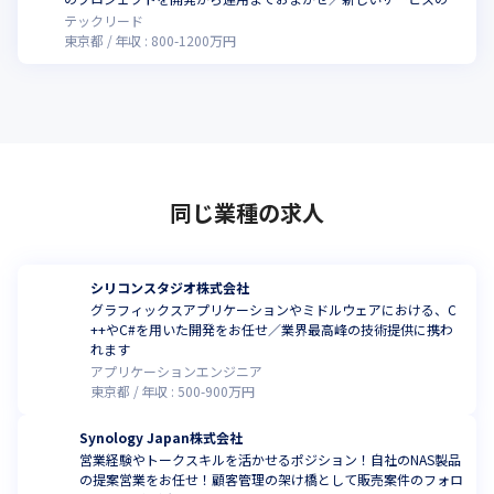
ち上げを経験し、スキルアップを目指しませんか
テックリード
東京都
年収 :
800
-
1200
万円
同じ業種の求人
シリコンスタジオ株式会社
グラフィックスアプリケーションやミドルウェアにおける、C
++やC#を用いた開発をお任せ／業界最高峰の技術提供に携わ
れます
アプリケーションエンジニア
東京都
年収 :
500
-
900
万円
Synology Japan株式会社
営業経験やトークスキルを活かせるポジション！自社のNAS製品
の提案営業をお任せ！顧客管理の架け橋として販売案件のフォロ