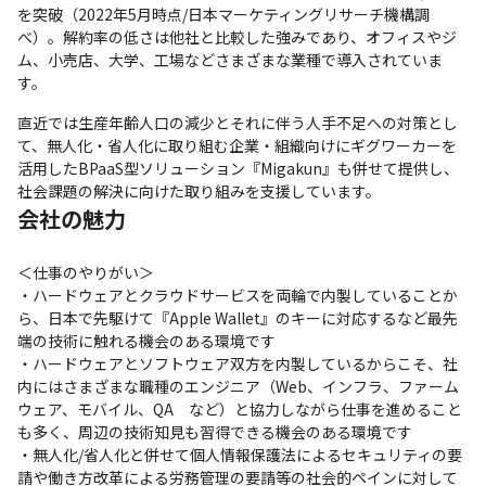
を突破（2022年5月時点/日本マーケティングリサーチ機構調
べ）。解約率の低さは他社と比較した強みであり、オフィスやジ
ム、小売店、大学、工場などさまざまな業種で導入されていま
す。
直近では生産年齢人口の減少とそれに伴う人手不足への対策とし
て、無人化・省人化に取り組む企業・組織向けにギグワーカーを
活用したBPaaS型ソリューション『Migakun』も併せて提供し、
社会課題の解決に向けた取り組みを支援しています。
会社の魅力
＜仕事のやりがい＞

・ハードウェアとクラウドサービスを両輪で内製していることか
ら、日本で先駆けて『Apple Wallet』のキーに対応するなど最先
端の技術に触れる機会のある環境です

・ハードウェアとソフトウェア双方を内製しているからこそ、社
内にはさまざまな職種のエンジニア（Web、インフラ、ファーム
ウェア、モバイル、QA　など）と協力しながら仕事を進めること
も多く、周辺の技術知見も習得できる機会のある環境です

・無人化/省人化と併せて個人情報保護法によるセキュリティの要
請や働き方改革による労務管理の要請等の社会的ペインに対して