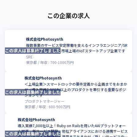
この企業の求人
株式会社Photosynth
複数事業のサービス安定稼働を支えるインフラエンジニア/SR
この求人は募集終了しました
こ
Eを募集！／グロース市場上場のIoTスタートアップ企業です
SRE
東京都
年収 :
700
-
1000
万円
株式会社Photosynth
＜上場企業＞スマートロックの要件定義から企画までをおまか
せ／導入実績7,000社以上のプロダクトを牽引する重要なポジ
この求人は募集終了しました
こ
ションです
プロダクトマネージャー
東京都
年収 :
600
-
900
万円
株式会社Photosynth
導入実績7,000社以上！Ruby on Railsを用いたAAIプラットフォー
ム拡張、新サービス開発、他社アライアンスにおける連携サービス
この求人は募集終了しました
こ
のプロジェクトを開発から運用までおまかせ／新しいサービスの立