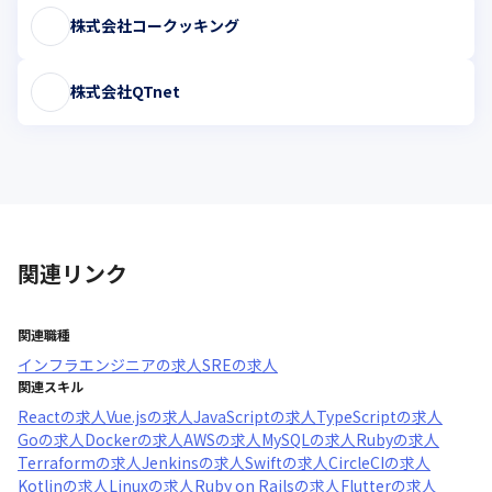
株式会社コークッキング
株式会社QTnet
関連リンク
関連職種
インフラエンジニア
の求人
SRE
の求人
関連スキル
React
の求人
Vue.js
の求人
JavaScript
の求人
TypeScript
の求人
Go
の求人
Docker
の求人
AWS
の求人
MySQL
の求人
Ruby
の求人
Terraform
の求人
Jenkins
の求人
Swift
の求人
CircleCI
の求人
Kotlin
の求人
Linux
の求人
Ruby on Rails
の求人
Flutter
の求人