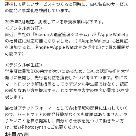
連携して新しいサービスをつくると同時に、自社独自のサービス
の開発と事業化を検討しています。
2025年2月現在、挑戦している新規事業は以下です。

＜デジタル身分証＞

直近、当社の『Akerun入退室管理システム』が『Apple Wallet』
の社員証に対応可能になりました。（『Apple Wallet』に社員証
を追加すると、iPhoneやApple Watchをかざすだけで扉の開閉が
可能です）
＜デジタル学生証＞

学生証は業務DXの余地が大いにあるため、当社の認証技術を大学
向けに展開し、先行者利益を獲得したいと考えています。単にス
マートロックの解除措置としてのデジタル学生証ではなく、認証
の新たなあり方を提示することで学生や大学の幅広い業務DXを実
現します。
当社はプラットフォーマーとしてWeb領域の開発に注力していく
ので、ハードウェアの開発経験がなくても問題はありません。や
りたいことを自ら提案し、自分から仕事を見つけて働きたい方
は、ぜひPhotosynthにご応募ください。
社員の声