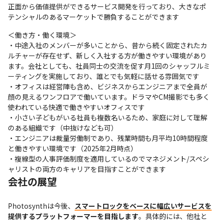
正面から価値提供ができるサービス開発を行っており、大きなポ
テンシャルのあるマーケットで勝負することができます
＜働き方・働く環境＞

・中途入社のメンバーが多いことから、昔から続く固定されたカ
ルチャーが存在せず、新しく入社する方が働きやすい環境があり
ます。会社としても、社員同士の交流を促す月1回のシャッフルミ
ーティングを実施しており、誰とでも気軽に話せる雰囲気です

・オフィスは経営陣も含め、ビジネスからエンジニアまで全員が
顔の見えるワンフロアで働いています。ドラマやCM撮影でも多く
使われている快適で働きやすいオフィスです

・小さい子どもがいる社員も複数名いるため、家庭に対して理解
のある組織です（中抜けなども可）

・エンジニアは裁量労働制であり、残業時間も月平均10時間程度
と働きやすい環境です（2025年2月時点）

・複線型の人事評価制度を適用しているのでマネジメント/スペシ
ャリストの両方のキャリアを目指すことができます
会社の展望
Photosynthは今後、
スマートロックをベースに幅広いサービスを
提供するプラットフォーマーを目指します
。具体的には、他社と