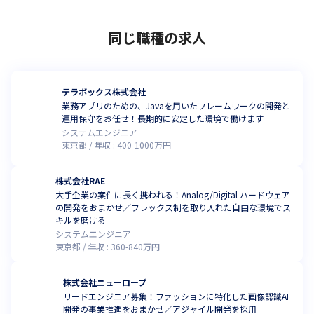
同じ職種の求人
テラボックス株式会社
業務アプリのための、Javaを用いたフレームワークの開発と
運用保守をお任せ！長期的に安定した環境で働けます
システムエンジニア
東京都
年収 :
400
-
1000
万円
株式会社RAE
大手企業の案件に長く携われる！Analog/Digital ハードウェア
の開発をおまかせ／フレックス制を取り入れた自由な環境でス
キルを磨ける
システムエンジニア
東京都
年収 :
360
-
840
万円
株式会社ニューロープ
リードエンジニア募集！ファッションに特化した画像認識AI
開発の事業推進をおまかせ／アジャイル開発を採用