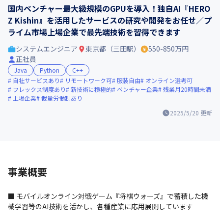
国内ベンチャー最大級規模のGPUを導入！独自AI『HERO
Z Kishin』を活用したサービスの研究や開発をお任せ／プ
ライム市場上場企業で最先端技術を習得できます
システムエンジニア
東京都（三田駅）
550-850万円
正社員
Java
Python
C++
自社サービスあり
リモートワーク可
服装自由
オンライン選考可
フレックス制度あり
新技術に積極的
ベンチャー企業
残業月20時間未満
上場企業
裁量労働制あり
2025/5/20
更新
事業概要
■ モバイルオンライン対戦ゲーム『将棋ウォーズ』で蓄積した機
械学習等のAI技術を活かし、各種産業に応用展開しています