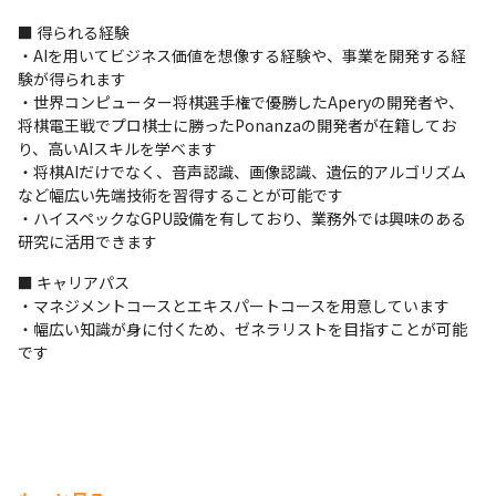
めです。 「純粋な1企業として」という観点ですと、会社
■ 得られる経験

メンバー間での繋がりに特徴があるように思います。懇親
・AIを用いてビジネス価値を想像する経験や、事業を開発する経
するときは思いっきり打ち解けあいつつ、仕事モードの時
験が得られます

は結構ピリッとする雰囲気になることも多いので、オンオ
・世界コンピューター将棋選手権で優勝したAperyの開発者や、
フをしっかり分け、仲良しごっこではなくお互いを高めあ
将棋電王戦でプロ棋士に勝ったPonanzaの開発者が在籍してお
り、高いAIスキルを学べます

える存在を築けると思います。（ビジネス職）

・将棋AIだけでなく、音声認識、画像認識、遺伝的アルゴリズム
・比較的小さい組織で大きいことをやろうとしています。
など幅広い先端技術を習得することが可能です

自分の能力次第でかなり自由に役割を担えます（エンジニ
・ハイスペックなGPU設備を有しており、業務外では興味のある
ア職）

研究に活用できます
・マネジャー以上は特に個々人が個性的で優秀。技術的な
■ キャリアパス

知見をエンジニア以外も多かれ少なかれ持っています

・マネジメントコースとエキスパートコースを用意しています

・優れたエンジニアの技術力を背景に、お客様に価値遡及
・幅広い知識が身に付くため、ゼネラリストを目指すことが可能
をしていくことに魅力を感じます。競合が多い中、競争力
です
をもてる源泉（技術者）がしっかりと社内にあること、ま
たそれを維持する経営陣の努力がすばらしいことだと思い
ます。（セールス職）