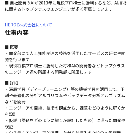
■ 自社開発のAIが2013年に現役プロ棋士に勝利するなど、AI技術
に関するトップクラスのエンジニアが多く所属しています
HEROZ株式会社について
仕事内容
■ 概要

・開発部にて人工知能関連の技術を活用したサービスの研究や開
発を行います

・現役将棋プロ棋士に勝利した将棋AIの開発者などトップクラス
のエンジニア達の所属する開発部に所属します
■ 詳細

・深層学習（ディープラーニング）等の機械学習を活用して、予
測や最適化の分析アルゴリズムやビッグデータ分析アルゴリズム
などを開発

・エンジニアの目線、技術の観点から、課題をどのように解くか
を設計

・仮説（課題をどのように解くか設計したもの）に沿った開発や
検証

・システムエンジニアと連携しながらAI導入のための本番開発、