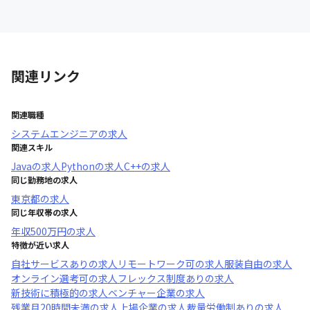
関連リンク
関連職種
システムエンジニア
の求人
関連スキル
Java
の求人
Python
の求人
C++
の求人
同じ勤務地の求人
東京都
の求人
同じ年収帯の求人
年収
500万円
の求人
特徴が近い求人
自社サービスあり
の求人
リモートワーク可
の求人
服装自由
の求人
オンライン選考可
の求人
フレックス制度あり
の求人
新技術に積極的
の求人
ベンチャー企業
の求人
残業月20時間未満
の求人
上場企業
の求人
裁量労働制あり
の求人