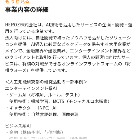
もっと見る
事業内容の詳細
HEROZ株式会社は、AI技術を活用したサービスの企画・開発・運
用を行っている企業です。

法人向けには、自社開発で培ったノウハウを活かしたソリューシ
ョンを提供。AI導入に必要なビックデータを保有する大手企業が
メインで、金融業界や建設業界、エンターテインメント業界など
のクライアントと取引を行っています。個人の顧客に向けたサー
ビスは、将棋の対戦ができるオンラインプラットフォームの『将
棋ウォーズ』を提供しています。
＜人工知能研究部の研究活動の一部事例＞

エンターテインメント系AI

・ゲームAI（将棋AI、ルール、テスト）

　使用技術：機械学習、MCTS（モンテカルロ木探索）

・キャラクター（NPC）AI

　使用技術：自然言語処理、画像処理
GPUサーバだけでなく、CPUサーバも充実しています。
ビジネス系AI

・金融（株価予測、与信判断）

　使用技術：アンサンブル学習、強化学習
