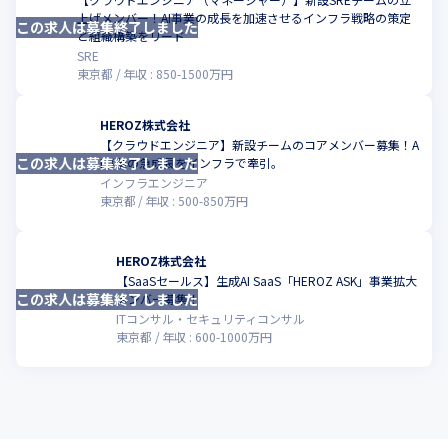
上げメンバー！AI事業の成長を加速させるインフラ戦略の策定
この求人は募集終了しました
こ
と組織構築をリード
SRE
東京都
年収 :
850
-
1500
万円
HEROZ株式会社
【クラウドエンジニア】新設チームのコアメンバー募集！A
この求人は募集終了しました
こ
I事業の急成長をインフラで牽引。
インフラエンジニア
東京都
年収 :
500
-
850
万円
HEROZ株式会社
【SaaSセールス】生成AI SaaS「HEROZ ASK」事業拡大
この求人は募集終了しました
こ
メンバー募集！
ITコンサル・セキュリティコンサル
東京都
年収 :
600
-
1000
万円