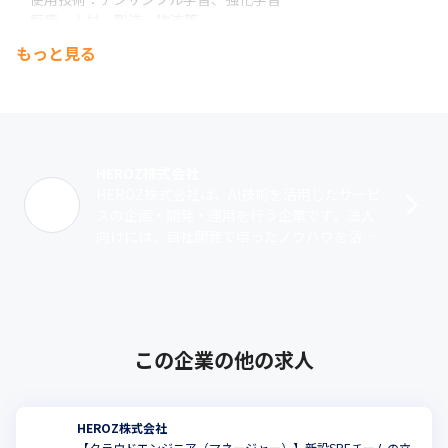
・医療、人材、製造、物流等

　使用技術：深層学習（ディープラーニング）、アンサンブル学
もっと見る
習、画像処理、GAN
HEROZ株式会社
HEROZ株式会社は、AI技術を活用したサービ
スの企画・開発・運用を行う企業です。法人
向けには、自社開発で培ったノウハウを活か
したソリューションを提供。クライアント
は、AI導入に必要なビックデータを保･･･
この企業の他の求人
隔週1回社内勉強会を実施しています。
HEROZ株式会社
【クラウドエンジニア（マネージャー）】新設SREチームの立