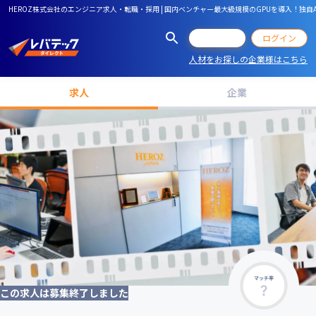
HEROZ株式会社のエンジニア求人・転職・採用 | 国内ベンチャー最大級規模のGPUを導入！独自
会員登録
ログイン
人材をお探しの企業様はこちら
求人
企業
マッチ率
この求人は募集終了しました