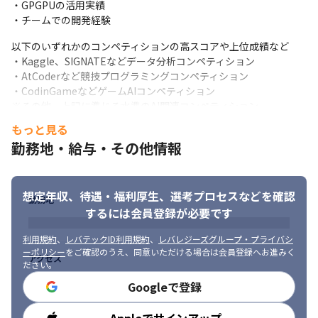
・GPGPUの活用実績

・チームでの開発経験
以下のいずれかのコンペティションの高スコアや上位成績など

・Kaggle、SIGNATEなどデータ分析コンペティション

・AtCoderなど競技プログラミングコンペティション

・CodinGameなどゲームAIコンペティション

※その他、上記に準じる水準のAI関連コンペティション
もっと見る
■ 求める人物像

勤務地・給与・その他情報
・当社の経営理念、ビジョン/ミッション/バリューに共感いただけ
人工知能関連の技術を活用したサービスの研究や開発を行いま
る方

す。
・技術力を追求し、顧客や世の中に満足や驚きを与えられるよう
な高い成果を実現できる方

想定年収、待遇・福利厚生、
選考プロセスなどを確認
勤務地
・目的達成のために、顧客や同僚に対して適切なコミュニケーシ
するには会員登録が必要です
ョンや発表、報告を行える方

・粘り強くまでやり遂げることができる方

利用規約
、
レバテックID利用規約
、
レバレジーズグループ・プライバシ
・好奇心旺盛で技術情報などの収集や研鑽を常に行っている方

ーポリシー
をご確認のうえ、同意いただける場合は会員登録へお進みく
アクセス
ださい。
・とにかくプログラミング、データ解析が好きな方

・博士号をお持ちの方

Googleで登録
・博士課程で研究中の方

・企業の研究所で研究の方
勤務時間