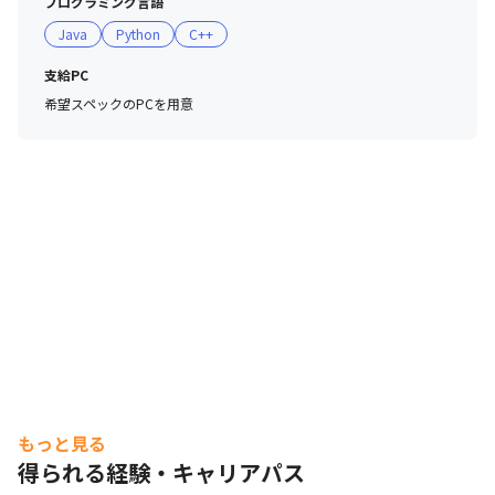
プログラミング言語
・小さい会社なので、自立したスタイルで業務が進められ
Java
Python
C++
ると思います。人数が少ないことによる大変さもあります
が、充実感を得られる環境だと思います（ビジネス職）

支給PC
・課題解決の方法をエンジニアの裁量で決めて試すことが
希望スペックのPCを用意
できます。計算リソースが豊富なため手法の選択肢が計算
リソースで制限されません（エンジニア職）

・AIの社会実装自体が不確かな道のりで、迷うことも多い
ですが、業界の実業務を楽にしてくれる可能性を信じて、
日々取り組んでいます（ビジネス職）

・「AI企業として」という観点ですと、AIの情報が日々流
れ、日進月歩でテクノロジーの進化が進んでおり、AIに真
正面からぶつかることで得られる面白さ（反面苦しさも）
を最大化できるのは今だと思います。そういう意味では非
常に面白い社会人生活を送れるのではないかと感じます。
「他社のAI企業と比較して」という観点ですと、金融・建
設・エンタメを重点領域としつつ、産業横断的なPJにも携
われるAIの企業は、そう多くないのではと思います。私自
もっと見る
身がHEROZを選んだキッカケも、金融以外の建設とエン
得られる経験・キャリアパス
タメ領域で事業企画やコンサルティングの経験があったた