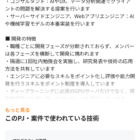
・コンサルタント：AIやDX、データ分析関連でクライア
ントの問題を解決する提案を行います

・サーバーサイドエンジニア、Webアプリエンジニア：AI
や機械学習モデルの本番実装を行います

■ 開発の特徴

・職種ごとに開発フェーズが分断されておらず、メンバー
は各フェーズを横断して開発に携われます

・隔週に1回社内勉強会を実施し、研究発表や技術の応用
方法を共有しています

・エンジニアに必要なスキルをポイント化し評価や能力開
発を行うスキルをポイント制度を導入しています

・ディープラーニングに必須のGPUサーバだけでなく、探
索問題等の計算に用いるCPUサーバも充実しています

・AIベンチャーでは国内最大級規模のGPUを導入していま
もっと見る
す

このPJ・案件で使われている技術
■ 現場・社員の雰囲気

＜社内アンケート（HEROZで働く魅力について）＞
