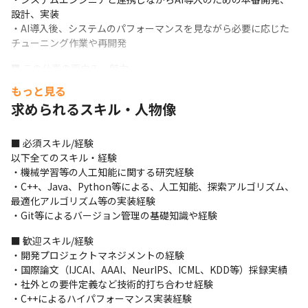
設計、実装

・AI導入後、システムのパフォーマンスを見ながら必要に応じた
チューニング作業や再開発
■ この仕事の面白み、魅力

・トップクラスの開発力、企画力、スピード力があるメンバーと
もっと見る
協働し、次々と新産業を作る醍醐味が味わえます

求められるスキル・人物像
・知的探求心と情熱を持って技術を追求し、新たな価値創造に取
り組み続ける事ができます

・独自AI『HEROZ Kishin』を軸にディープラーニング（深層学
■ 必須スキル/経験

習）等の機械学習の研究開発に取り組めます
以下全てのスキル・経験

・機械学習等の人工知能に関する研究経験

・C++、Java、Python等による、人工知能、探索アルゴリズム、
最適化アルゴリズム等の実装経験

・Git等によるバージョン管理の基礎知識や経験
■ 歓迎スキル/経験

・開発プロジェクトマネジメントの経験

・国際論文（IJCAI、AAAI、NeurIPS、ICML、KDD等）採録実績

・社外との要件定義など技術的打ち合わせ経験

・C++によるハイパフォーマンス実装経験
