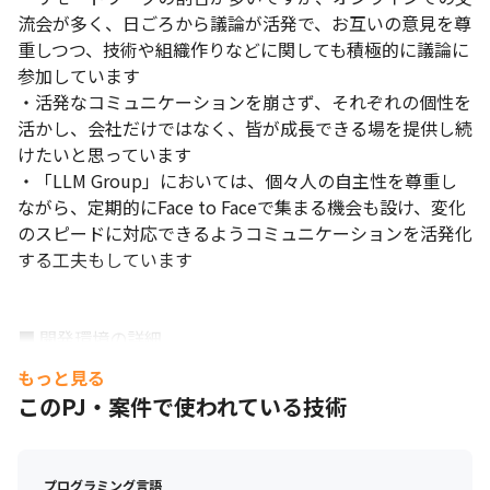
流会が多く、日ごろから議論が活発で、お互いの意見を尊
重しつつ、技術や組織作りなどに関しても積極的に議論に
参加しています

・活発なコミュニケーションを崩さず、それぞれの個性を
活かし、会社だけではなく、皆が成長できる場を提供し続
けたいと思っています

・「LLM Group」においては、個々人の自主性を尊重し
ながら、定期的にFace to Faceで集まる機会も設け、変化
のスピードに対応できるようコミュニケーションを活発化
する工夫もしています

■ 開発環境の詳細

・インフラ：計算機（GPUサーバ、CPUサーバ）、Azure

もっと見る
・仮想環境：Docker

このPJ・案件で使われている技術
・開発言語：TypeScript

・ライブラリ：React、Mantine UI、

・フレームワーク：Tailwind CSS、Django（バックエン
プログラミング言語