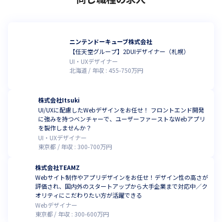
ニンテンドーキューブ株式会社
【任天堂グループ】2DUIデザイナー（札幌）
UI・UXデザイナー
北海道
年収 :
455
-
750
万円
株式会社Itsuki
UI/UXに配慮したWebデザインをお任せ！ フロントエンド開発
に強みを持つベンチャーで、ユーザーファーストなWebアプリ
を製作しませんか？
UI・UXデザイナー
東京都
年収 :
300
-
700
万円
株式会社TEAMZ
Webサイト制作やアプリデザインをお任せ！デザイン性の高さが
評価され、国内外のスタートアップから大手企業まで対応中／ク
オリティにこだわりたい方が活躍できる
Webデザイナー
東京都
年収 :
300
-
600
万円