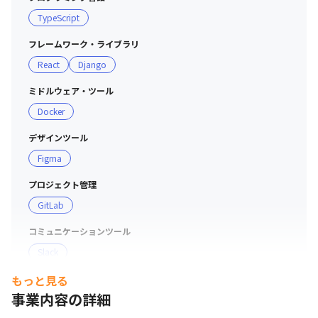
ド）

TypeScript
・その他：Google Workspace、GitLab、Slack、Figma

フレームワーク・ライブラリ
■ 現場・社員の雰囲気

React
Django
＜社内アンケート（HEROZで働く魅力について）＞

・小さい会社なので、自立したスタイルで業務が進められ
ミドルウェア・ツール
ると思います。人数が少ないことによる大変さもあります
Docker
が、充実感を得られる環境だと思います（ビジネス職）

・課題解決の方法をエンジニアの裁量で決めて試すことが
デザインツール
できます。計算リソースが豊富なため手法の選択肢が計算
Figma
リソースで制限されません（エンジニア職）

プロジェクト管理
・AIの社会実装自体が不確かな道のりで、迷うことも多い
GitLab
ですが、業界の実業務を楽にしてくれる可能性を信じて、
日々取り組んでいます（ビジネス職）

コミュニケーションツール
・「AI企業として」という観点ですと、AIの情報が日々流
Slack
れ、日進月歩でテクノロジーの進化が進んでおり、AIに真
正面からぶつかることで得られる面白さ（反面苦しさも）
もっと見る
支給PC
を最大化できるのは今だと思います。そういう意味では非
事業内容の詳細
希望スペックのPCを用意
常に面白い社会人生活を送れるのではないかと感じます。