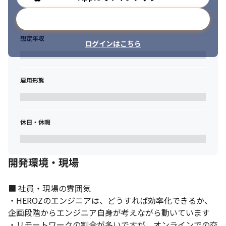
メールアドレスで登録
想定年収
ログインはこちら
雇用形態
休日・休暇
開発環境・現場
エンジニアリソースを武器にしたビジネス・事業創造に挑戦でき
■ 社員・現場の雰囲気

ます。
・HEROZのエンジニアは、どうすれば効率化できるか、
企画段階からエンジニア自身が考えながら動いています

・リモートワークの割合が多いですが、オンラインでの交