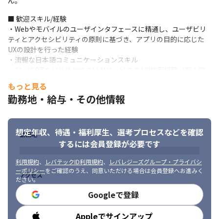
ん。
■ 歓迎スキル/経験

・Webやモバイルのユーザインタフェースに精通し、ユーザビリ
ティとアクセシビリティの原則に基づき、アプリの目的に応じた
UXの設計を行った経験

・流暢な日本語コミュニケーションスキル

・ChatGPTをはじめとするLLMサービスのAPI使用経験（個人開
発含む）

もっと見る
・InVisionやMarvelなどのプロトタイピングツールの使用経験
勤務地・給与・その他情報
■ 求める人物像

・新しいこと、未知の事象を貪欲に学ぶことができる方

・失敗を恐れずチャレンジすることができる方

想定年収、待遇・福利厚生、
選考プロセスなどを確認
勤務地
・失敗から学び、クイックに次に活かそうとする方

するには会員登録が必要です
・積極的にユーザーと対話し、インサイトを抽出しようとする行
動力がある方

利用規約
、
レバテックID利用規約
、
レバレジーズグループ・プライバシ
・LLMをはじめとする最新AI技術に対する強い好奇心がある方
ーポリシー
をご確認のうえ、同意いただける場合は会員登録へお進みく
それぞれの強みを活かした業務をお任せします。
アクセス
ださい。
当社の経営理念・ビジョン/ミッション/バリューに共感いただける
Googleで登録
方はぜひご応募ください。

https://heroz.co.jp/company/philosophy/
Appleでサインアップ
勤務時間