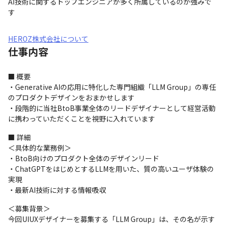
AI技術に関するトップエンジニアが多く所属しているのが強みで
す
HEROZ株式会社について
仕事内容
■ 概要

・Generative AIの応用に特化した専門組織「LLM Group」の専任
のプロダクトデザインをおまかせします

・段階的に当社BtoB事業全体のリードデザイナーとして経営活動
に携わっていただくことを視野に入れています
■ 詳細

＜具体的な業務例＞

・BtoB向けのプロダクト全体のデザインリード

・ChatGPTをはじめとするLLMを用いた、質の高いユーザ体験の
実現

・最新AI技術に対する情報吸収
＜募集背景＞

今回UIUXデザイナーを募集する「LLM Group」は、その名が示す