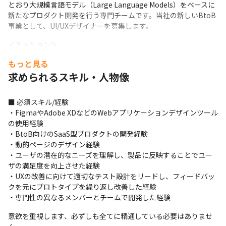
とおり大規模言語モデル（Large Language Models）をベースに
新たなプロダクト開発を行う専門チームです。当社の新しいBtoB
事業として、UI/UXデザイナーを募集します。
＜ミッション＞

昨今、Stable DiffusionやChatGPTなどの生成AI技術は目覚まし
もっと見る
い進化を遂げ、海外のIT企業を中心にビジネスアイデアが実現さ
求められるスキル・人物像
れています。しかしながら、技術革新の速さもさることながら、
ユーザ側もこうした新しい技術をどのように業務に適用すべきか
手探りの状態が続いています。国内の多くのエンタープライズ企
■ 必須スキル/経験

業における生成AI技術の活用は限定的な状況です。
・FigmaやAdobe XDなどのWebアプリケーションデザインツール
の使用経験

HEROZはAI企業として常に新たな技術を習得、研鑽し、また粘り
・BtoB向けのSaaS型プロダクトの開発経験

強くお客様のビジネスに向き合い、新たな価値創造にこだわって
・動的ページのデザイン経験

いる会社です。『将棋ウォーズ』のゲームアプリ開発を皮切り
・ユーザの潜在的なニーズを理解し、製品に反映することでユー
に、ゲームやエンターテインメント、金融、建設といったBtoB領
ザの満足度を向上させた経験

域において、国内の主要産業をターゲットにAI実装プロジェクト
・UXの改善に向けて適切なテスト設計をリードし、フィードバッ
を成功に導くことがミッションです。
クを元にプロトタイプを繰り返し改善した経験

・専門性の異なるメンバーとチームで開発した経験
意欲を重視します、必ずしも全てに精通している必要はありませ