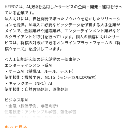
「他社のAI企業と比較して」という観点ですと、金融・建
HEROZは、AI技術を活用したサービスの企画・開発・運用を行っ
設・エンタメを重点領域としつつ、産業横断的なPJにも携
ている企業です。

われるAIの企業は、そう多くないのではと思います。私自
法人向けには、自社開発で培ったノウハウを活かしたソリューシ
身がHEROZを選んだキッカケも、金融以外の建設とエン
ョンを提供。AI導入に必要なビックデータを保有する大手企業が
タメ領域で事業企画やコンサルティングの経験があったた
メインで、金融業界や建設業界、エンターテインメント業界など
のクライアントと取引を行っています。個人の顧客に向けたサー
めです。 「純粋な1企業として」という観点ですと、会社
ビスは、将棋の対戦ができるオンラインプラットフォームの『将
メンバー間での繋がりに特徴があるように思います。懇親
棋ウォーズ』を提供しています。
するときは思いっきり打ち解けあいつつ、仕事モードの時
は結構ピリッとする雰囲気になることも多いので、オンオ
＜人工知能研究部の研究活動の一部事例＞

フをしっかり分け、仲良しごっこではなくお互いを高めあ
エンターテインメント系AI

・ゲームAI（将棋AI、ルール、テスト）

える存在を築けると思います。（ビジネス職）

使用技術：機械学習、MCTS（モンテカルロ木探索）

・比較的小さい組織で大きいことをやろうとしている。自
・キャラクター（NPC）AI

分の能力次第でかなり自由に役割を担えるます（エンジニ
使用技術：自然言語処理、画像処理
ア職）

・マネジャー以上は特に個々人が個性的で優秀。技術的な
ビジネス系AI

・金融（株価予測、与信判断）

知見をエンジニア以外も多かれ少なかれ持っている

使用技術：アンサンブル学習、強化学習

・優れたエンジニアの技術力を背景に、お客様に価値遡及
・医療、人材、製造、物流など

をしていくことに魅力を感じます。競合が多い中、競争力
使用技術：深層学習（ディープラーニング）、アンサンブル学
をもてる源泉（技術者）がしっかりと社内にあること、ま
もっと見る