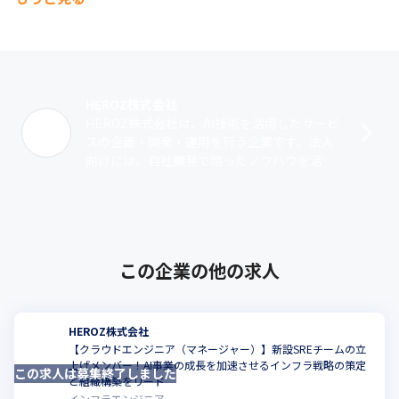
習、画像処理、GAN
たそれを維持する経営陣の努力がすばらしいことだと思い
ます。（セールス職）
HEROZ株式会社
HEROZ株式会社は、AI技術を活用したサービ
スの企画・開発・運用を行う企業です。法人
向けには、自社開発で培ったノウハウを活か
したソリューションを提供。クライアント
は、AI導入に必要なビックデータを保･･･
この企業の他の求人
HEROZ株式会社
【クラウドエンジニア（マネージャー）】新設SREチームの立
上げメンバー！AI事業の成長を加速させるインフラ戦略の策定
この求人は募集終了しました
こ
と組織構築をリード
インフラエンジニア