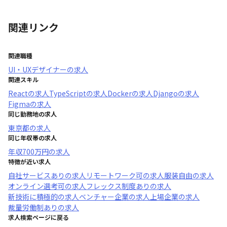
関連リンク
関連職種
UI・UXデザイナー
の求人
関連スキル
React
の求人
TypeScript
の求人
Docker
の求人
Django
の求人
Figma
の求人
同じ勤務地の求人
東京都
の求人
同じ年収帯の求人
年収
700万円
の求人
特徴が近い求人
自社サービスあり
の求人
リモートワーク可
の求人
服装自由
の求人
オンライン選考可
の求人
フレックス制度あり
の求人
新技術に積極的
の求人
ベンチャー企業
の求人
上場企業
の求人
裁量労働制あり
の求人
求人検索ページに戻る