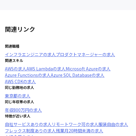
関連リンク
関連職種
インフラエンジニア
の求人
プロダクトマネージャー
の求人
関連スキル
AWS
の求人
AWS Lambda
の求人
Microsoft Azure
の求人
Azure Functions
の求人
Azure SQL Database
の求人
AWS CDK
の求人
同じ勤務地の求人
東京都
の求人
同じ年収帯の求人
年収
800万円
の求人
特徴が近い求人
自社サービスあり
の求人
リモートワーク可
の求人
服装自由
の求人
フレックス制度あり
の求人
残業月20時間未満
の求人