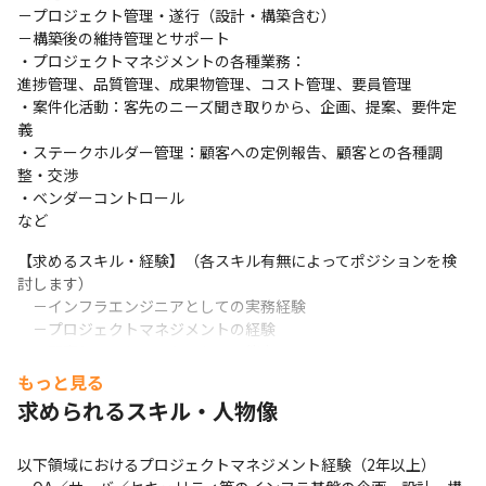
－プロジェクト管理・遂行（設計・構築含む）

－構築後の維持管理とサポート

・プロジェクトマネジメントの各種業務：

進捗管理、品質管理、成果物管理、コスト管理、要員管理

・案件化活動：客先のニーズ聞き取りから、企画、提案、要件定
義

・ステークホルダー管理：顧客への定例報告、顧客との各種調
整・交渉

・ベンダーコントロール

など
【求めるスキル・経験】（各スキル有無によってポジションを検
討します）

　－インフラエンジニアとしての実務経験

　－プロジェクトマネジメントの経験

　－顧客とのコミュニケーション能力

　－チームでの協働経験

もっと見る
　－あると良いスキル

求められるスキル・人物像
　　・サーバ、ミドルウェア、OA、セキュリティ等の基盤技術知
識

以下領域におけるプロジェクトマネジメント経験（2年以上）

　　・オンプレミス／クラウド（Azure、AWS、各種IaaS／PaaS