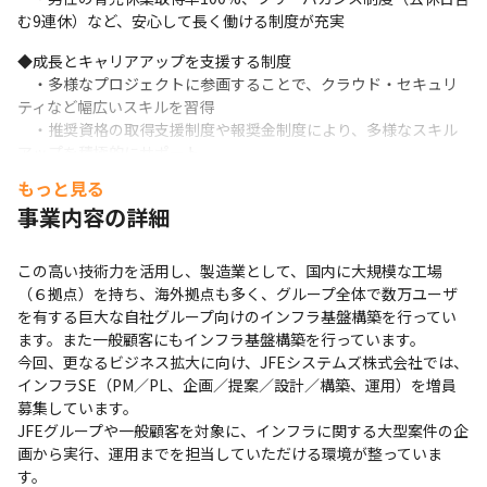
む9連休）など、安心して長く働ける制度が充実
◆成長とキャリアアップを支援する制度

　・多様なプロジェクトに参画することで、クラウド・セキュリ
ティなど幅広いスキルを習得

　・推奨資格の取得支援制度や報奨金制度により、多様なスキル
アップを積極的にサポート
もっと見る
◆ チームで成し遂げる達成感

事業内容の詳細
　・経験豊富なメンバーと協力しながら、チームで課題を乗り越
える文化

　・オープンなコミュニケーションと相互支援により、安心して
この高い技術力を活用し、製造業として、国内に大規模な工場
挑戦できる職場環境
（６拠点）を持ち、海外拠点も多く、グループ全体で数万ユーザ
を有する巨大な自社グループ向けのインフラ基盤構築を行ってい
◆ 事業拡大フェーズならではの刺激的な環境

ます。また一般顧客にもインフラ基盤構築を行っています。

　・インフラ基盤案件の増加に伴い、事業拡大を進行中

今回、更なるビジネス拡大に向け、JFEシステムズ株式会社では、
　・新しい仲間とともに、会社の成長を牽引するやりがいと面白
インフラSE（PM／PL、企画／提案／設計／構築、運用）を増員
さを実感

募集しています。

　・自らの成長が、組織の成長に直結するダイナミズムを体感
JFEグループや一般顧客を対象に、インフラに関する大型案件の企
画から実行、運用までを担当していただける環境が整っていま
【キャリアパス】（いろいろなキャリアパスがあります）

す。

◆入社後の役割（スキル・経験に応じてアサイン）
