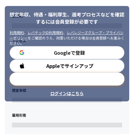
想定年収、待遇・福利厚生、
選考プロセスなどを確認
勤務地
するには会員登録が必要です
利用規約
、
レバテックID利用規約
、
レバレジーズグループ・プライバシ
ーポリシー
をご確認のうえ、同意いただける場合は会員登録へお進みく
アクセス
ださい。
Googleで登録
Appleでサインアップ
勤務時間
メールアドレスで登録
想定年収
ログインはこちら
雇用形態