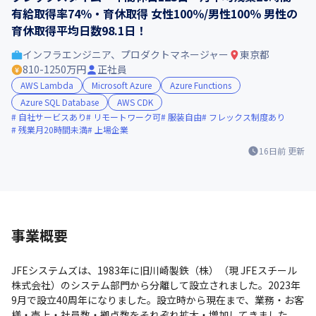
有給取得率74％・育休取得 女性100％/男性100％ 男性の
育休取得平均日数98.1日！
インフラエンジニア、プロダクトマネージャー
東京都
810-1250万円
正社員
AWS Lambda
Microsoft Azure
Azure Functions
Azure SQL Database
AWS CDK
自社サービスあり
リモートワーク可
服装自由
フレックス制度あり
残業月20時間未満
上場企業
16日前
更新
事業概要
JFEシステムズは、1983年に旧川崎製鉄（株）（現 JFEスチール
株式会社）のシステム部門から分離して設立されました。2023年
9月で設立40周年になりました。設立時から現在まで、業務・お客
様・売上・社員数・拠点数をそれぞれ拡大・増加してきました。
