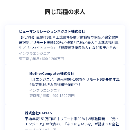
男女比率：男:女＝3:1
同じ職種の求人
【上司はこんな人】

25年の経験を持つインフラエンジニアのリーダーとして、各種イ
ンフラ基盤の企画・提案・構築・運用経験を経て、PMとして数億
ヒューマンリレーションネクスト株式会社
円規模の案件を成功に導いています。

【PL/PM】直請け9割×上流案件多数／前職給与保証／完全案件
現在は、部門管理者としてチームを牽引し、組織の成長と安定運
選択制／リモート実績100%／残業月7.9h／最大手水準の福利厚
用に貢献しています。

生／「ホワイトマーク」「健康経営優良法人」など省庁からの認
明るく朗らかで前向きな上司です。3人の子どもを育てながら、家
定多数
インフラエンジニア
事も分担し、仕事と家庭をバランスよく両立。休日は全国の温泉
東京都
年収 :
600
-
1200
万円
や神社、美味しいものを求めて出かけて、リフレッシュを大切に
しています。仕事以外でも勉強会や交流にも積極的です。
MotherComputer株式会社
【ITエンジニア】還元率80~100%×リモート9割◆前年21
【入社後の研修体制】

4％で売上UP＆自社開発強化中！
・成長を支援する、資格取得手当あり！

インフラエンジニア
・手厚いOJT
東京都
年収 :
400
-
1500
万円
【働き方】

　－社員の平均勤続年数は19.6年（2023年）、長く働ける環境が
株式会社HAPIAS
整っています。

平均年収151万円UP｜リモート率80%｜AI駆動開発｜「元・
　－残業時間は全社平均約17時間、部門平均は約26時間です。仕
エンジニア」の代表の、「あったらいいな」が詰まった会社
事のピーク時は残業が増えることがありますが、一時的なものと
サーバーエンジニア