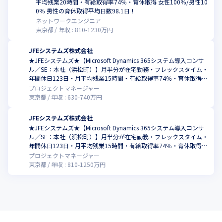
平均残業20時間・有給取得率74％・育休取得 女性100％/男性10
・月平均残業20時間

0％ 男性の育休取得平均日数98.1日！
・新規事業やサービス開発、次世代システム基盤構想などの先進
・年間休日123日

ネットワークエンジニア
的な業務にも挑戦可能

・有給取得率74%

東京都
年収 :
810
-
1230
万円
・上位職では、企画・コンサルティングなどの上流工程を通じ
・育休取得者 女性100％、男性100% 男性の育休取得平均日数
て、エンジニアとしてのスキルを飛躍的に向上

98.1日！
JFEシステムズ株式会社
・キャリア支援として、キャリアパスに応じた社内研修を受講可
★JFEシステムズ★【Microsoft Dynamics 365システム導入コンサ
【このポジションの魅力】

能

ル／SE：本社（浜松町）】月半分が在宅勤務・フレックスタイム・
・クラウドネットワークの専門性が高まります

　スキルアップを支援する報奨金制度や各種手当あり
年間休日123日・月平均残業15時間・有給取得率74％・育休取得
女性100％/男性100％ 男性の育休取得平均日数98.1日！
・ネットワーク案件（セキュリティ対策、IT運用含む）のサービ
プロジェクトマネージャー
東京都
年収 :
630
-
740
万円
ス企画からたずさわることができます

・上級エンジニア向けに共通スキル（ヒューマン/コンセプチャル
JFEシステムズ株式会社
スキル）も習得できます

★JFEシステムズ★【Microsoft Dynamics 365システム導入コンサ
・リモートワーク月40%程度（平均 週２日程度）

ル／SE：本社（浜松町）】月半分が在宅勤務・フレックスタイム・
・残業 月平均20時間
年間休日123日・月平均残業15時間・有給取得率74％・育休取得
女性100％/男性100％ 男性の育休取得平均日数98.1日！
プロジェクトマネージャー
【配属先情報】

東京都
年収 :
810
-
1250
万円
配属先：基盤事業本部　基盤エンジニアリング部

ITインフラ資格を持つエンジニアが多数在籍しています。（IPA情
報処理技術者からベンダ資格まで多種多様）

社員：40名（PM：10名、PL：15名）

平均年齢：34.1歳

残業：平均20時間程度
