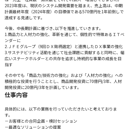
2023年度は、現状のシステム開発需要を踏まえ、売上高は、中期
計画最終年度（2024年度）の目標値である570億円を1年前倒しで
達成する見通しです。
今後、中長期計画に基づき､以下を推進していきます。

1.商品力と人材力の強化、革新を通じて、個性的で特徴あるＩＴベ
ンダーに

2.ＪＦＥグループ（9回ＤＸ銘柄選定）と連携したＤＸ事業の強化

3.サステナビリティ活動を通じて社会課題に貢献すると同時に、幅
広いステークホルダーとの共存を追求し持続的な事業の成長を目
指す
その中でも「商品力/技術力の強化」および「人材力の強化」への
積極的な投資を行うこととし、商品開発投資に70億円/3年、人材
開発投資に20億円/3年を計画しています。
仕事内容
具体的には、以下の業務を行っていただきたいと考えておりま
す。

－お客様との合同企画・検討セッション

－最適なソリューションの提案
