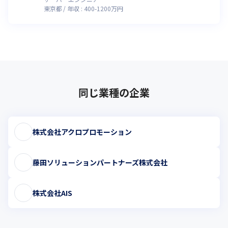
なっています。

東京都
年収 :
400
-
1200
万円
　－心身リフレッシュ・充電・健康増進などを積極的に推進する
ことを目的に、年度中に1回、年次有給休暇を利用し、連続9日
（公休日を含む）の長期休暇を取得することが可能です（フリー
バカンス制度）。

　－育児休業/休暇の取得率（2023年度）は、女性社員は100％を
維持、男性社員は100％を達成しています。

　－時間短縮勤務を活用し、介護・育児と仕事を両立している社
同じ業種の企業
員を応援しています（多数います）。

　－リモートワークは、平均週2～3日程度実施しています。
株式会社アクロプロモーション
藤田ソリューションパートナーズ株式会社
株式会社AIS