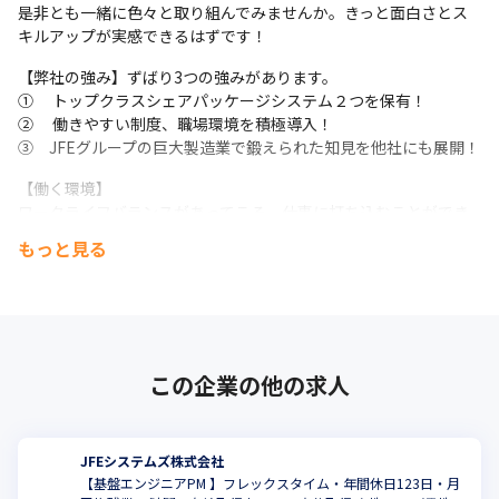
是非とも一緒に色々と取り組んでみませんか。きっと面白さとス
　・中～小規模プロジェクトのPM/PL/推進メンバー

キルアップが実感できるはずです！
　・大規模プロジェクトの推進メンバー

　・既存インフラ基盤の運用メンバー

【弊社の強み】ずばり3つの強みがあります。

　　⇒実務を通じて、

① 　トップクラスシェアパッケージシステム２つを保有！

　　　プロジェクトマネジメントやインフラ運用の基礎を習得
②　 働きやすい制度、職場環境を積極導入！

③　JFEグループの巨大製造業で鍛えられた知見を他社にも展開！
◆数年後の役割

　・大～小規模プロジェクトのPM/PL

【働く環境】

　・既存インフラ基盤の運用リーダー

ワークライフバランスがあってこそ、仕事に打ち込むことができ
　　⇒顧客との折衝や要件定義など、上流工程にも積極的に関与

ると考えています。そこで、

　　　安定運用と改善提案を通じて、顧客満足度向上に貢献
もっと見る
・原則連続9日間以上(土日含む)の長期休暇（フリーバカンス制
度）

◆最終的役割

・自分や家族の記念日のためのアニバーサリー休暇

　・組織マネージャー、ITコンサルタント

・就業時間：9:00～17:30（昼休憩：12:00～13:00）

　・大規模プロジェクトのPM

・在宅勤務制度あり。

　　⇒大規模プロジェクトのPMとして複数チームを統括

※ただし、今回求人のJFEスチール工場NW担当は出社勤務。都合
　　　顧客のビジネス課題を理解し、ITインフラの企画・提案を
この企業の他の求人
により在宅勤務可。

主導

・年休の年間取得計画作成

　　　最新技術の導入検討を顧客と共に推進

など制度として整備しています。

　　　組織マネージャーとして戦略立案・実行

JFEシステムズ株式会社
また、制度だけでなく、活発に制度活用もされており、健康経営
　　　社内外のステークホルダーと連携し、大規模案件を推進

【基盤エンジニアPM 】フレックスタイム・年間休日123日・月
優良法人に認定されています。他にも以下の通りです。

　　　技術とビジネスの両面から会社の成長に貢献