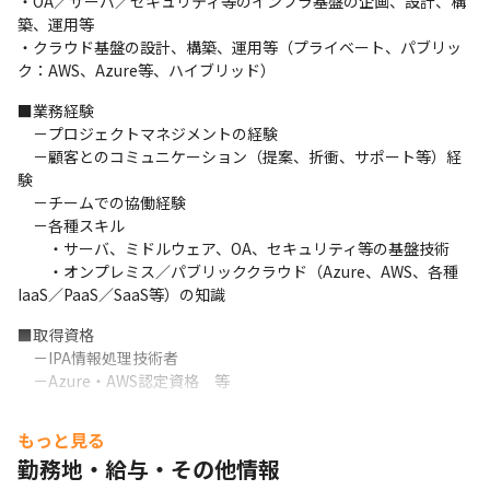
・OA／サーバ／セキュリティ等のインフラ基盤の企画、設計、構
／SaaS等）の知識
築、運用等

・クラウド基盤の設計、構築、運用等（プライベート、パブリッ
ク：AWS、Azure等、ハイブリッド）
■業務経験

　－プロジェクトマネジメントの経験

　－顧客とのコミュニケーション（提案、折衝、サポート等）経
験

　－チームでの協働経験

　－各種スキル

　　・サーバ、ミドルウェア、OA、セキュリティ等の基盤技術

　　・オンプレミス／パブリッククラウド（Azure、AWS、各種
IaaS／PaaS／SaaS等）の知識
■取得資格

　－IPA情報処理技術者

　－Azure・AWS認定資格　等
もっと見る
勤務地・給与・その他情報