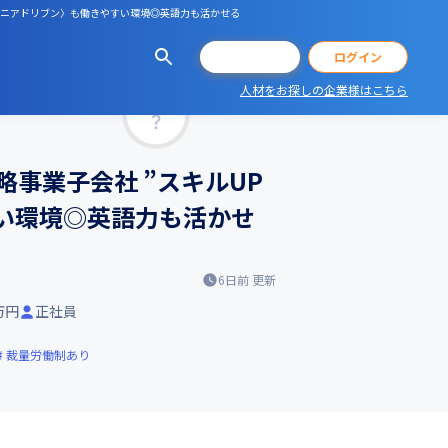
ンジニアドリブン〉も働きやすい環境◎英語力も活かせる
会員登録
ログイン
人材をお探しの企業様はこちら
マッチ率
事業子会社 ”スキルUP
い環境◎英語力も活かせ
6日前
更新
0万円
正社員
裁量労働制あり