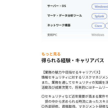
サーバー・OS
WindowsS
マーケ・データ分析ツール
Splunk
ネットワーク機器
Cisco
支給PC
Windows
もっと見る
得られる経験・キャリアパス
【業務の魅力や目指せるキャリアパス】

情報セキュリティに対するリスクマネジメン
また、業務を通してセキュリティの知識を深
活動及び成果次第で、将来的にはチームリ
◎セキュリティなど近年需要が高まる案件や
　世の中から求められる時流にあったスキル
◎外部研修、資格取得、マネジメント研修