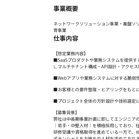
事業概要
ネットワークソリューション事業・基盤ソリ
育事業
仕事内容
【想定業務内容】

■SaaSプロダクトや業務システムを提供す
∟マルチテナント構成・API設計・アクセ
■Webアプリや業務システムに対する脆弱
■お客様との要件整理・ヒアリングをもと
■プロジェクト全体の方針設計や技術選定
【募集背景】

弊社は中長期事業計画に即してエンジニアの
￤若手・中堅人材￤を積極採用しており、社
研修受講や資格取得を進めている一方で、ゆ
ポテンシャルをお持ちの人材を求めており