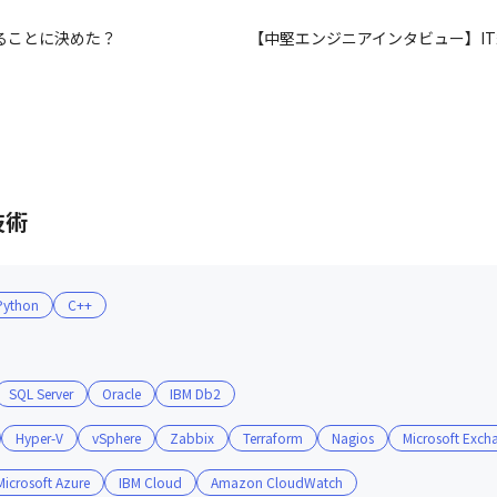
ることに決めた？
【中堅エンジニアインタビュー】IT
技術
Python
C++
SQL Server
Oracle
IBM Db2
Hyper-V
vSphere
Zabbix
Terraform
Nagios
Microsoft Exch
Microsoft Azure
IBM Cloud
Amazon CloudWatch