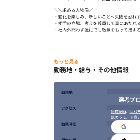
＼＼求める人物像／／

・変化を楽しみ、新しいことへ失敗を恐れず
・相手の立場、考えを尊重して事にあたれる
・社内外問わず誰にでも敬意をもって接す
もっと見る
勤務地・給与・その他情報
勤務地
選考プ
アクセス
利用規約
、
レバテ
認のうえ、同意
勤務時間
想定年収