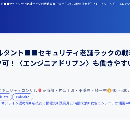
ント■■セキュリティ老舗ラックの戦略事業子会社 ”スキルUP支援充実” リモートワーク可！〈エ
タント■■セキュリティ老舗ラックの戦略
ーク可！〈エンジニアドリブン〉も働きやす
セキュリティコンサル
東京都・神奈川県・千葉県・埼玉県
400-60
tiGate
PaloAlto
オンライン選考可
新技術に積極的
残業月20時間未満
女性エンジニアが活躍中