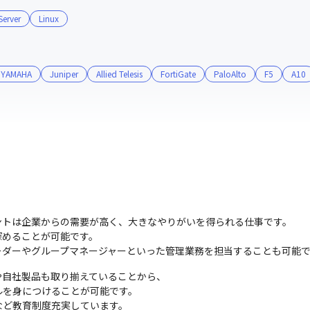
erver
Linux
YAMAHA
Juniper
Allied Telesis
FortiGate
PaloAlto
F5
A10
トは企業からの需要が高く、大きなやりがいを得られる仕事です。

めることが可能です。

ーダーやグループマネージャーといった管理業務を担当することも可能
自社製品も取り揃えていることから、

を身につけることが可能です。

など教育制度充実しています。