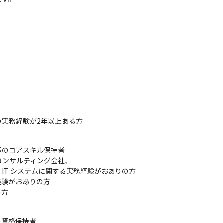
の実務経験が2年以上ある方
のコアスキル保持者

コンサルティング会社、

IT システムに関する実務経験がおありの方

験がおありの方

の方
等の資格保持者