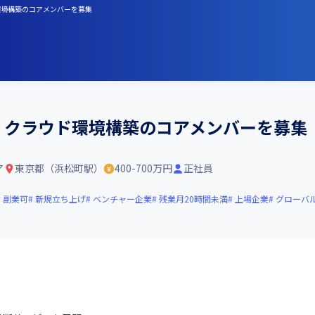
ド環境構築のコアメンバーを募集
ス】クラウド環境構築のコアメンバーを募集
ア
東京都（浜松町駅）
400-700万円
正社員
副業可
新規立ち上げ
ベンチャー企業
残業月20時間未満
上場企業
グローバ