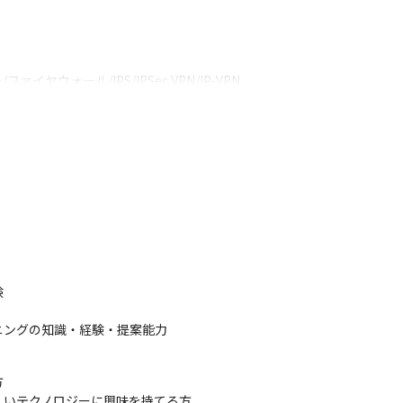
ヤウォール/IPS/IPSec VPN/IP-VPN

ストレージ

om/MRTG
システムの構築や運用の経験をできます

ることができます

バーとして能動的に推進いただくことが可能です


ニングの知識・経験・提案能力


いテクノロジーに興味を持てる方
