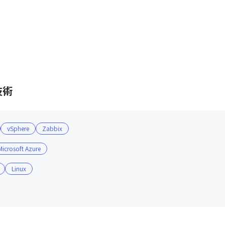
技術
vSphere
Zabbix
Microsoft Azure
Linux