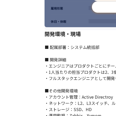
雇用形態
休日・休暇
開発環境・現場
■ 配属部署：システム統括部

■ 開発詳細

・エンジニアはプロダクトごとにチー
・1人当たりの担当プロダクトは2、3個
・フルスタックエンジニアとして開発を
■その他開発環境

・アカウント管理：Active Directroy​

・ネットワーク：L2、L3スイッチ、ルータ
・ストレージ：SSD、HD ​

・運用監視：Zabbix、Xymom