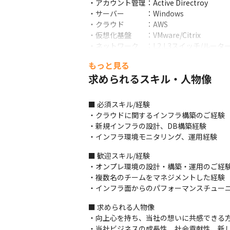
・アカウント管理：Active Directroy

・サーバー　　　：Windows

・クラウド　　　：AWS

・仮想化基盤　　：VMware/Citrix

・ネットワーク　：L2,L3スイッチ/ルーター/ファイ
・ストレージ　　：NAS/SAN/オブジェクト
もっと見る
・運用監視　　　：DataDog/Zabbix/Xym
求められるスキル・人物像
■ この仕事の面白み、魅力

・最先端の技術や製品を取り扱い、大規模な
■ 必須スキル/経験

・医師の資格がなくても、医療業界に貢献す
・クラウドに関するインフラ構築のご経験

・立ち上げのフェーズですので、コアメン
・新規インフラの設計、DB構築経験

・インフラ環境モニタリング、運用経験
■ 歓迎スキル/経験

・オンプレ環境の設計・構築・運用のご経験
・複数名のチームをマネジメントした経験

・インフラ面からのパフォーマンスチュー
■ 求められる人物像

・向上心を持ち、当社の想いに共感できる方
・当社ビジネスの成長性、社会貢献性、新し