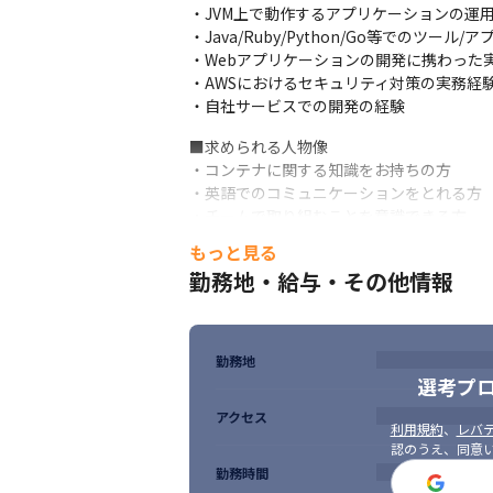
・JVM上で動作するアプリケーションの運用
・Java/Ruby/Python/Go等でのツール
・Webアプリケーションの開発に携わった実
・AWSにおけるセキュリティ対策の実務経験
・自社サービスでの開発の経験
■求められる人物像

・コンテナに関する知識をお持ちの方

・英語でのコミュニケーションをとれる方

・チームで取り組むことを意識できる方

・どんな仕事にも当事者意識を持って改善に
もっと見る
・受け身ではなく自律的に学習を進められる
勤務地・給与・その他情報
・自分で仕事が進められる方
勤務地
選考プ
アクセス
利用規約
、
レバテ
認のうえ、同意
勤務時間