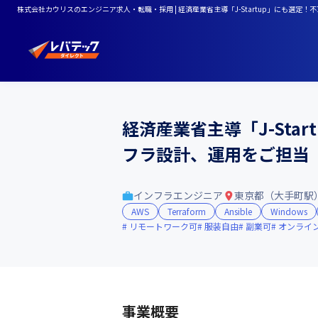
株式会社カウリスのエンジニア求人・転職・採用 | 経済産業省主導「J-Startup」にも選定！不
経済産業省主導「J-Star
フラ設計、運用をご担当
インフラエンジニア
東京都（大手町駅
AWS
Terraform
Ansible
Windows
リモートワーク可
服装自由
副業可
オンライ
事業概要