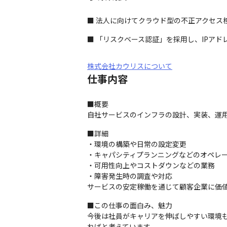
■ 法人に向けてクラウド型の不正アクセス検知
■ 「リスクベース認証」を採用し、IPア
株式会社カウリスについて
仕事内容
■概要

自社サービスのインフラの設計、実装、運
■詳細

・環境の構築や日常の設定変更

・キャパシティプランニングなどのオペレー
・可用性向上やコストダウンなどの業務

・障害発生時の調査や対応

サービスの安定稼働を通じて顧客企業に価
■この仕事の面白み、魅力

今後は社員がキャリアを伸ばしやすい環境
ればと考えています。