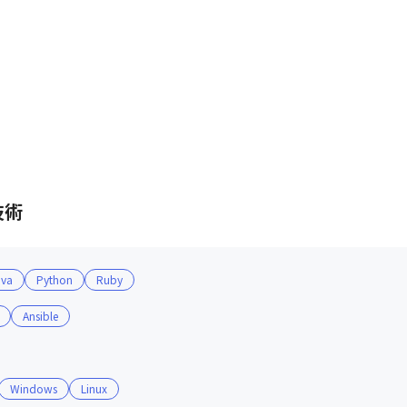
技術
ava
Python
Ruby
Ansible
Windows
Linux