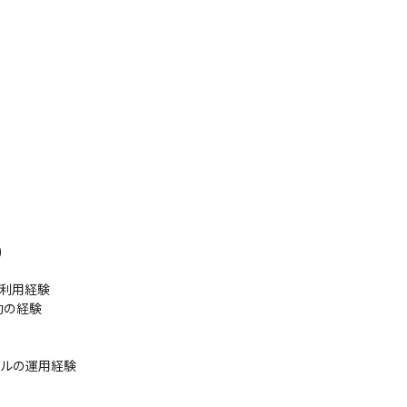


の利用経験

の経験

ツールの運用経験