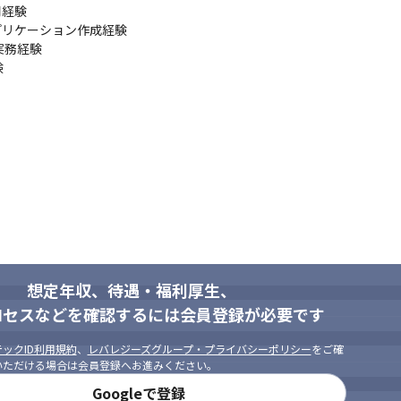
経験

/アプリケーション作成経験

務経験



取り組める方

方

想定年収、待遇・福利厚生、
ロセスなどを確認するには会員登録が必要です
ックID利用規約
、
レバレジーズグループ・プライバシーポリシー
をご確
いただける場合は会員登録へお進みください。
Googleで登録