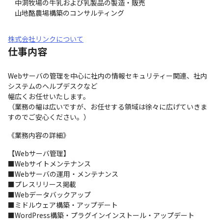
　中洞牧場の牛乳および乳製品の製造・販売

　山地酪農場構築のコンサルティング
株式会社リンクについて
仕事内容
Webサーバの管理を中心に社内の情報セキュリティー関連、社内
システムのヘルプデスクなど

幅広くお任せいたします。

（業務の幅は広いですが、お任せする領域は徐々に広げていきま
すのでご安心ください。）
《業務内容の詳細》
【Webサーバ管理】

■Webサイトメンテナンス

■Webサーバの運用・メンテナンス

■プレスリリース掲載

■Webデータバックアップ

■ミドルウェア構築・アップデート

■WordPress構築・プラグインインストール・アップデート
