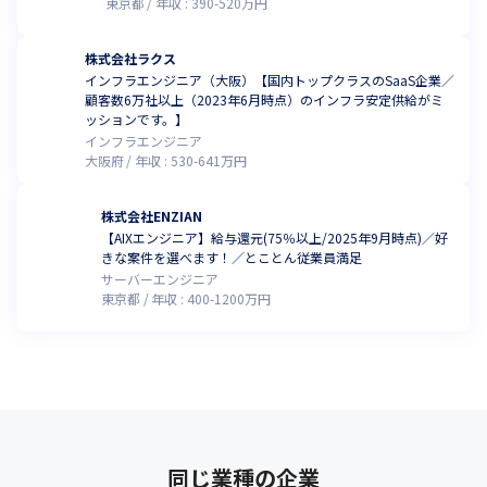
東京都
年収 :
390
-
520
万円
株式会社ラクス
インフラエンジニア（大阪）【国内トップクラスのSaaS企業／
顧客数6万社以上（2023年6月時点）のインフラ安定供給がミ
ッションです。】
インフラエンジニア
大阪府
年収 :
530
-
641
万円
株式会社ENZIAN
【AIXエンジニア】給与還元(75％以上/2025年9月時点)／好
きな案件を選べます！／とことん従業員満足
サーバーエンジニア
東京都
年収 :
400
-
1200
万円
同じ業種の企業