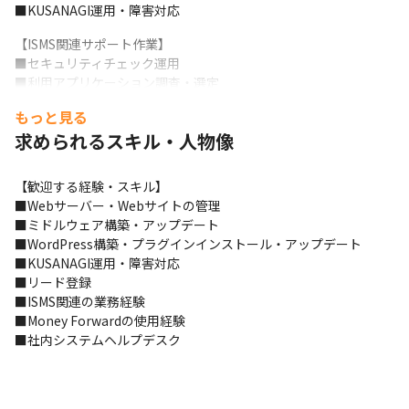
■KUSANAGI運用・障害対応
【ISMS関連サポート作業】

■セキュリティチェック運用

■利用アプリケーション調査・選定

■ISMS会議の議事録作成

もっと見る
■クラウド申請にあたっての調査・実際の申請

求められるスキル・人物像
■社内報

■年次の委託先管理
【歓迎する経験・スキル】

【その他作業】

■Webサーバー・Webサイトの管理

■Webアクセス集計（週次・月次）

■ミドルウェア構築・アップデート

■リード登録

■WordPress構築・プラグインインストール・アップデート

■イベント備品の手配・発送

■KUSANAGI運用・障害対応

■Webへのお知らせ掲載やメールフッター変更依頼

■リード登録

■請求書のMoney Forward申請

■ISMS関連の業務経験

■契約書のチェック

■Money Forwardの使用経験

■社内システムヘルプデスク

■社内システムヘルプデスク
■社員用名刺作成