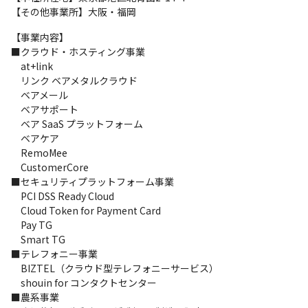
【その他事業所】大阪・福岡
【事業内容】

■クラウド・ホスティング事業

　at+link

　リンク ベアメタルクラウド

　ベアメール

　ベアサポート

　ベア SaaS プラットフォーム

　ベアケア

　RemoMee

　CustomerCore

■セキュリティプラットフォーム事業

　PCI DSS Ready Cloud

　Cloud Token for Payment Card

　Pay TG

　Smart TG

■テレフォニー事業

　BIZTEL（クラウド型テレフォニーサービス）

　shouin for コンタクトセンター

■農系事業
