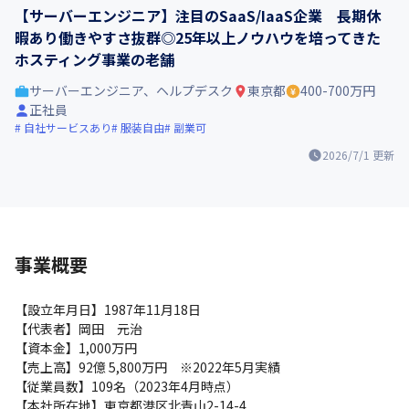
【サーバーエンジニア】注目のSaaS/IaaS企業 長期休
暇あり働きやすさ抜群◎25年以上ノウハウを培ってきた
ホスティング事業の老舗
サーバーエンジニア、ヘルプデスク
東京都
400-700万円
正社員
自社サービスあり
服装自由
副業可
2026/7/1
更新
事業概要
【設立年月日】1987年11月18日

【代表者】岡田　元治

【資本金】1,000万円

【売上高】92億 5,800万円　※2022年5月実績

【従業員数】109名（2023年4月時点）

【本社所在地】東京都港区北青山2-14-4
