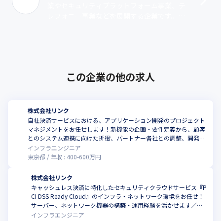
業やセキュリティプラットフォーム事業、テ
レフォニー事業などを展開する企業です。な
かでも、テレフォニー事業で展開しているク
ラウド型テレフォニーサービス『BIZTE･･･
この企業の他の求人
株式会社リンク
自社決済サービスにおける、アプリケーション開発のプロジェクト
マネジメントをお任せします！新機能の企画・要件定義から、顧客
とのシステム連携に向けた折衝、パートナー各社との調整、開発プ
ロセスの進行管理まで幅広く担うポジション／年間休日128日以上
インフラエンジニア
東京都
年収 :
400
-
600
万円
株式会社リンク
キャッシュレス決済に特化したセキュリティクラウドサービス『P
CI DSS Ready Cloud』のインフラ・ネットワーク環境をお任せ！
サーバー、ネットワーク機器の構築・運用経験を活かせます／年
間休日128日以上
インフラエンジニア