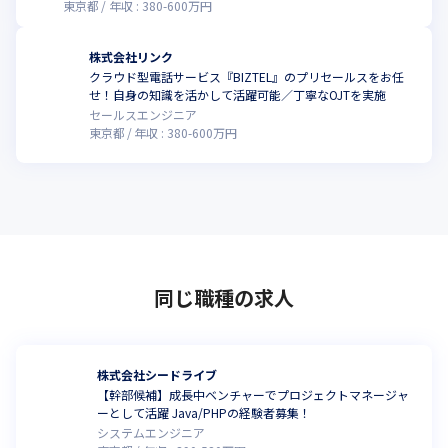
東京都
年収 :
380
-
600
万円
株式会社リンク
クラウド型電話サービス『BIZTEL』のプリセールスをお任
こ
せ！自身の知識を活かして活躍可能／丁寧なOJTを実施
セールスエンジニア
東京都
年収 :
380
-
600
万円
同じ職種の求人
株式会社シードライブ
【幹部候補】成長中ベンチャーでプロジェクトマネージャ
ーとして活躍 Java/PHPの経験者募集！
システムエンジニア