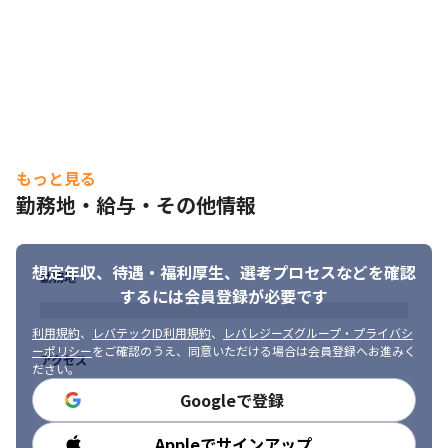
もっと見る
勤務地・給与・その他情報
想定年収、待遇・福利厚生、
選考プロセスなどを確認
勤務地
するには会員登録が必要です
利用規約
、
レバテックID利用規約
、
レバレジーズグループ・プライバシ
ーポリシー
をご確認のうえ、同意いただける場合は会員登録へお進みく
アクセス
ださい。
Googleで登録
Appleでサインアップ
勤務時間