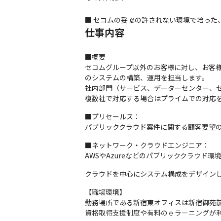
■ セコムの妥協の許されない環境で培っ
仕事内容
■概要

セコムグループ以外のお客様に対し、お客
のシステムの構築、運用を担当します。

社内部門（サービス、データーセンター、セ
複数社で対応する場合はプライムでの対応
■プリセールス：

パブリッククラウド案件に関する顧客要望
■ネットワーク・クラウドエンジニア：

AWSやAzureなどのパブリッククラウド
クラウドを中心にシステム構成をデザイン
【職場環境】

勤務場所である新宿東オフィスは新宿御苑前
資格取得支援制度や有料のｅラーニングが