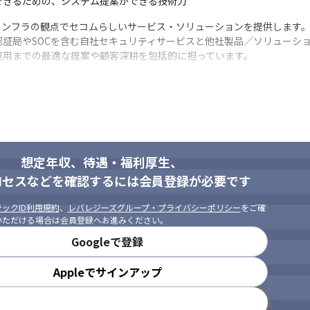
できるための、システム提案ができる技術力
ンフラの観点でセコムらしいサービス・ソリューションを提供します。
証局やSOCを含む自社セキュリティサービスと他社製品／ソリューシ
運用までの最適な提案や顧客深耕を包括的に担っています。
ターを中心としたハイブリットクラウドSIビジネスの拡販を目指し、
想定年収、待遇・福利厚生、
ロセスなどを確認するには会員登録が必要です
ックID利用規約
、
レバレジーズグループ・プライバシーポリシー
をご確
いただける場合は会員登録へお進みください。
Googleで登録
Appleでサインアップ
メールアドレスで登録