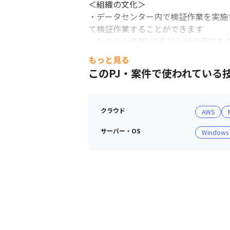
＜組織の文化＞

・データセンター内で検証作業を実施
て検証作業することができます

・システム作業は2名以上が必須であ
・なにかあったときのエスカレーショ
もっと見る
このPJ・案件で使われている
■ 働く環境

・テレワーク制度を積極的に取り入れ
・出社の際は、フリーアドレス制にな
クラウド
AWS
・一人で集中したいメンバー向けに集
サーバー・OS
Windows