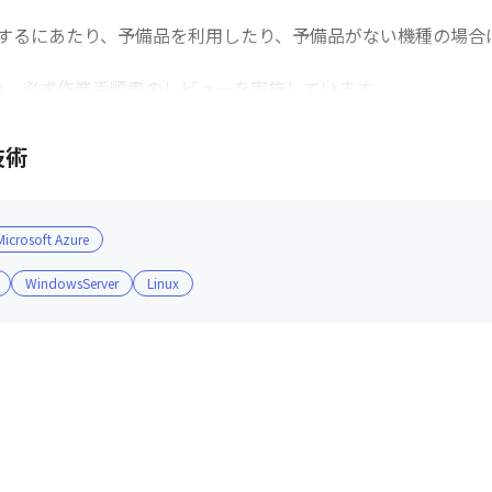
するにあたり、予備品を利用したり、予備品がない機種の場合
り、必ず作業手順書のレビューを実施しています

ン体制が敷かれており、チーム一丸で解決に向けて邁進していま
技術
ており、在宅勤務と出社をバランスよく計画することができます
っていますので、自由に席を選べます

Microsoft Azure
中ブースも設置しています
WindowsServer
Linux