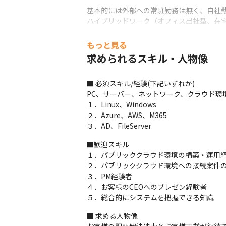
基本的には外部への常駐勤務は無く、自社勤
ハイブリッドワーク（オフィス出社型、在
変更の範囲：会社の定める業務
もっと見る
求められるスキル・人物像
■ 必須スキル/経験(下記いずれか)

PC、サーバー、ネットワーク、クラウド環
１．Linux、Windows

２．Azure、AWS、M365

３．AD、FileServer
■歓迎スキル

１．パブリッククラウド環境の構築・運用経
２．パブリッククラウド環境への接続案件の
３．PM経験者

４．お客様のCEOへのプレゼン経験者

５．総合的にシステムを把握できる知識
■ 求める人物像
