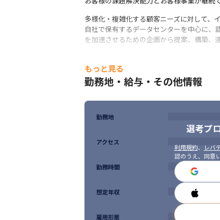
お客様の課題解決能力とお客様事業が継続
多様化・複雑化する顧客ニーズに対して、イ
自社で保有するデータセンターを中心に、認
を加速させるための企画から提案、構築、
クラウドビジネスの拡大と、自社データセン
もっと見る
勤務地・給与・その他情報
勤務地
選考プ
アクセス
利用規約
、
レバテ
認のうえ、同意
勤務時間
想定年収
雇用形態