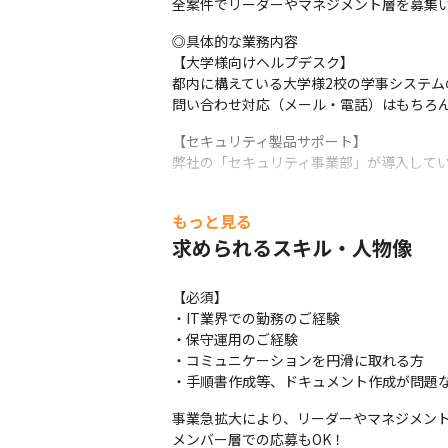
全案件でリーダーやマネジメント層を募集
◎具体的な業務内容

【大学様向けヘルプデスク】

都内に構えている大学様2校の学事システム
問い合わせ対応（メール・電話）はもちろ
【セキュリティ製品サポート】

弊社の「セキュリティ事業部」が導入して
【システム運用・監視（24時間365日）※弊
もっと見る
飲食店様や金融会社様など約50社のシステ
バックアップ運用は勿論のこと、障害対応
求められるスキル・人物像
【LCMアウトソース】

【必須】

外資系製薬会社様のPCキッティングがメイン
・IT業界での勤務のご経験

新規・故障時の先出センドバック対応も行い
・保守運用のご経験

マスター作成、保管在庫管理、出荷/回収対
・コミュニケーションを円滑に取れる方

【オンサイトサポート】

・手順書作成等、ドキュメント作成が問題
ネットワーク機器の交換対応やデータセン
事業急拡大により、リーダーやマネジメント
幅広く保守業務を担っており、携われる業
メンバー層での応募もOK！