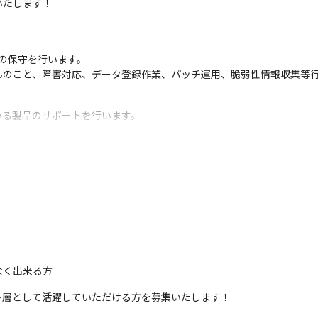
いたします！
の保守を行います。

んのこと、障害対応、データ登録作業、パッチ運用、脆弱性情報収集等
いる製品のサポートを行います。
社は8時～22時までの対応※】

ム運用・監視に対応しています。

、月次報告、作業代行を行います。
です。

ます。　

応、クリーニングや動作確認等も実施します。
なく出来る方
ターオンサイト保守対応を行います。
層として活躍していただける方を募集いたします！

務幅は多岐に広がっております！