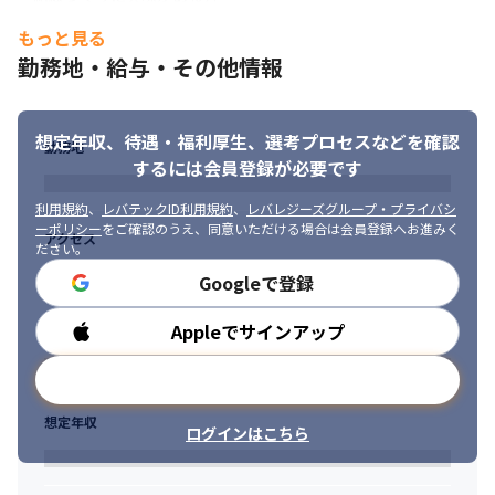
体制：全体で40～50名程度です。ファイアーウォールや、ゼロト
もっと見る
ラストに向けたクラウドセキュリティゲートウェイのチームなど
勤務地・給与・その他情報
10～20名程度に分かれて対応しています。

ミーティング頻度：週に1度、チームで作業レビューをしていま
す。

働き方：重要な案件があれば出社していますが、リモートワーク
想定年収、待遇・福利厚生、
選考プロセスなどを確認
勤務地
をしているメンバーが多いです。
するには会員登録が必要です
＜拠点間ネットワーク（WAN）の構築に関する業務・体制＞

利用規約
、
レバテックID利用規約
、
レバレジーズグループ・プライバシ
ダイナミックルーティングや、SD-WANを用いた業務経験、IPsec
ーポリシー
をご確認のうえ、同意いただける場合は会員登録へお進みく
アクセス
の知識を活かせる、

ださい。
以下のような業務です。
Googleで登録
・大手通信キャリアやマルチキャリアを組み合わせた最適なネッ
Appleでサインアップ
勤務時間
トワーク環境の構築

・CiscoやFortiGateを用いたWANの導入

メールアドレスで登録
・一次窓口で対応できなかった業務の二次窓口（障害対応/問い合
わせ）
想定年収
ログインはこちら
体制：パートナー会社の社員も含めて10名程度です。

ミーティング頻度：月に1度程度行なっています。メンバーが少な
いため、適宜個別に進捗確認を実施しています。
