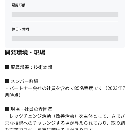
働き方：リモートワークをしているメンバーもいますが、トラブ
雇用形態
ル時のサポートを随時行える体制にしています。
＜コミュニケーションについて＞

・メンター制度を取り入れているため、入社後しっかりとフォロ
休日・休暇
ーします
■ この仕事の面白み、魅力

・セコムはITの力で社会の安全/安心を実現するという理念のも
開発環境・現場
と、データセンター事業を主軸に安定したITインフラ環境の提供
を目指しているため、やりがいがあります

■ 配属部署：技術本部

・セコムグループが展開するさまざまな事業は当社のデータセン
ターを軸につながっており、セコムのセキュリティを支える重要
■ メンバー詳細

な拠点です

・インターネット接続環境を提供しているデータセンターとして
・パートナー会社の社員を含めて85名程度です（2023年7
複数のISP/IX接続環境があり、その経験を積める環境です

月時点）

・大手通信キャリアやIX事業者と一緒にデータセンター事業（サ
ービス）の建付けを行えます

■ 現場・社員の雰囲気

・ネットワーク機器の販社（ベンダー）だけではなく、Cisco社や
・レッツチェンジ活動（改善活動）を主体として、さまざ
F5社など大手通信機器メーカーのハイタッチとも繋がりがあり、
まな技術へのチャレンジする場が与えられており、取り組
最新の製品、技術の動向を学びながら、データセンター事業（サ
み次第でスキルを更に磨ける場があります
