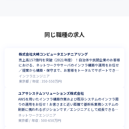
同じ職種の求人
株式会社大崎コンピュータエンヂニアリング
売上高157億円を突破（2021年度） ！自治体や民間企業のお客様
における、ネットワークやサーバのインフラ構築や運用をお任せ
／提案から構築・保守まで、お客様をトータルでサポートできま
す
インフラエンジニア
東京都
年収 :
350
-
550
万円
ユアサシステムソリューションズ株式会社
AWSを用いたインフラ構築作業および既存システムのインフラ周
りの運用をお任せ！お客さまと近い距離で基幹系業務システムの
刷新に携われるポジションです／エンジニアとして成長できる環
境で働きませんか
ネットワークエンジニア
東京都
年収 :
500
-
650
万円