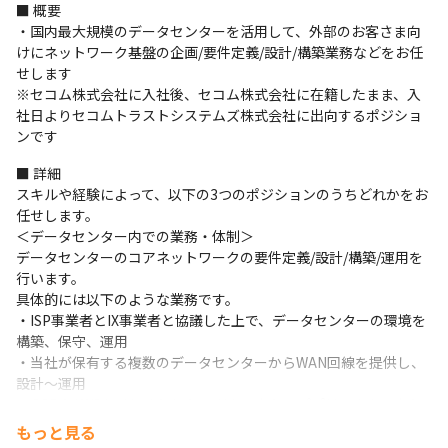
■ 概要

・国内最大規模のデータセンターを活用して、外部のお客さま向
けにネットワーク基盤の企画/要件定義/設計/構築業務などをお任
せします

※セコム株式会社に入社後、セコム株式会社に在籍したまま、入
社日よりセコムトラストシステムズ株式会社に出向するポジショ
ンです
■ 詳細

スキルや経験によって、以下の3つのポジションのうちどれかをお
任せします。

＜データセンター内での業務・体制＞

データセンターのコアネットワークの要件定義/設計/構築/運用を
行います。

具体的には以下のような業務です。

・ISP事業者とIX事業者と協議した上で、データセンターの環境を
構築、保守、運用

・当社が保有する複数のデータセンターからWAN回線を提供し、
設計～運用

・GCPやAWSをはじめとしたメガクラウドのパプリッククラウド
の接続

もっと見る
・各種ネットワーク機器の導入