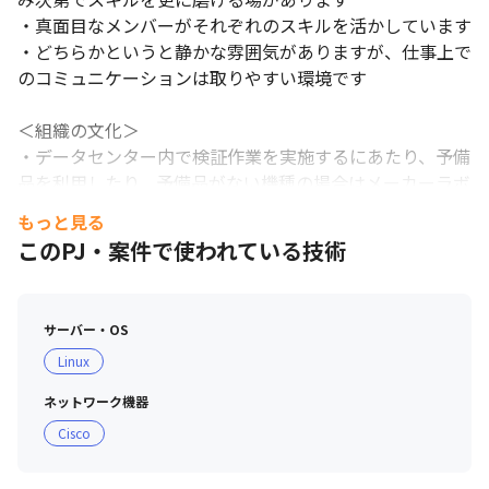
ービス）の最適化業務を経験が可能です

・設計～構築～保守/運用を一気通貫で担当しているため、それぞ
・真面目なメンバーがそれぞれのスキルを活かしています

れの工程だけではなく、スキルの偏りがない一貫した経験を積む
・どちらかというと静かな雰囲気がありますが、仕事上で
ことが可能です
のコミュニケーションは取りやすい環境です

＜組織の文化＞

・データセンター内で検証作業を実施するにあたり、予備
品を利用したり、予備品がない機種の場合はメーカーラボ
やベンダーラボを借りて検証作業することができます

もっと見る
・システム作業は2名以上が必須であり、必ず作業手順書
このPJ・案件で使われている技術
のレビューを実施しています

・なにかあったときのエスカレーション体制が敷かれてお
り、チーム一丸で解決に向けて邁進しています

サーバー・OS
Linux
■ 働く環境

・テレワーク制度を積極的に取り入れており、在宅勤務と
ネットワーク機器
出社をバランスよく計画することができます

Cisco
・出社の際は、フリーアドレス制になっていますので、自
由に席を選べます
