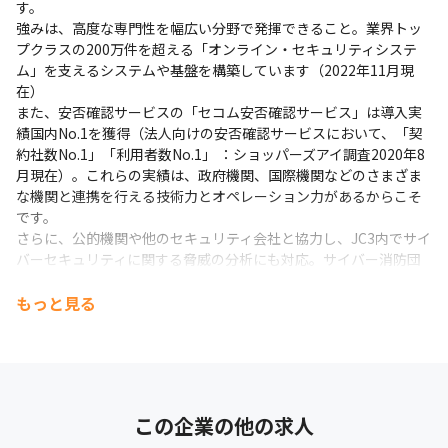
す。

強みは、高度な専門性を幅広い分野で発揮できること。業界トッ
プクラスの200万件を超える「オンライン・セキュリティシステ
ム」を支えるシステムや基盤を構築しています（2022年11月現
新しい技術へのチャレンジができる環境です。
在）

また、安否確認サービスの「セコム安否確認サービス」は導入実
績国内No.1を獲得（法人向けの安否確認サービスにおいて、「契
約社数No.1」「利用者数No.1」 ：ショッパーズアイ調査2020年8
月現在）。これらの実績は、政府機関、国際機関などのさまざま
な機関と連携を行える技術力とオペレーション力があるからこそ
です。

さらに、公的機関や他のセキュリティ会社と協力し、JC3内でサイ
バーセキュリティに関する脅威の分析にも対応。サイバー消防団
として、ウイルス感染・不正アクセス・情報漏えいなど、緊急の
情報セキュリティ事案に対応する組織も構築しています。

もっと見る
今後も技術力とオペレーション力でさまざまなニーズに応えてい
きます。
この企業の他の求人