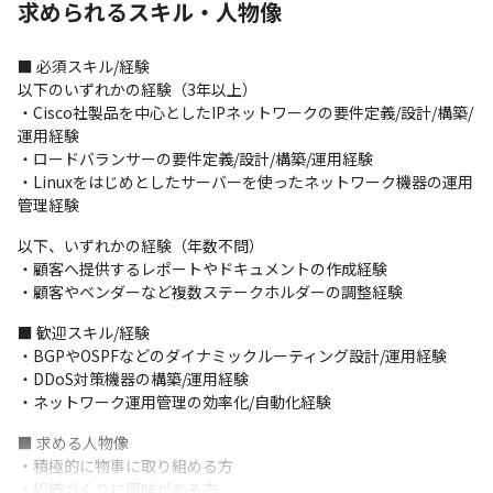
求められるスキル・人物像
体制：社員やパートナー社員を含めて30名程度です。

ミーティング頻度：週に1度（参加可能なメンバーのみ※緊急の作
■ 必須スキル/経験

業優先）行なっています。

以下のいずれかの経験（3年以上）

働き方：テレワークは週に2～3回程度で、そのほかはデータセン
・Cisco社製品を中心としたIPネットワークの要件定義/設計/構築/
ター内で検証・導入作業をしたり、オフィスで作業手順書のレビ
運用経験

ューを確認したりしています。
・ロードバランサーの要件定義/設計/構築/運用経験

・Linuxをはじめとしたサーバーを使ったネットワーク機器の運用
＜ネットワークセキュリティの業務・体制＞

管理経験
個別ユーザー向けに、インターネット接続に関するセキュリティ
サービス（ファイアーウォール/WAF/IPS/DDOS対策含む）の提案/
以下、いずれかの経験（年数不問）

導入/運用をしています。

・顧客へ提供するレポートやドキュメントの作成経験

運用は窓口を担当する部署から連絡を受けたタイミングで支援す
・顧客やベンダーなど複数ステークホルダーの調整経験
る形です。

■ 歓迎スキル/経験

具体的には以下のような業務です。

・BGPやOSPFなどのダイナミックルーティング設計/運用経験

・ファイアーウォールをはじめとした、セキュリティプロダクト
・DDoS対策機器の構築/運用経験

をお客さまにレンタル、構築、運用サポート対応

・ネットワーク運用管理の効率化/自動化経験
取扱機器例：FortiGate、Palo Alto等

・クラウドセキュリティサービスの導入サポート、顧客問い合わ
■ 求める人物像

せ含めた対応支援

・積極的に物事に取り組める方

・セキュリティに関する各種設定、問い合わせ対応
・組織づくりに興味がある方