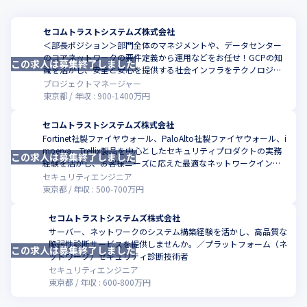
セコムトラストシステムズ株式会社
＜部長ポジション＞部門全体のマネジメントや、データセンター
のコアネットワークの要件定義から運用などをお任せ！GCPの知
この求人は募集終了しました
こ
識を活かし、安全と安心を提供する社会インフラをテクノロジー
で支えませんか？
プロジェクトマネージャー
東京都
年収 :
900
-
1400
万円
セコムトラストシステムズ株式会社
Fortinet社製ファイヤウォール、PaloAlto社製ファイヤウォール、i
mperva、Trellix製品を中心としたセキュリティプロダクトの実務
この求人は募集終了しました
こ
経験を活かし、お客様ニーズに応えた最適なネットワークインフ
ラ環境を提供しませんか。
セキュリティエンジニア
東京都
年収 :
500
-
700
万円
セコムトラストシステムズ株式会社
サーバー、ネットワークのシステム構築経験を活かし、高品質な
脆弱性診断サービスを提供しませんか。／プラットフォーム（ネ
この求人は募集終了しました
こ
ットワーク）セキュリティ診断技術者
セキュリティエンジニア
東京都
年収 :
600
-
800
万円