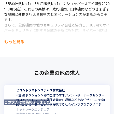
「契約社数No.1」「利用者数No.1」 ：ショッパーズアイ調査2020
年8月現在）これらの実績は、政府機関、国際機関などのさまざま
な機関と連携を行える技術力とオペレーション力があるからこそ
です。

さらに、公的機関や他のセキュリティ会社と協力し、JC3内でサイ
バーセキュリティに関する脅威の分析にも対応。サイバー消防団
として、ウイルス感染・不正アクセス・情報漏えいなど、緊急の
情報セキュリティ事案に対応する組織も構築しています。

もっと見る
今後も技術力とオペレーション力でさまざまなニーズに応えてい
きます。
この企業の他の求人
セコムトラストシステムズ株式会社
＜部長ポジション＞部門全体のマネジメントや、データセンター
のコアネットワークの要件定義から運用などをお任せ！GCPの知
この求人は募集終了しました
こ
識を活かし、安全と安心を提供する社会インフラをテクノロジー
で支えませんか？
ネットワークエンジニア
東京都
年収 :
900
-
1400
万円