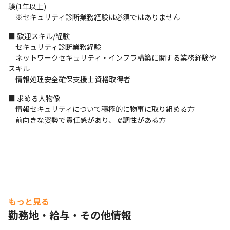
　　・プラットフォーム（ネットワーク）診断担当

験(1年以上)

　　・webアプリケーション脆弱性診断担当

　※セキュリティ診断業務経験は必須ではありません
※今回のポジションはプラットフォーム（ネットワーク）診断担
当の診断技術者です。
■ 歓迎スキル/経験

　セキュリティ診断業務経験

＜コミュニケーションについて＞

　ネットワークセキュリティ・インフラ構築に関する業務経験や
・部門業務についは業務を熟知したものからのトランスファーを
スキル

入社後しっかりとフォローします。また、外部講習受講、オンラ
　情報処理安全確保支援士資格取得者
イン学習サービスの活用、社内でのセキュリティ技術勉強会開催
によるスキルアップを推進しています。
■ 求める人物像

　情報セキュリティについて積極的に物事に取り組める方

■ この仕事の面白み、魅力

　前向きな姿勢で責任感があり、協調性がある方
高度化するサイバー攻撃を未然に防ぐことをミッションとしてお
り、業務経験を通じてサイバー攻撃に関するセキュリティ技術を
身に付けることができます。今後さらに成長が見込める分野であ
るため、技術者としてのキャリア形成による自己実現が可能で
す。
もっと見る
勤務地・給与・その他情報