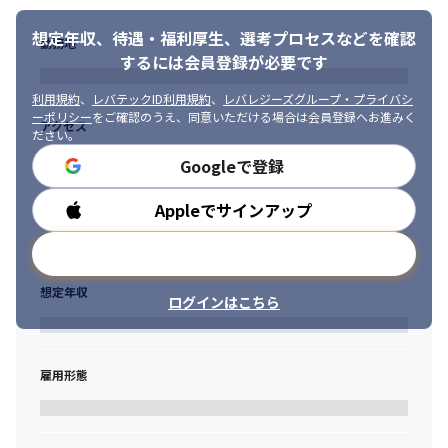
想定年収、待遇・福利厚生、
選考プロセスなどを確認
勤務地
するには会員登録が必要です
利用規約
、
レバテックID利用規約
、
レバレジーズグループ・プライバシ
ーポリシー
をご確認のうえ、同意いただける場合は会員登録へお進みく
アクセス
ださい。
Googleで登録
Appleでサインアップ
勤務時間
メールアドレスで登録
想定年収
ログインはこちら
セコムのオンライン・セキュリティシステムを支えるポジション
です。
雇用形態