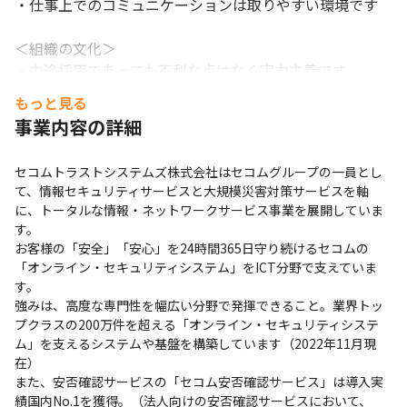
・仕事上でのコミュニケーションは取りやすい環境です

＜組織の文化＞

・中途採用であっても不利な点はなく実力主義です

・何かあったときのエスカレーション体制が敷かれてお
もっと見る
り、チーム一丸で解決に向けて邁進しています

事業内容の詳細
■ 働く環境

セコムトラストシステムズ株式会社はセコムグループの一員とし
・テレワーク制度を積極的に取り入れており、在宅勤務と
て、情報セキュリティサービスと大規模災害対策サービスを軸
出社をバランスよく計画することができます

に、トータルな情報・ネットワークサービス事業を展開していま
・出社の際は、フリーアドレス制になっていますので、自
す。

由に席を選べます

お客様の「安全」「安心」を24時間365日守り続けるセコムの
・部門メンバーもお客様をしっかりサポートしていくこと
「オンライン・セキュリティシステム」をICT分野で支えていま
を主眼に、前向きに取り組んでいる社員が

す。

強みは、高度な専門性を幅広い分野で発揮できること。業界トッ
　多い環境です。
プクラスの200万件を超える「オンライン・セキュリティシステ
ム」を支えるシステムや基盤を構築しています（2022年11月現
在）

また、安否確認サービスの「セコム安否確認サービス」は導入実
績国内No.1を獲得。（法人向けの安否確認サービスにおいて、