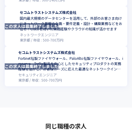
セコムトラストシステムズ株式会社
国内最大規模のデータセンターを活用して、外部のお客さま向け
にネットワーク基盤の企画・要件定義・設計・構築業務などをお
この求人は募集終了しました
こ
任せ！Ciscoを用いた実務経験やクラウドの知識が活かせます
ネットワークエンジニア
東京都
年収 :
500
-
700
万円
セコムトラストシステムズ株式会社
Fortinet社製ファイヤウォール、PaloAlto社製ファイヤウォール、i
mperva、Trellix製品を中心としたセキュリティプロダクトの実務
この求人は募集終了しました
こ
経験を活かし、お客様ニーズに応えた最適なネットワークインフ
ラ環境を提供しませんか。
セキュリティエンジニア
東京都
年収 :
500
-
700
万円
同じ職種の求人