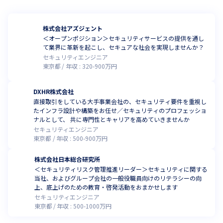
株式会社アズジェント
＜オープンポジション＞セキュリティサービスの提供を通し
て業界に革新を起こし、セキュアな社会を実現しませんか？
セキュリティエンジニア
東京都
年収 :
320
-
900
万円
DXHR株式会社
直接取引をしている大手事業会社の、セキュリティ要件を重視し
たインフラ設計や構築をお任せ／セキュリティのプロフェッショ
ナルとして、 共に専門性とキャリアを高めていきませんか
セキュリティエンジニア
東京都
年収 :
500
-
900
万円
株式会社日本総合研究所
＜セキュリティリスク管理推進リーダー＞セキュリティに関する
当社、およびグループ会社の一般役職員向けのリテラシーの向
上、底上げのための教育・啓発活動をおまかせします
セキュリティエンジニア
東京都
年収 :
500
-
1000
万円