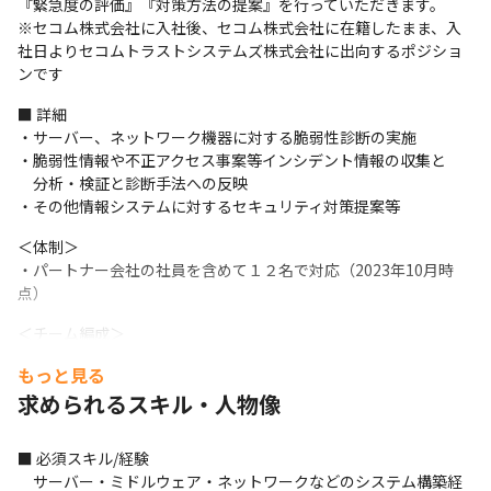
『緊急度の評価』『対策方法の提案』を行っていただきます。

※セコム株式会社に入社後、セコム株式会社に在籍したまま、入
社日よりセコムトラストシステムズ株式会社に出向するポジショ
ンです
■ 詳細

・サーバー、ネットワーク機器に対する脆弱性診断の実施

・脆弱性情報や不正アクセス事案等インシデント情報の収集と

　分析・検証と診断手法への反映

・その他情報システムに対するセキュリティ対策提案等
＜体制＞

・パートナー会社の社員を含めて１２名で対応（2023年10月時
点）
＜チーム編成＞

大きく二つのチーム編成を取っています。

もっと見る
①	機能レンタルチーム：エンドポイントセキュリティなど各種情
求められるスキル・人物像
報セキュリティサービスを提供するチーム

②	脆弱性診断チーム：高度化するサイバー攻撃を未然に防ぐこと
を目的とした各種脆弱性診断サービスを

■ 必須スキル/経験

　　提供する  チーム

　サーバー・ミドルウェア・ネットワークなどのシステム構築経