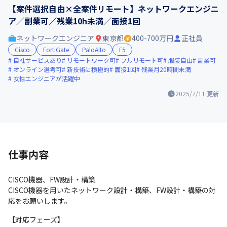
【案件選択自由×全案件リモート】ネットワークエンジニ
ア／副業可／残業10h未満／面接1回
ネットワークエンジニア
東京都
400-700万円
正社員
Cisco
FortiGate
PaloAlto
F5
自社サービスあり
リモートワーク可
フルリモート可
服装自由
副業可
オンライン選考可
新技術に積極的
面接1回
残業月20時間未満
女性エンジニアが活躍中
2025/7/11
更新
仕事内容
CISCO機器、FW設計・構築

CISCO機器を用いたネットワーク設計・構築、FW設計・構築の対
応をお願いします。
【対応フェーズ】
