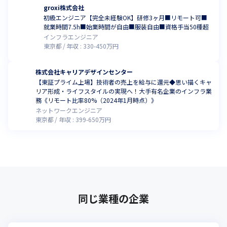
groxi株式会社
初級エンジニア【完全未経験OK】研修3ヶ月■リモート可■
就業時間7.5h■始業時間が自由■服装自由■資格手当50種超
インフラエンジニア
東京都
年収 :
330
-
450
万円
株式会社キャリアデザインセンター
【東証プライム上場】技術者の売上を給与に還元◆思い描くキャ
リア形成・ライフスタイルの実現へ！大手有名企業のインフラ業
務《リモート比率80%（2024年1月時点）》
ネットワークエンジニア
東京都
年収 :
399
-
650
万円
同じ業種の企業