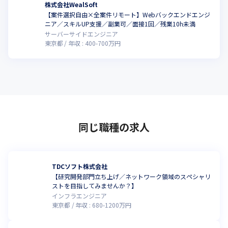
株式会社WealSoft
【案件選択自由×全案件リモート】Webバックエンドエンジ
ニア／スキルUP支援／副業可／面接1回／残業10h未満
サーバーサイドエンジニア
東京都
年収 :
400
-
700
万円
同じ職種の求人
TDCソフト株式会社
【研究開発部門立ち上げ／ネットワーク領域のスペシャリ
ストを目指してみませんか？】
インフラエンジニア
東京都
年収 :
680
-
1200
万円