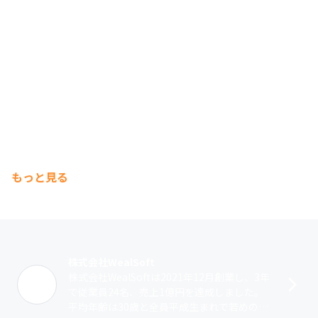
もっと見る
株式会社WealSoft
株式会社WealSoftは2021年12月創業し、3年
で従業員24名、売上1億円を達成しました。
平均年齢は30歳と全員平成生まれで若めの企