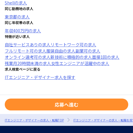
Shell
の求人
同じ勤務地の求人
東京都
の求人
同じ年収帯の求人
年収
400万円
の求人
特徴が近い求人
自社サービスあり
の求人
リモートワーク可
の求人
フルリモート可
の求人
服装自由
の求人
副業可
の求人
オンライン選考可
の求人
新技術に積極的
の求人
面接1回
の求人
残業月20時間未満
の求人
女性エンジニアが活躍中
の求人
求人検索ページに戻る
ITエンジニア・デザイナー求人を探す
応募へ進む
ITエンジニア・デザイナーの求人・転職TOP
ITエンジニア・デザイナーの求人・転職を探