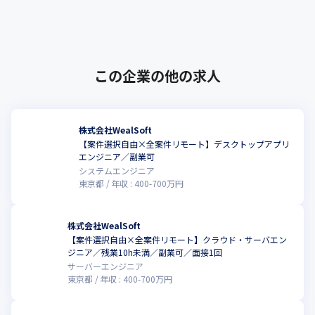
業です（2024年11月時点）。事業としては、
Web開発に強み･･･
この企業の他の求人
株式会社WealSoft
【案件選択自由×全案件リモート】デスクトップアプリ
エンジニア／副業可
システムエンジニア
東京都
年収 :
400
-
700
万円
株式会社WealSoft
【案件選択自由×全案件リモート】クラウド・サーバエン
ジニア／残業10h未満／副業可／面接1回
サーバーエンジニア
東京都
年収 :
400
-
700
万円