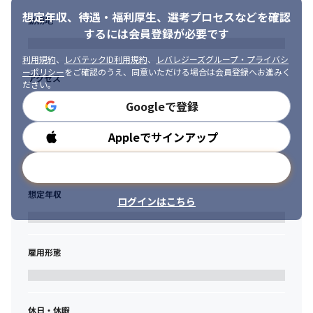
ーーーーーーーーーーーーーーーーーーーーーーーーーーーーー
想定年収、待遇・福利厚生、
選考プロセスなどを確認
ーーーーーーー
勤務地
するには会員登録が必要です
利用規約
、
レバテックID利用規約
、
レバレジーズグループ・プライバシ
ーポリシー
をご確認のうえ、同意いただける場合は会員登録へお進みく
アクセス
ださい。
Googleで登録
Appleでサインアップ
勤務時間
メールアドレスで登録
想定年収
ログインはこちら
雇用形態
休日・休暇