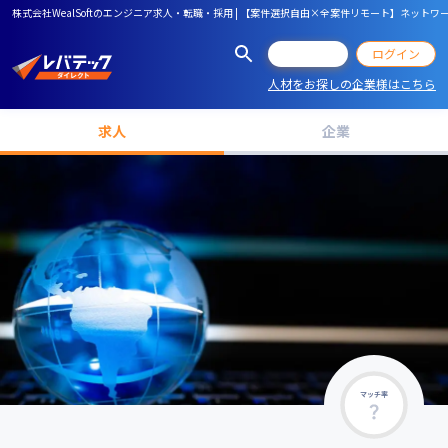
株式会社WealSoftのエンジニア求人・転職・採用 | 【案件選択自由×全案件リモート】ネット
会員登録
ログイン
人材をお探しの企業様はこちら
求人
企業
マッチ率