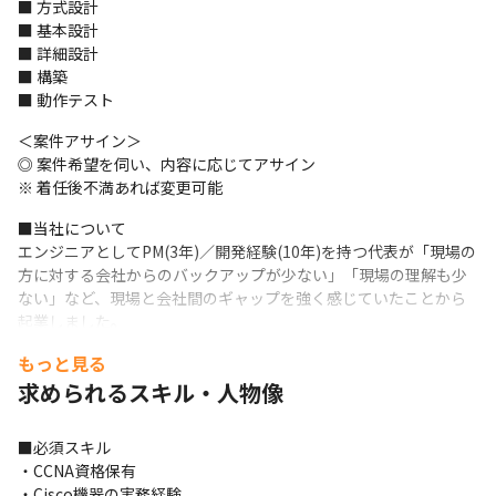
■ 方式設計

■ 基本設計

■ 詳細設計

■ 構築

■ 動作テスト
＜案件アサイン＞

◎ 案件希望を伺い、内容に応じてアサイン

※ 着任後不満あれば変更可能
■当社について

エンジニアとしてPM(3年)／開発経験(10年)を持つ代表が「現場の
方に対する会社からのバックアップが少ない」「現場の理解も少
ない」など、現場と会社間のギャップを強く感じていたことから
起業しました。

エンジニアとして本質的な成長と還元が得られることに注力して
もっと見る
います。

求められるスキル・人物像
利益は社員に還元したいという思いから昇給は2回とし、継続的に
40万円~120万円／年の上昇を実現しています。
■必須スキル

ーーーーーーーーーーーーーーーーーーーーーーーーーーーーー
・CCNA資格保有

ーーーーーーー

・Cisco機器の実務経験