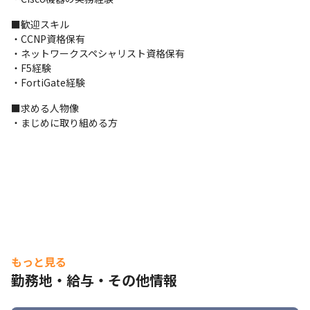
■当社の魅力

【1】スキルアップを支援

■歓迎スキル

社員のロードマップを確認し、実現可能となる支援を実施してい
・CCNP資格保有

ます。

・ネットワークスペシャリスト資格保有

案件アサインや研修、自社システム開発の場を設け、経験を積ん
・F5経験

で頂いております。

・FortiGate経験
IT全体の市況感を連携し、ロードマップの定期的な見直しを行っ
ております。
■求める人物像

・まじめに取り組める方
【2】キャリアチェンジを実現

教育に力を入れ、未経験な経験を実経験としてキャリアシートに
記載可能なレベルで対応して頂いております。

内容としては、実務レベルでの自社サービスの開発、スキル習得
支援、研修等です。
【3】理想の働き方を実現

リモートワークはもちろん、残業20時間を超える場合、営業によ
る介入を実施して過度な労働を抑制するので安心して働き続けら
れます。

もっと見る
副業も可能です。

勤務地・給与・その他情報
福利厚生として、他社にはないIT学習サービスのアカウント配布
等行っております。
