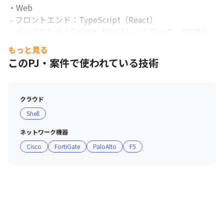
・Web

 - フロントエンド：TypeScript（React）

 - バックエンド：Golang（Ginフレームワーク、GORM）

・スマホ

もっと見る
 - Android：Kotlin（Jetpack Compose）

このPJ・案件で使われている技術
 - iOS：Swift（SwiftUI）

・インフラ

 - Google Cloud（Google Kubernetes Engine、Cloud 
クラウド
Strage、Cloud CDN、Cloud SQL）

Shell
・バージョン管理

 - Git（GitHub Actions）
ネットワーク機器
Cisco
FortiGate
PaloAlto
F5