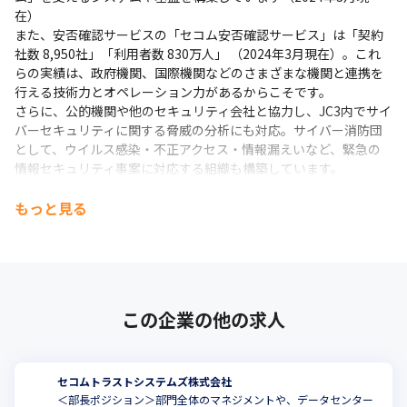
・テレワーク制度を積極的に取り入れており、在宅勤務と
在）

出社をバランスよく計画することができます

また、安否確認サービスの「セコム安否確認サービス」は「契約
・休みは自由に取れる環境です
社数 8,950社」「利用者数 830万人」 （2024年3月現在）。これ
らの実績は、政府機関、国際機関などのさまざまな機関と連携を
行える技術力とオペレーション力があるからこそです。

さらに、公的機関や他のセキュリティ会社と協力し、JC3内でサイ
バーセキュリティに関する脅威の分析にも対応。サイバー消防団
として、ウイルス感染・不正アクセス・情報漏えいなど、緊急の
情報セキュリティ事案に対応する組織も構築しています。

今後も技術力とオペレーション力でさまざまなニーズに応えてい
きます。
もっと見る
この企業の他の求人
セコムトラストシステムズ株式会社
＜部長ポジション＞部門全体のマネジメントや、データセンター