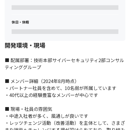
休日・休暇
開発環境・現場
■ 配属部署：技術本部サイバーセキュリティ2部コンサル
ティンググループ

■ メンバー詳細（2024年8月時点）

セコムのオンライン・セキュリティシステムを支えるポジション
・パートナー社員を含めて、10名弱が所属しています

です。
・40代以上の経験豊富なメンバーが中心です

■ 現場・社員の雰囲気

・中途入社者が多く、風通しが良いです

・レッツチェンジ活動（改善活動）を主体として、さまざ
まな技術へチャレンジする場が設けられており、取り組み