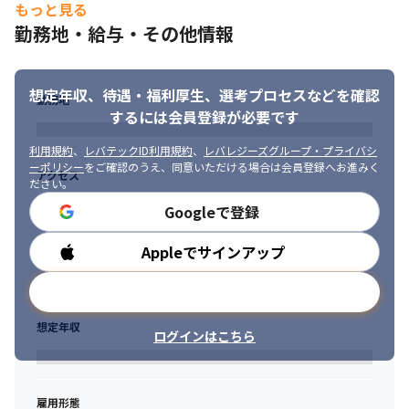
年7月時点）

もっと見る
・その為に利益獲得だけを目的とするのではなく、ノウハウ取得
勤務地・給与・その他情報
や新サービスのシーズ獲得、経験値獲得などの戦略的プロジェク
トも展開しています

・幅広いテーマに挑戦できると共に、クライアントと直接折衝す
想定年収、待遇・福利厚生、
選考プロセスなどを確認
ることができ、やりがいが感じられます（常駐派遣は一切ありま
勤務地
するには会員登録が必要です
せん）

・ベテランのメンバーが多く所属しているため、ノウハウやスキ
利用規約
、
レバテックID利用規約
、
レバレジーズグループ・プライバシ
ルの共有を通じて成長しやすい環境です

ーポリシー
をご確認のうえ、同意いただける場合は会員登録へお進みく
アクセス
・情報セキュリティの仕事を腰を据えて長期にわたって続けられ
ださい。
る環境です

Googleで登録
・教育を重視しており、当社の独自ノウハウを吸収して実力が身
につきます
Appleでサインアップ
勤務時間
変更の範囲：会社の定める業務
メールアドレスで登録
想定年収
ログインはこちら
雇用形態