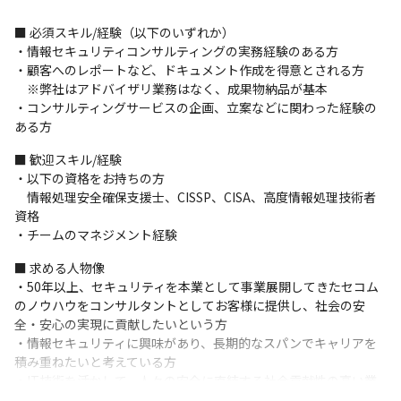
＜1日の業務例＞

9:00：メールチェックやタスク・スケジュール確認

■ 必須スキル/経験（以下のいずれか）

9:30：勉強会（不定期開催）

・情報セキュリティコンサルティングの実務経験のある方

10:00：顧客提出資料作成

・顧客へのレポートなど、ドキュメント作成を得意とされる方

11:00：プロジェクトミーティング（1プロジェクト2～3名で担
　※弊社はアドバイザリ業務はなく、成果物納品が基本

当）

・コンサルティングサービスの企画、立案などに関わった経験の
12:00：ランチ

ある方
13:00：客先にてミーティング（週に2～4回程度）

16:30：ミーティングのまとめ

■ 歓迎スキル/経験

18:00：退社
・以下の資格をお持ちの方

　情報処理安全確保支援士、CISSP、CISA、高度情報処理技術者
＜コミュニケーションについて＞

資格

・メンター制度を取り入れているため、入社後しっかりとフォロ
・チームのマネジメント経験
ーします
■ 求める人物像

＜入社後の流れ＞

・50年以上、セキュリティを本業として事業展開してきたセコム
・情報セキュリティへの習熟度に応じて、半年～1年のOJTを予定
のノウハウをコンサルタントとしてお客様に提供し、社会の安
しています
全・安心の実現に貢献したいという方

・情報セキュリティに興味があり、長期的なスパンでキャリアを
■ この仕事の面白み、魅力

積み重ねたいと考えている方

・弊社コンサルティング部門は100%元請けにてサービス提供して
・IT技術を活かして、人々の安全に直結する社会貢献性の高い業
おり、当部門の裁量にて案件コントロールを行っています（2023
務に携わりたい方