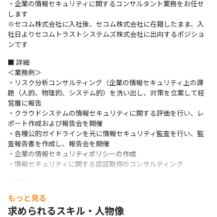
・企業の情報セキュリティに関するコンサルタント業務をお任せ
します

※セコム株式会社に入社後、セコム株式会社に在籍したまま、入
社日よりセコムトラストシステムズ株式会社に出向するポジショ
ンです
■ 詳細

＜業務例＞

・リスク分析コンサルティング（企業の情報セキュリティ上の課
題（人的、物理的、システム的）を洗い出し、対策を立案して経
営層に報告

・クラウドシステムの情報セキュリティに関する評価を行い、レ
ポート作成および報告会を開催

・各種公的ガイドラインを元に情報セキュリティ監査を行い、監
査報告書を作成し、報告会を開催

・企業の情報セキュリティポリシーの作成

・情報セキュリティに関する認証取得のコンサルティング
＜体制＞

・パートナー社員を含めて、10名弱で対応しています（2024年8
もっと見る
月時点）
求められるスキル・人物像