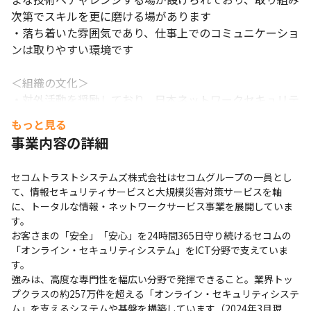
次第でスキルを更に磨ける場があります

・落ち着いた雰囲気であり、仕事上でのコミュニケーショ
ンは取りやすい環境です

＜組織の文化＞

・対外活動を奨励しており、日本ネットワークセキュリテ
ィ協会や日本サイバー犯罪対策センターの活動に参画して
もっと見る
います

事業内容の詳細
・セコムグループとして、東京オリンピック/パラリンピ
ック競技大会の組織委員会警備局などにセキュリティ技術
セコムトラストシステムズ株式会社はセコムグループの一員とし
者を派遣した実績があります

て、情報セキュリティサービスと大規模災害対策サービスを軸
・グループのメンバー同士で助け合いながら、業務を遂行
に、トータルな情報・ネットワークサービス事業を展開していま
する文化です

す。

新しい技術へのチャレンジができる環境です。
・中途採用者に不利な点はなく実力主義です

お客さまの「安全」「安心」を24時間365日守り続けるセコムの
「オンライン・セキュリティシステム」をICT分野で支えていま
■ 働く環境

す。

強みは、高度な専門性を幅広い分野で発揮できること。業界トッ
・月平均残業時間は2024年度上期実績で平均10時間程度
プクラスの約257万件を超える「オンライン・セキュリティシステ
の為、WLBが実現しやすい環境で業務できます

ム」を支えるシステムや基盤を構築しています（2024年3月現