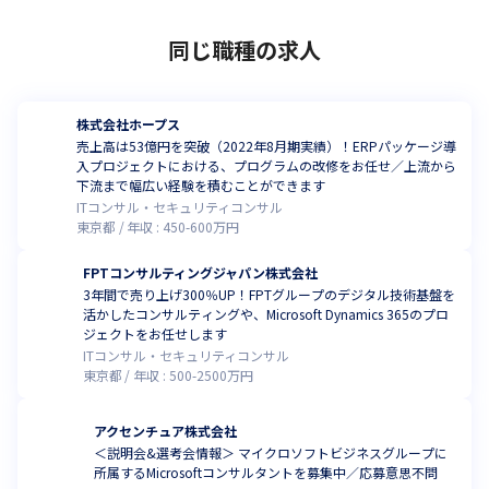
同じ職種の求人
株式会社ホープス
売上高は53億円を突破（2022年8月期実績）！ERPパッケージ導
入プロジェクトにおける、プログラムの改修をお任せ／上流から
下流まで幅広い経験を積むことができます
ITコンサル・セキュリティコンサル
東京都
年収 :
450
-
600
万円
FPTコンサルティングジャパン株式会社
3年間で売り上げ300％UP！FPTグループのデジタル技術基盤を
活かしたコンサルティングや、Microsoft Dynamics 365のプロ
ジェクトをお任せします
ITコンサル・セキュリティコンサル
東京都
年収 :
500
-
2500
万円
アクセンチュア株式会社
＜説明会&選考会情報＞ マイクロソフトビジネスグループに
所属するMicrosoftコンサルタントを募集中／応募意思不問