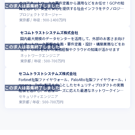
のコアネットワークの要件定義から運用などをお任せ！GCPの知
この求人は募集終了しました
こ
識を活かし、安全と安心を提供する社会インフラをテクノロジー
で支えませんか？
プロジェクトマネージャー
東京都
年収 :
900
-
1400
万円
セコムトラストシステムズ株式会社
国内最大規模のデータセンターを活用して、外部のお客さま向け
にネットワーク基盤の企画・要件定義・設計・構築業務などをお
この求人は募集終了しました
こ
任せ！Ciscoを用いた実務経験やクラウドの知識が活かせます
ネットワークエンジニア
東京都
年収 :
500
-
700
万円
セコムトラストシステムズ株式会社
Fortinet社製ファイヤウォール、PaloAlto社製ファイヤウォール、i
mperva、Trellix製品を中心としたセキュリティプロダクトの実務
この求人は募集終了しました
こ
経験を活かし、お客様ニーズに応えた最適なネットワークインフ
ラ環境を提供しませんか。
セキュリティエンジニア
東京都
年収 :
500
-
700
万円