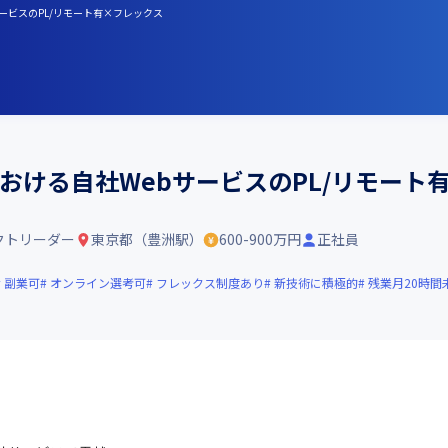
サービスのPL/リモート有×フレックス
域における自社WebサービスのPL/リモー
クトリーダー
東京都（豊洲駅）
600-900万円
正社員
副業可
オンライン選考可
フレックス制度あり
新技術に積極的
残業月20時間