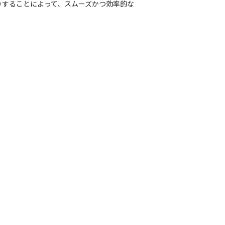
りすることによって、スムーズかつ効率的な
、翌日の作業の連絡・調整などを行うWebサ
ーなどの導入や問い合わせが相次いでいます。
、翌日の作業の連絡・調整などを行うWebサ
ーなどの導入や問い合わせが相次いでいます。