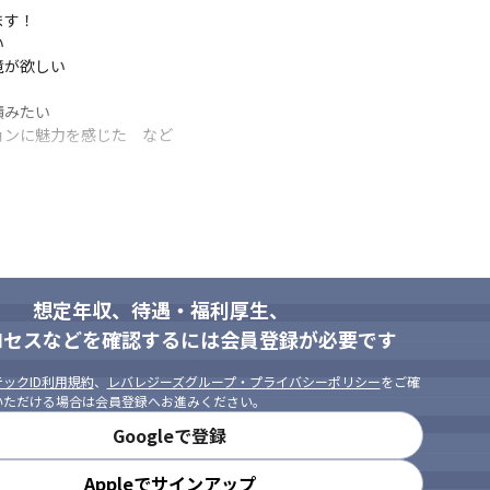
す！

変更の範囲）会社の定める業務


が欲しい

みたい

ョンに魅力を感じた　など
想定年収、待遇・福利厚生、
ロセスなどを確認するには会員登録が必要です
ックID利用規約
、
レバレジーズグループ・プライバシーポリシー
をご確
いただける場合は会員登録へお進みください。
Googleで登録
Appleでサインアップ