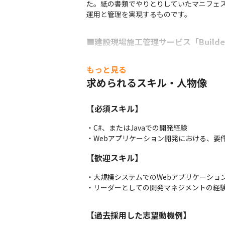
た。紙の書類でやりとりしていたマニフェ
運用と管理を実現するものです。
■建設現場施工管理サービス「Build
「Buildee調整会議」は、多くの作業
もっと見る
ービスです。現在は主にホワイトボードで行
求められるスキル・人物像
また、新なサービス「Buildee労務安全
【必須スキル】
■建設現場施工管理サービス「Build
・C#、またはJavaでの開発経験

「Buildee調整会議」は、多くの作業
・Webアプリケーション開発における、要
ービスです。現在は主にホワイトボードで行
また、新なサービス「Buildee労務安全
【歓迎スキル】
【業務詳細】

・大規模システムでのWebアプリケーション
・機能開発におけるプロジェクトの推進

・リーダーとしての開発マネジメントの経
・要件定義、基本設計、開発からリリースま
・外部ベンダー含む開発メンバーの進捗管理
・アーキテクチャの検討

【過去採用した志望動機例】
※担当範囲に関しては、入社後にスキルや