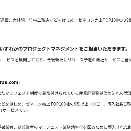
成建設、大林組、竹中工務店などをはじめ、ゼネコン売上TOP100社の9
下いずれかのプロジェクトマネジメントをご担当いただきます。
社サービスを展開しており、今後新たにリリース予定の自社サービスも含
。
se.com」
たマニフェスト制度で義務付けられている産業廃棄物処理の流れの管理
をはじめ、ゼネコン売上TOP100社の9割以上（※1）、導入社数1万
力サービスです。
搬業者、処分業者のマニフェスト業務効率化を図るために導入された制度