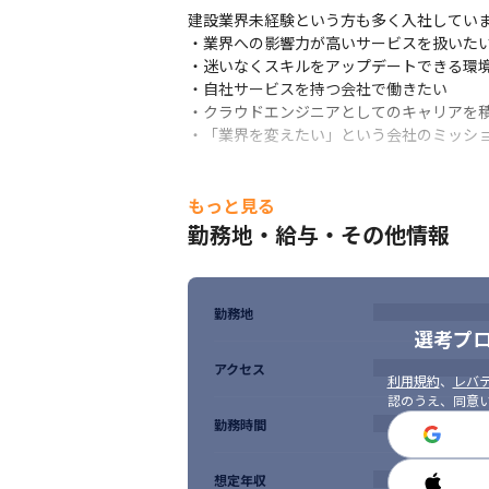
建設業界未経験という方も多く入社していま
（雇入れ直後）詳細は【上記】に記載　（
・業界への影響力が高いサービスを扱いたい
・迷いなくスキルをアップデートできる環境
・自社サービスを持つ会社で働きたい

・クラウドエンジニアとしてのキャリアを積
・「業界を変えたい」という会社のミッシ
もっと見る
勤務地・給与・その他情報
勤務地
選考プ
アクセス
利用規約
、
レバテ
認のうえ、同意
勤務時間
想定年収