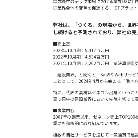
◎成長中のテック市場における業界DXに自
◎業界全体の変革を促進する「ICTプラッ
弊社は、「つくる」の現場から、世界
し続けると予測されており、弊社の売
■売上高

2023年10月期：5,417百万円

2022年10月期：4,534百万円

2021年10月期：2,262百万円　※決算期
「建設業界」と聞くと「SaaSやWebサ
こととして、2024年4月から始まる「働
特に、代表の高橋はゼネコン出身というこ
真っ只中の建設業界において先陣を切って
■事業内容

2007年の創業以来、ゼネコン売上TOP10
業にも積極的に取り組んでいます。
複数の自社サービスを通じて一気通貫で建設