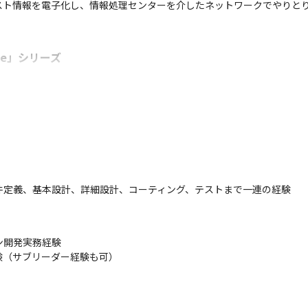
スト情報を電子化し、情報処理センターを介したネットワークでやりと
ee」シリーズ
員が同時進行で作業を行う建設現場で安全面の観点から義務付けられている
われている連絡・調整の手間と時間が大幅に削減されます。

」「Buildee入退場管理」も加わり、現在大手ゼネコンやハウスメーカ
ee」シリーズ
員が同時進行で作業を行う建設現場で安全面の観点から義務付けられている
件定義、基本設計、詳細設計、コーティング、テストまで一連の経験
われている連絡・調整の手間と時間が大幅に削減されます。

」「Buildee入退場管理」も加わり、現在大手ゼネコンやハウスメーカ
開発実務経験

験（サブリーダー経験も可）
で一連のプロダクト開発業務

・タスク調整（プロジェクトリーダー業務）

ご希望に合わせて調整します。