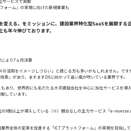
社サービスで貢献

トフォーム」の実現に向けた新規事業も
を変える。をミッションに、建設業界特化型SaaSを展開する
上も年々伸びております。
変更により7ヵ月決算
ービスの活用をイメージしづらい」と感じる方も多いかもしれません。で
き方改革」があり、ますますDXに向かって追い風が吹いている業界です。
ともあり、世界的にも名だたる大手建設会社を中心に当社サービスを導入
貢献しています。
0社の9割以上が導入している（※）競合なしの主力サービス「e-revers
業界全体の変革を促進する「ICTプラットフォーム」の実現を目指して