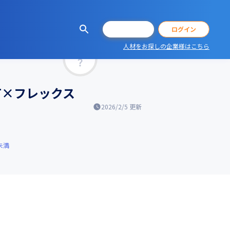
会員登録
ログイン
人材をお探しの企業様はこちら
マッチ率
ト有×フレックス
2026/2/5
更新
未満