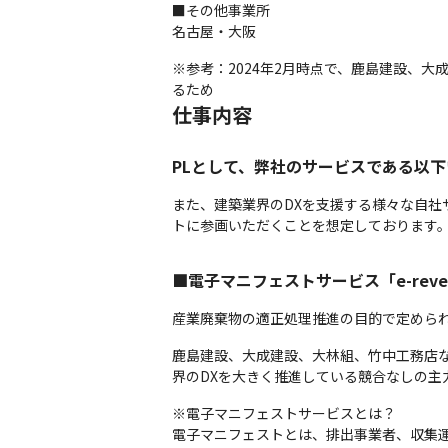
■その他事業所

名古屋・大阪
※参考：2024年2月時点で、鹿島建設、大
るため
仕事内容
PLとして、弊社のサービスである以
また、建築業界のDXを支援する様々な自
トに参画いただくことを想定しております
■電子マニフェストサービス「e-rever
産業廃棄物の適正処理推進の目的で定められ
鹿島建設、大成建設、大林組、竹中工務店など
界のDXを大きく推進している競合なしの主
※電子マニフェストサービスとは？

電子マニフェストとは、排出事業者、収集運