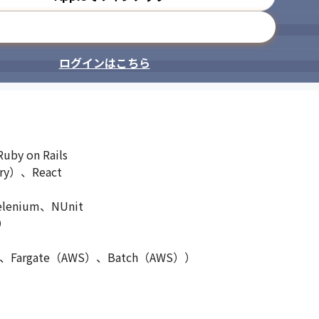
メールアドレスで登録
ログインはこちら
 on Rails

y）、React

nium、NUnit

）

argate（AWS）、Batch（AWS））
