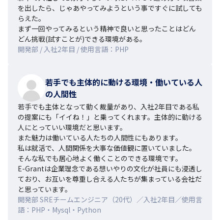
を出したら、じゃあやってみようという事ですぐに試しても
らえた。

まず一回やってみるという精神で良いと思ったことはどん
どん挑戦(試すことが)できる環境がある。
開発部 / 入社2年目 / 使用言語：PHP
若手でも主体的に動ける環境・働いている人
の人間性
若手でも主体となって動く裁量があり、入社2年目である私
の提案にも「イイね！」と乗ってくれます。主体的に動ける
人にとっていい環境だと思います。

また魅力は働いている人たちの人間性にもあります。

私は就活で、人間関係を大事な価値観に置いていました。
そんな私でも居心地よく働くことのできる環境です。

E-Grantは企業理念である想いやりの文化が社員にも浸透し
ており、お互いを尊重し合える人たちが集まっている会社だ
と思っています。
開発部 SREチームエンジニア（20代）／入社2年目／使用言
語：PHP・Mysql・Python