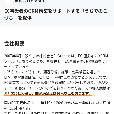
株式会社E-Grant
EC事業者のCRM構築をサポートする『うちでのこ
づち』を提供
会社概要
2007年6月に設立した株式会社E-Grantでは、EC通販向けのCRM
ツール『うちでのこづち』を提供し、EC事業者のCRM構築をサポ
ートしています。

『うちでのこづち』は、顧客分析、施策、効果検証を通して、
LTV（顧客生涯価値）とリピート率向上を支援するシステムです。
EC事業者にとって必要な機能を網羅的にカバーしており、導入後
すぐに顧客分析やLTV分析などを行うことが可能。その
導入実績は
累計550社突破し、顧客満足度は93%以上を誇ります。
国内EC通販市場は、毎年110～120％の伸び率を達成している屈指
の成長市場です。

わたしたちはEC通販向けとして国内初のCRMツールを開発し、業