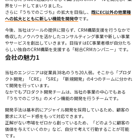
界をリードしてまいりました。

さらに『うちでのこづち』の拡大を目指し、
既にEC以外の他業種
への拡大とともに新しい機能を開発中
です。
今後、当社はツールの提供に限らず、CRM構築支援を行うなかで
吸収したノウハウを活かしたコンサルティング事業や新しい事業
やサービスを創出していきます。目指すはEC事業者様が自分たち
らしい独自のCRM構築を支援する「総合CRMカンパニー」です。
会社の魅力1
当社のエンジニアは従業員38名のうち20人弱。そこから「プロダ
クト開発」「CRE」「SRE」「新規開発」の4つのチームに分かれ
て開発を行っています。

なかでもプロダクト開発チームは、当社の事業の中心でもある
『うちでのこづち』のメイン機能の開発を行うチームです。
開発手法は基本的にアジャイル開発を採用しているため、顧客の
要求にスピード感をもって対応できます。

正解がない市場をゼロから創っているため、「どのように顧客の
価値を与えていくのか」など、自分で考えて行動することが可能
です。
