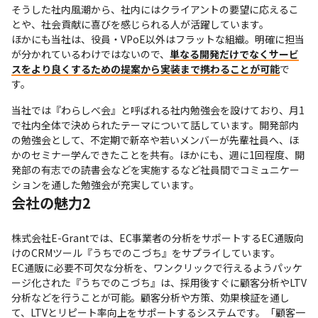
そうした社内風潮から、社内にはクライアントの要望に応えるこ
とや、社会貢献に喜びを感じられる人が活躍しています。

ほかにも当社は、役員・VPoE以外はフラットな組織。明確に担当
が分かれているわけではないので、
単なる開発だけでなくサービ
スをより良くするための提案から実装まで携わることが可能
で
す。
当社では『わらしべ会』と呼ばれる社内勉強会を設けており、月1
で社内全体で決められたテーマについて話しています。開発部内
の勉強会として、不定期で新卒や若いメンバーが先輩社員へ、ほ
かのセミナー学んできたことを共有。ほかにも、週に1回程度、開
発部の有志での読書会などを実施するなど社員間でコミュニケー
ションを通した勉強会が充実しています。
会社の魅力2
株式会社E-Grantでは、EC事業者の分析をサポートするEC通販向
けのCRMツール『うちでのこづち』をサプライしています。

EC通販に必要不可欠な分析を、ワンクリックで行えるようパッケ
ージ化された『うちでのこづち』は、採用後すぐに顧客分析やLTV
分析などを行うことが可能。顧客分析や方策、効果検証を通し
て、LTVとリピート率向上をサポートするシステムです。「顧客一