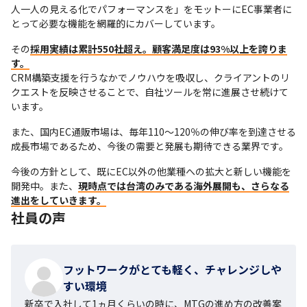
人一人の見える化でパフォーマンスを」をモットーにEC事業者に
とって必要な機能を網羅的にカバーしています。
その
採用実績は累計550社超え。顧客満足度は93%以上を誇りま
す。
CRM構築支援を行うなかでノウハウを吸収し、クライアントのリ
クエストを反映させることで、自社ツールを常に進展させ続けて
います。
また、国内EC通販市場は、毎年110～120％の伸び率を到達させる
成長市場であるため、今後の需要と発展も期待できる業界です。
今後の方針として、既にEC以外の他業種への拡大と新しい機能を
開発中。また、
現時点では台湾のみである海外展開も、さらなる
進出をしていきます。
社員の声
フットワークがとても軽く、チャレンジしや
すい環境
新卒で入社して1ヵ月くらいの時に、MTGの進め方の改善案