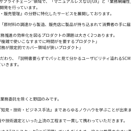
プライチェーン”領域で、「マニュアルレスなUI/UX」と「業務網羅性」
の開発を行っています。

在庫・販売管理』の分野に特化したサービスを展開しております。
とは「原材料の調達から製造、販売店に製品が持ち込まれて消費者の手に
業務推進の効率化を図るプロダクトの課題は大きく2つあります。

複雑で使いこなすまでに時間がを要するプロダクト」

業務が限定的でカバー領域が狭いプロダクト」
こだわり、『説明書要らずでパッと見て分かるユーザビリティ溢れるSCM
ていきます。
と業務委託を除くと野田のみです。
『知見・技術・ビジネス手法』まであらゆるノウハウを学ぶことが出来
義や技術選定といった上流の工程まで一貫して携わっていただきます。