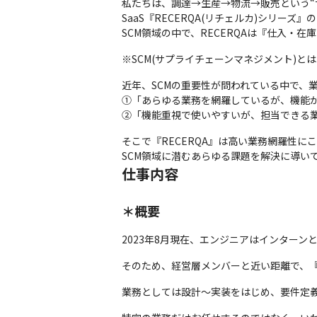
私たちは、調達→生産→物流→販売という“サ
SaaS『RECERQA(リチェルカ)シリーズ』
SCM領域の中で、RECERQAは『仕入・
※SCM(サプライチェーンマネジメント)
近年、SCMの重要性が問われている中で、
①「あらゆる業務を網羅しているが、機能が
②「機能重視で使いやすいが、担当できる
そこで『RECERQA』は高い業務網羅性に
SCM領域に潜むあらゆる課題を解決に導い
仕事内容
＊概要
2023年8月現在、エンジニアはインターン
そのため、経営層メンバーと近い距離で、
業務としては設計〜実装をはじめ、要件定