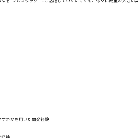
ゆる“フルスタック”にご活躍していただくため、徐々に裁量の大きい
ythonのいずれかを用いた開発経験
経験
