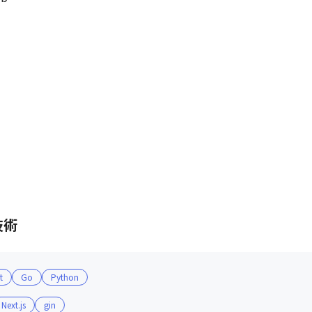
技術
t
Go
Python
Next.js
gin