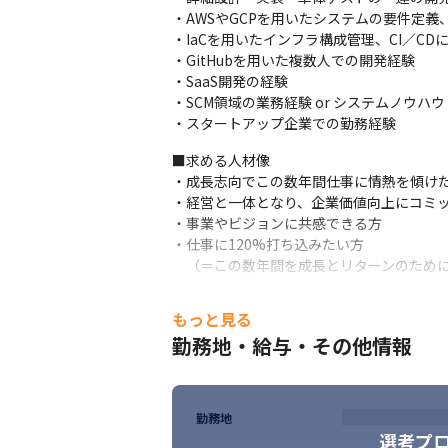
・AWSやGCPを用いたシステムの要件定義
・IaCを用いたインフラ構成管理、CI／CD
・GitHubを用いた複数人での開発経験

・SaaS開発の経験

・SCM領域の業務経験 or システムノウハウ

・スタートアップ企業での勤務経験
■求める人材像

・成長志向でこの数年間仕事に情熱を傾けた
・経営と一体となり、企業価値向上にコミッ
・事業やビジョンに共感できる方

・仕事に120%打ち込みたい方

　（＝この数年間を成長とリターンのため
もっと見る
勤務地・給与・その他情報
勤務地
選考プ