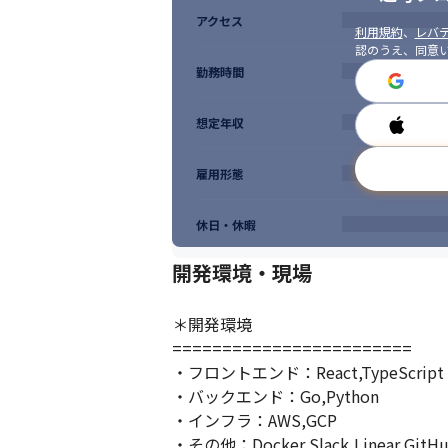
アクセス
利用規約
、
レバテ
認のうえ、同意
勤務時間
想定年収
雇用形態
休日・休暇
開発環境・現場
＊開発環境

======================== 

・フロントエンド：React,TypeScript

・バックエンド：Go,Python

・インフラ：AWS,GCP

・その他：Docker,Slack,Linear,GitH