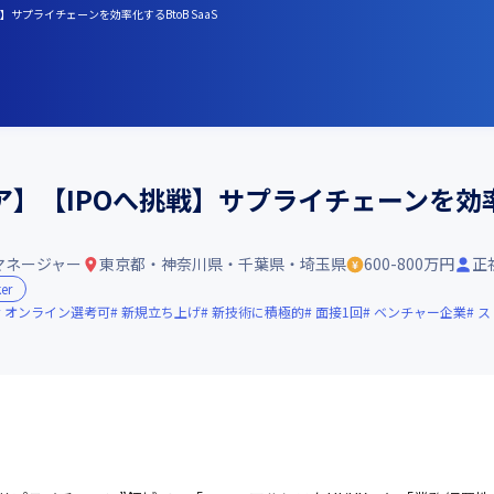
サプライチェーンを効率化するBtoB SaaS
【IPOへ挑戦】サプライチェーンを効率化す
マネージャー
東京都・神奈川県・千葉県・埼玉県
600-800万円
正
er
オンライン選考可
新規立ち上げ
新技術に積極的
面接1回
ベンチャー企業
ス