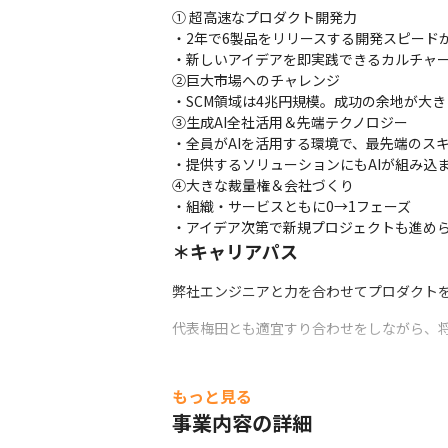
① 超高速なプロダクト開発力

・2年で6製品をリリースする開発スピードが
・新しいアイデアを即実践できるカルチャー
②巨大市場へのチャレンジ

・SCM領域は4兆円規模。成功の余地が大き
③生成AI全社活用＆先端テクノロジー

・全員がAIを活用する環境で、最先端のスキ
・提供するソリューションにもAIが組み込
④大きな裁量権＆会社づくり

・組織・サービスともに0→1フェーズ

・アイデア次第で新規プロジェクトも進め
＊キャリアパス
弊社エンジニアと力を合わせてプロダクト
代表梅田とも適宜すり合わせをしながら、将
もっと見る
事業内容の詳細