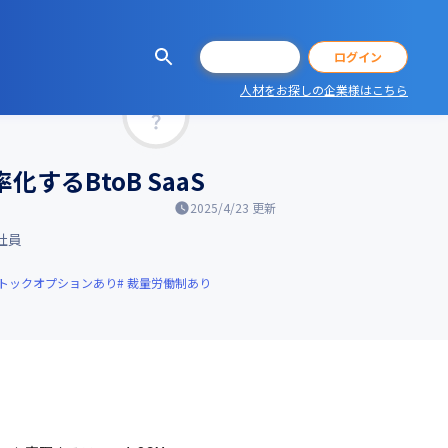
会員登録
ログイン
人材をお探しの企業様はこちら
マッチ率
るBtoB SaaS
2025/4/23
更新
社員
トックオプションあり
裁量労働制あり