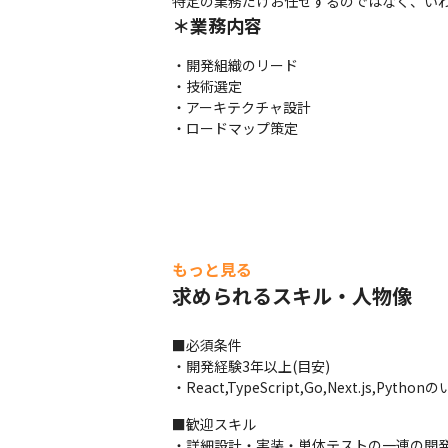
特定の業務だけお任せするのではなく、いわ
＊業務内容
・開発組織のリード

・技術選定

・アーキテクチャ設計

・ロードマップ策定
もっと見る
求められるスキル・人物像
■必須条件

・開発経験3年以上(目安)

・React,TypeScript,Go,Next.js,P
■歓迎スキル

・詳細設計・実装・単体テストの一連の開発