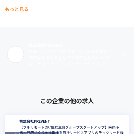
もっと見る
株式会社PREVENT
医療ビックデータを活用して、病気の重症化
予防を支援する会社です株式会社PREVENT
は、ライフサイエンスとデータサイエンス技
術を応用し、疾患管理プログラム事業（DM
P）を展開する会社です。2016年に･･･
この企業の他の求人
株式会社PREVENT
【フルリモートOK/住友生命グループスタートアップ】疾病予
防・健康づくりを推進する自社サービスアプリのテックリード候