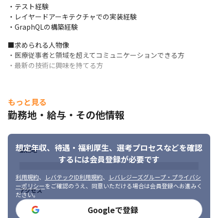
・テスト経験

・レイヤードアーキテクチャでの実装経験

・GraphQLの構築経験
■求められる人物像

・医療従事者と領域を超えてコミュニケーションできる方

・最新の技術に興味を持てる方
もっと見る
勤務地・給与・その他情報
想定年収、待遇・福利厚生、
選考プロセスなどを確認
勤務地
するには会員登録が必要です
利用規約
、
レバテックID利用規約
、
レバレジーズグループ・プライバシ
ーポリシー
をご確認のうえ、同意いただける場合は会員登録へお進みく
アクセス
ださい。
Googleで登録