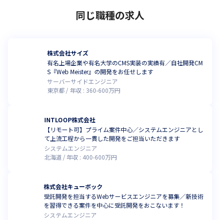
同じ職種の求人
株式会社サイズ
有名上場企業や有名大学のCMS実装の実績有／自社開発CM
S『Web Meister』の開発をお任せします
サーバーサイドエンジニア
東京都
年収 :
360
-
600
万円
INTLOOP株式会社
【リモート可】プライム案件中心／システムエンジニアとし
て上流工程から一貫した開発をご担当いただきます
システムエンジニア
北海道
年収 :
400
-
600
万円
株式会社キューボック
受託開発を担当するWebサービスエンジニアを募集／新技術
を習得できる案件を中心に受託開発をおこないます！
システムエンジニア