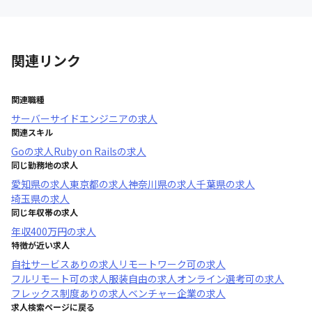
関連リンク
関連職種
サーバーサイドエンジニア
の求人
関連スキル
Go
の求人
Ruby on Rails
の求人
同じ勤務地の求人
愛知県
の求人
東京都
の求人
神奈川県
の求人
千葉県
の求人
埼玉県
の求人
同じ年収帯の求人
年収
400万円
の求人
特徴が近い求人
自社サービスあり
の求人
リモートワーク可
の求人
フルリモート可
の求人
服装自由
の求人
オンライン選考可
の求人
フレックス制度あり
の求人
ベンチャー企業
の求人
求人検索ページに戻る