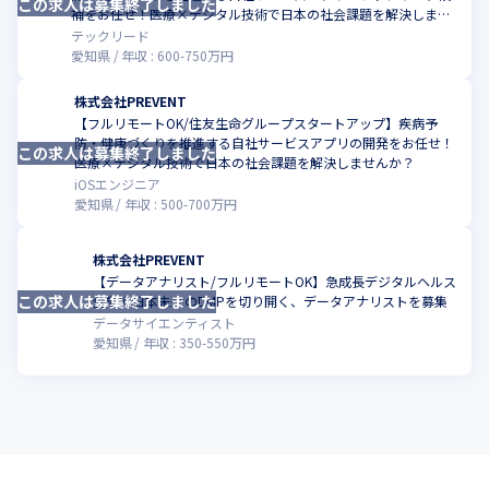
この求人は募集終了しました
こ
補をお任せ！医療×デジタル技術で日本の社会課題を解決しませ
んか？
テックリード
愛知県
年収 :
600
-
750
万円
株式会社PREVENT
【フルリモートOK/住友生命グループスタートアップ】疾病予
防・健康づくりを推進する自社サービスアプリの開発をお任せ！
この求人は募集終了しました
こ
医療×デジタル技術で日本の社会課題を解決しませんか？
iOSエンジニア
愛知県
年収 :
500
-
700
万円
株式会社PREVENT
【データアナリスト/フルリモートOK】急成長デジタルヘルス
この求人は募集終了しました
こ
企業で日本未来のDMPを切り開く、データアナリストを募集
データサイエンティスト
愛知県
年収 :
350
-
550
万円