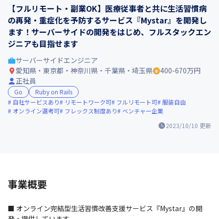
【フルリモート・副業OK】医療従事者と共に生活習慣病
の再発・重症化を予防するサービス『Mystar』を開発し
ます！サーバーサイドの開発をはじめ、フルスタックエン
ジニアも目指せます
サーバーサイドエンジニア
愛知県・東京都・神奈川県・千葉県・埼玉県
400-670万円
正社員
Go
Ruby on Rails
自社サービスあり
リモートワーク可
フルリモート可
服装自由
オンライン選考可
フレックス制度あり
ベンチャー企業
2023/10/10
更新
事業概要
■ オンライン完結型⽣活習慣改善⽀援サービス『Mystar』の開
発・提供しています