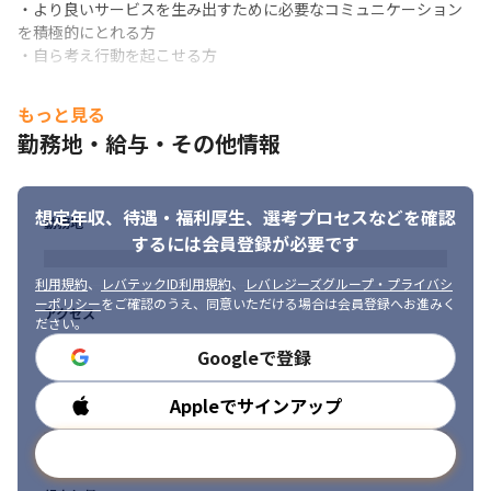
・より良いサービスを生み出すために必要なコミュニケーション
を積極的にとれる方

・自ら考え行動を起こせる方
もっと見る
勤務地・給与・その他情報
想定年収、待遇・福利厚生、
選考プロセスなどを確認
勤務地
するには会員登録が必要です
利用規約
、
レバテックID利用規約
、
レバレジーズグループ・プライバシ
ーポリシー
をご確認のうえ、同意いただける場合は会員登録へお進みく
アクセス
ださい。
Googleで登録
Appleでサインアップ
勤務時間
メールアドレスで登録