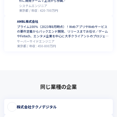
件に開発チームで上流から参画／
システムエンジニア
東京都
年収 :
420
-
700
万円
AMBL株式会社
プライム100％（2023年8月時点）！WebアプリやWebサービス
の要件定義からバックエンド開発、リリースまでお任せ／ゲーム
やFintech、エンタメ企業を中心に大手クライアントのプロジェク
ト多数
サーバーサイドエンジニア
東京都
年収 :
450
-
800
万円
同じ業種の企業
株式会社テクノデジタル