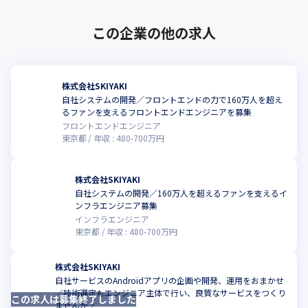
https://www.livefans.jp/
この企業の他の求人
株式会社SKIYAKI
自社システムの開発／フロントエンドの力で160万人を超え
こ
るファンを支えるフロントエンドエンジニアを募集
フロントエンドエンジニア
東京都
年収 :
480
-
700
万円
株式会社SKIYAKI
自社システムの開発／160万人を超えるファンを支えるイ
こ
ンフラエンジニア募集
インフラエンジニア
東京都
年収 :
480
-
700
万円
株式会社SKIYAKI
自社サービスのAndroidアプリの企画や開発、運用をおまかせ
／技術選定もエンジニア主体で行い、良質なサービスをつくり
この求人は募集終了しました
こ
ませんか？