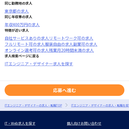
同じ勤務地の求人
東京都
の求人
同じ年収帯の求人
年収
400万円
の求人
特徴が近い求人
自社サービスあり
の求人
リモートワーク可
の求人
フルリモート可
の求人
服装自由
の求人
副業可
の求人
オンライン選考可
の求人
残業月20時間未満
の求人
求人検索ページに戻る
ITエンジニア・デザイナー求人を探す
応募へ進む
ITエンジニア・デザイナーの求人・転職TOP
ITエンジニア・デザイナーの求人・転職を探
IT・Web求人を探す
個人向けお問い合わせ