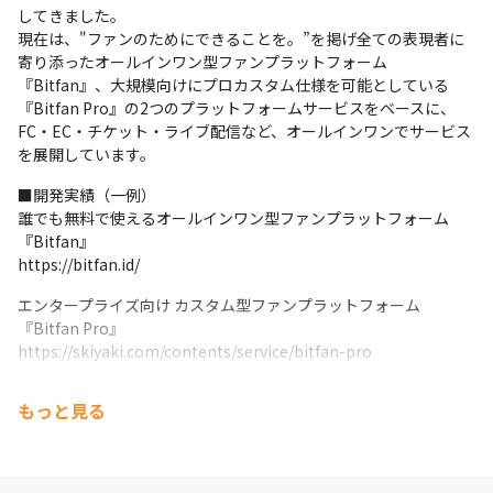
してきました。

現在は、"ファンのためにできることを。”を掲げ全ての表現者に
寄り添ったオールインワン型ファンプラットフォーム
『Bitfan』、大規模向けにプロカスタム仕様を可能としている
『Bitfan Pro』の2つのプラットフォームサービスをベースに、
FC・EC・チケット・ライブ配信など、オールインワンでサービス
を展開しています。
■開発実績（一例）

誰でも無料で使えるオールインワン型ファンプラットフォーム
『Bitfan』

https://bitfan.id/
エンタープライズ向け カスタム型ファンプラットフォーム
『Bitfan Pro』

https://skiyaki.com/contents/service/bitfan-pro
不正利用を抑止！ワンタイムQRコード認証とSMS認証を利用した
もっと見る
チケット販売・発券アプリ『SKIYAKI TICKET』

https://ticket.skiyaki.tokyo/
国内最大級の音楽ライブ情報サービス『LiveFans』
