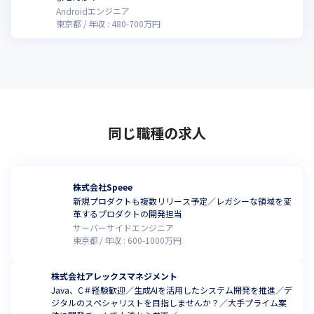
Androidエンジニア
東京都
年収 :
480
-
700
万円
同じ職種の求人
株式会社Speee
新規プロダクトも複数リリース予定／レガシーな領域を変
革するプロダクトの開発担当
サーバーサイドエンジニア
東京都
年収 :
600
-
1000
万円
株式会社アレックスマネジメント
Java、C＃経験歓迎／生成AIを活用したシステム開発を推進／デ
ジタルのスペシャリストを目指しませんか？／大手プライム案