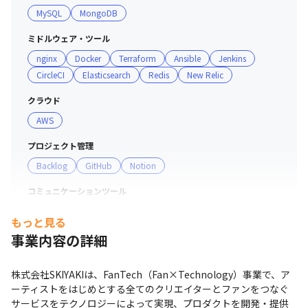
MySQL
MongoDB
ミドルウェア・ツール
nginx
Docker
Terraform
Ansible
Jenkins
CircleCI
Elasticsearch
Redis
New Relic
クラウド
AWS
プロジェクト管理
Backlog
GitHub
Notion
コミュニケーションツール
Slack
もっと見る
事業内容の詳細
マーケ・データ分析ツール
redash
株式会社SKIYAKIは、FanTech（Fan×Technology）事業で、ア
支給PC
ーティストをはじめとする全てのクリエイターとファンをつなぐ
Mac
サービスをテクノロジーによって実現、プロダクトを開発・提供