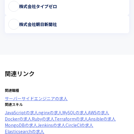
株式会社タイプゼロ
株式会社朝日新聞社
関連リンク
関連職種
サーバーサイドエンジニア
の求人
関連スキル
JavaScript
の求人
nginx
の求人
MySQL
の求人
AWS
の求人
Docker
の求人
Ruby
の求人
Terraform
の求人
Ansible
の求人
MongoDB
の求人
Jenkins
の求人
CircleCI
の求人
Elasticsearch
の求人