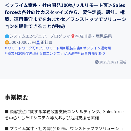
＜プライム案件・社内開発100%/フルリモート可＞Sales
forceの各社向けカスタマイズから、要件定義、設計、構
築、運用保守までをおまかせ／ワンストップでソリューシ
ョンを提供できることが強み
システムエンジニア、プログラマ
神奈川県・鹿児島県
500-1000万円
正社員
リモートワーク可
フルリモート可
服装自由
オンライン選考可
残業月20時間未満
女性エンジニアが活躍中
裁量労働制あり
2025/10/21
更新
事業概要
■ 顧客接点に関する業務改善支援コンサルティング、Salesforce
を中心としたITシステム導入および活用支援を実施
■ プライム案件・社内開発100%、ワンストップでソリューショ