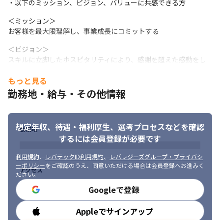
・以下のミッション、ビジョン、バリューに共感できる方
・細かく分業化をしていないため、上流工程やリーダー/マネジメ
ントに挑戦できる環境がございます
＜ミッション＞

お客様を最大限理解し、事業成長にコミットする
＜ビジョン＞

スキルに立脚したホスピタリティにより、感謝を超えた感動をし
ていただけるカンパニーへ
もっと見る
＜バリュー＞

勤務地・給与・その他情報
ヒトに寄り添い、ヒトの想いを実現する
想定年収、待遇・福利厚生、
選考プロセスなどを確認
勤務地
するには会員登録が必要です
利用規約
、
レバテックID利用規約
、
レバレジーズグループ・プライバシ
ーポリシー
をご確認のうえ、同意いただける場合は会員登録へお進みく
アクセス
ださい。
Googleで登録
Appleでサインアップ
勤務時間