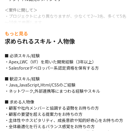
＜案件に関して＞

・プロジェクトにより異なりますが、少なくて2～3名、多くて5名
～10名で参画します

・複数名でプロジェクトに参加できるように配慮しています

もっと見る
・大規模プロジェクトにご参画いただけます（金額規模は億単位
求められるスキル・人物像
が多いです）
＜取引先企業例＞

■ 必須スキル/経験

・某大手損害保険会社

・Apex,LWC（VF）を用いた開発経験（3年以上）

・某行政機関

・Salesforceデベロッパー系認定資格を保有する方
・大手商用自動車メーカー

・大手流通グループ

■ 歓迎スキル/経験

・最大手HR、広告事業グループ

・Java,JavaScript,Html/CSSのご経験

・大手不動産会社

・ネットワーク,外部連携等にまつわる経験やスキル
・最大手監査法人
■ 求める人物像

■ この仕事の面白み、魅力

・顧客や社内メンバーと協調する姿勢をお持ちの方

・プライム案件、社内開発100%のため上流工程から携わることが
・顧客の要望を超える提案力をお持ちの方

可能です

・主体性やホスピタリティ、成長意欲や知的好奇心をお持ちの方

・Salesforce社やお客様より高い評価を得ており、高度なスキル
・全体最適化を行えるバランス感覚をお持ちの方

を身につけることができます
