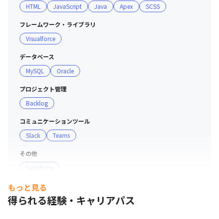
HTML
JavaScript
Java
Apex
SCSS
に提供し続けることを大事にしています
フレームワーク・ライブラリ
Visualforce
データベース
MySQL
Oracle
プロジェクト管理
Backlog
コミュニケーションツール
Slack
Teams
その他
Salesforce
もっと見る
支給PC
得られる経験・キャリアパス
Windows