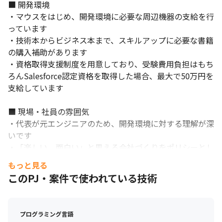
■ 開発環境

・マウスをはじめ、開発環境に必要な周辺機器の支給を行
っています

・技術本からビジネス本まで、スキルアップに必要な書籍
の購入補助があります

・資格取得支援制度を用意しており、受験費用負担はもち
ろんSalesforce認定資格を取得した場合、最大で50万円を
支給しています

■ 現場・社員の雰囲気

・代表が元エンジニアのため、開発環境に対する理解が深
いです

・「楽しい、面白い」と思える会社づくりをポリシーとし
ています

もっと見る
・信頼やホスピタリティを大事にしており、互いに支え合
このPJ・案件で使われている技術
う文化があります

・グローバルな組織体制があり、年次問わず意見を挙げや
すい環境です

プログラミング言語
・組織や事業の拡大ではなく、高い品質のサービスを顧客