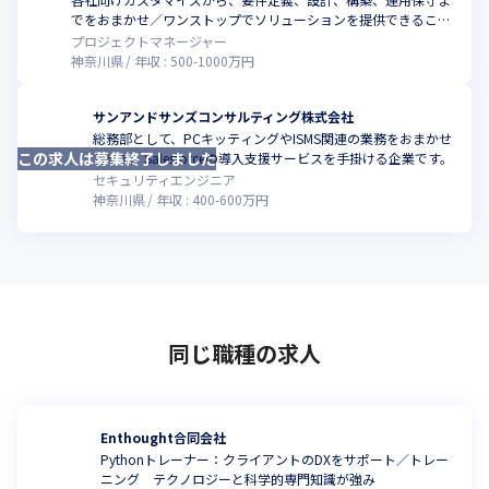
でをおまかせ／ワンストップでソリューションを提供できること
が強み
プロジェクトマネージャー
神奈川県
年収 :
500
-
1000
万円
サンアンドサンズコンサルティング株式会社
総務部として、PCキッティングやISMS関連の業務をおまかせ
この求人は募集終了しました
します。Salesforceの導入支援サービスを手掛ける企業です。
セキュリティエンジニア
神奈川県
年収 :
400
-
600
万円
同じ職種の求人
Enthought合同会社
Pythonトレーナー：クライアントのDXをサポート／トレー
ニング テクノロジーと科学的専門知識が強み