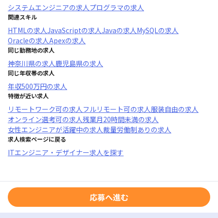
システムエンジニア
の求人
プログラマ
の求人
関連スキル
HTML
の求人
JavaScript
の求人
Java
の求人
MySQL
の求人
Oracle
の求人
Apex
の求人
同じ勤務地の求人
神奈川県
の求人
鹿児島県
の求人
同じ年収帯の求人
年収
500万円
の求人
特徴が近い求人
リモートワーク可
の求人
フルリモート可
の求人
服装自由
の求人
オンライン選考可
の求人
残業月20時間未満
の求人
女性エンジニアが活躍中
の求人
裁量労働制あり
の求人
求人検索ページに戻る
ITエンジニア・デザイナー求人を探す
応募へ進む