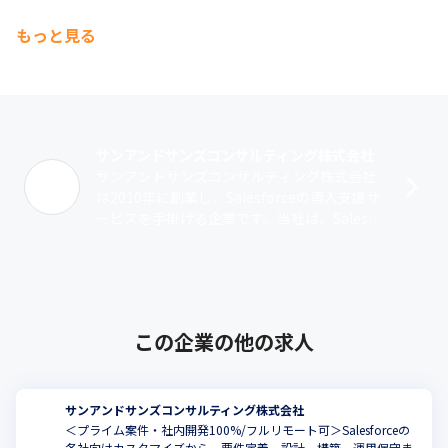
もっと見る
サンアンドサンズコンサルティング株式会社
サンアンドサンズコンサルティング株式会社
は2010年に創業し、Salesforceの導入支援サ
ービスを手掛ける企業です。当社は、Salesfo
rceのメリットを活かせるよう最適な設定導入
と活用を支援し･･･
この企業の他の求人
サンアンドサンズコンサルティング株式会社
＜プライム案件・社内開発100%/フルリモート可＞Salesforceの
各社向けカスタマイズから、要件定義、設計、構築、運用保守ま