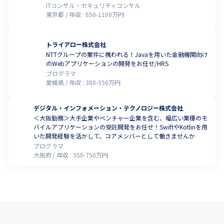
ITコンサル・セキュリティコンサル
東京都
年収 :
850
-
1100
万円
トライアロー株式会社
NTTグループの案件に携われる！Javaを用いた金融機関向け
のWebアプリケーションの開発をお任せ/HRS
プログラマ
愛媛県
年収 :
380
-
550
万円
デジタル・インフォメーション・テクノロジー株式会社
＜大阪勤務＞大手企業やベンチャー企業を含む、幅広い業種のモ
バイルアプリケーションの受託開発をお任せ！SwiftやKotlinを用
いた開発経験を活かして、コアメンバーとして働きませんか
プログラマ
大阪府
年収 :
350
-
750
万円