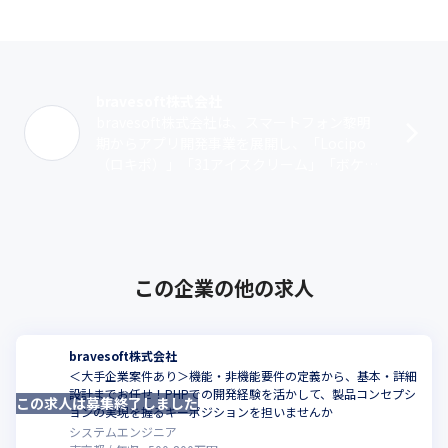
bravesoft株式会社
bravesoft株式会社は、スマートフォン黎明
期からアプリ開発事業を展開し、「Locipo
（ロキポ）」「31アイスクリーム」「ボケ
て」など、800件以上のタイトル、累計1億ダ
ウンロード超の実績を積み･･･
この企業の他の求人
bravesoft株式会社
＜大手企業案件あり＞機能・非機能要件の定義から、基本・詳細
設計までお任せ！PHPでの開発経験を活かして、製品コンセプシ
この求人は募集終了しました
こ
ョンの実現を握るキーポジションを担いませんか
システムエンジニア