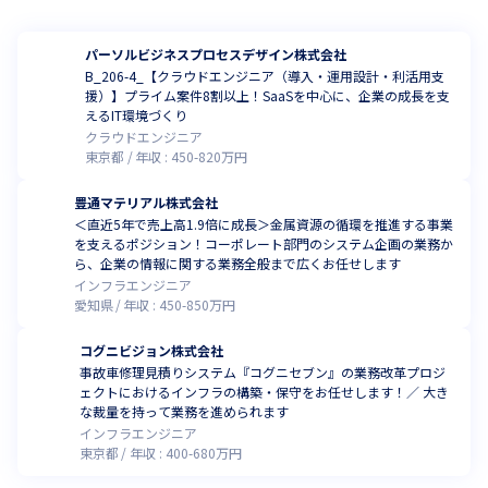
パーソルビジネスプロセスデザイン株式会社
B_206-4_【クラウドエンジニア（導入・運用設計・利活用支
援）】プライム案件8割以上！SaaSを中心に、企業の成長を支
えるIT環境づくり
クラウドエンジニア
東京都
年収 :
450
-
820
万円
豊通マテリアル株式会社
＜直近5年で売上高1.9倍に成長＞金属資源の循環を推進する事業
を支えるポジション！コーポレート部門のシステム企画の業務か
ら、企業の情報に関する業務全般まで広くお任せします
インフラエンジニア
愛知県
年収 :
450
-
850
万円
コグニビジョン株式会社
事故車修理見積りシステム『コグニセブン』の業務改革プロジ
ェクトにおけるインフラの構築・保守をお任せします！／ 大き
な裁量を持って業務を進められます
インフラエンジニア
東京都
年収 :
400
-
680
万円