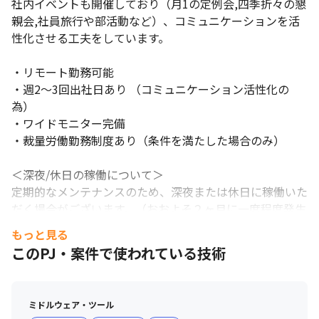
社内イベントも開催しており（月1の定例会,四季折々の懇
親会,社員旅行や部活動など）、コミュニケーションを活
社内でのコミュニケーションを大切にしています。
性化させる工夫をしています。

・リモート勤務可能

・週2〜3回出社日あり （コミュニケーション活性化の
為）

・ワイドモニター完備

・裁量労働勤務制度あり（条件を満たした場合のみ）

＜深夜/休日の稼働について＞

定期的なメンテナンスのため、深夜または休日に稼働いた
だく場合がございます。（おおよそ２ヶ月に一度程度発生
します）

もっと見る
その場合は必ず代休や振替休日を取得いただき、長時間労
このPJ・案件で使われている技術
働にならないよう注意を払っておりますのでご安心くださ
い。

ミドルウェア・ツール
＜オリジナルの評価制度あり＞
