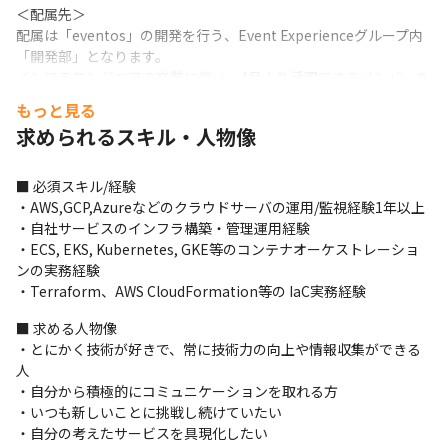
＜配属先＞

配属は「eventos」の開発を行う、Event Experienceグループ内
「開発部」となります。

インフラエンジニアの卒業に伴い、4月より活躍できるメンバーを
急募しております。
もっと見る
求められるスキル・人物像
＜使用技術＞

PHP以降 / Laravel以降
■ 必須スキル/経験

＜開発体制＞

・AWS,GCP,Azureなどのクラウドサーバの運用/監視経験1年以上

クライアントの声を反映させながらPDCAを回し柔軟に対応できる
・自社サービスのインフラ構築・管理運用経験

よう、スクラム開発を取り入れ 2週間のスプリントでアウトプッ
・ECS, EKS, Kubernetes, GKE等のコンテナオーケストレーショ
トを継続しています。なるべく短い期間でアウトプットをし続
ンの実務経験

け、顧客にとって本当の意味で価値のあるプロダクトであり続け
・Terraform、AWS CloudFormation等の IaC実務経験
ます。
■ 求める人物像

＜募集背景＞

・とにかく技術が好きで、常に技術力の向上や情報収集ができる
『eventos』はリアル／オンラインイベントに必要な機能を搭載
人

し、

・自分から積極的にコミュニケーションを取れる方

ノーコードで更新できるイベント管理プラットフォームです。
・いつも新しいことに挑戦し続けていたい

・自分の考えたサービスを具現化したい

2015年に「イベント業界向けパッケージアプリ」として誕生し、
