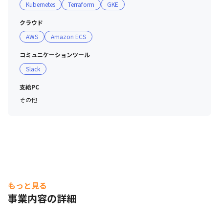
Kubernetes
Terraform
GKE
・能力に応じた階級別基本給

・売上目標と達成度による成果報酬

社内には自己研鑽の文化が根付いています。
クラウド
・チャレンジ目標と達成度による成果報酬

AWS
Amazon ECS
・チーム手当/役職手当など各種手当

※実力や成果がリアルに給与に反映されるため、半年で
コミュニケーションツール
10万円近くアップした社員もいます
Slack
支給PC
その他
もっと見る
事業内容の詳細