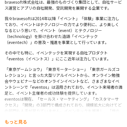
bravesoft株式会社は、最強のものづくり集団として、自社サービ
ス運営とアプリの自社開発、受託開発を展開する企業です。
我々bravesoftは2014年以降「イベント」「体験」事業に注力し
ており、イベントはテクノロジーの力でより便利に、より楽しく
なるという思いで、イベント（event）とテクノロジー
（technology）を掛け合わせた造語「イベンテック
（eventech）」の普及・推進を事業として行っています。
その中でも特に、イベンテックを実現する自社プロダクト
「eventos（イベントス）」にここ近年は注力しています。
「東京ゲームショウ」「東京モーターショー」「東京ガールズコ
レクション」と言った大型リアルイベントから、オンライン勉強
会やウェビナーなどのオンラインイベントなど、さまざまなイベ
ントシーンで「eventos」は活用されており、イベント来場者の満
足と、イベント主催者の成功体験を提供しています。

eventosは現在、「セールス・マーケティング」「カスタマーサ
クセス」「開発」の3部門で構成されており、規模拡大に向けてど
の部門も人手が足りていません。イベンテックを推進し、「世の
中の全てのイベントの成功を実現したい」という思いを持つ、皆
もっと見る
様の挑戦を心よりお待ちしています。