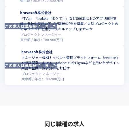
東京都
年収 :
500
-
800
万円
bravesoft株式会社
『TVer』『bokete（ボケて）』など800本以上のアプリ開発実
績！自社や受託のアプリ開発のPMを募集／大型プロジェクトの
この求人は募集終了しました
こ
マネジメントを通してスキルアップしませんか
プロジェクトマネージャー
東京都
年収 :
700
-
900
万円
bravesoft株式会社
マネージャー候補！イベント管理プラットフォーム『eventos』
や受託開発における、Adobe XDやFigmaなどを用いたデザイン
この求人は募集終了しました
こ
業務や企画・要求分析をお任せ
プロジェクトマネージャー
東京都
年収 :
700
-
900
万円
同じ職種の求人