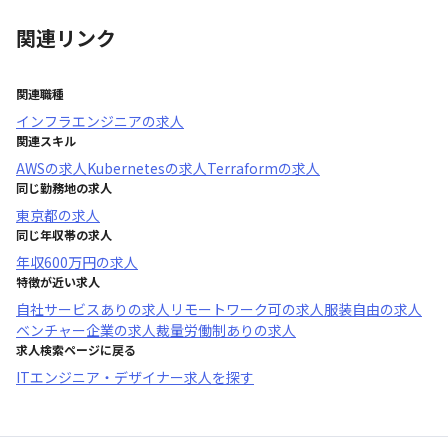
関連リンク
関連職種
インフラエンジニア
の求人
関連スキル
AWS
の求人
Kubernetes
の求人
Terraform
の求人
同じ勤務地の求人
東京都
の求人
同じ年収帯の求人
年収
600万円
の求人
特徴が近い求人
自社サービスあり
の求人
リモートワーク可
の求人
服装自由
の求人
ベンチャー企業
の求人
裁量労働制あり
の求人
求人検索ページに戻る
ITエンジニア・デザイナー求人を探す