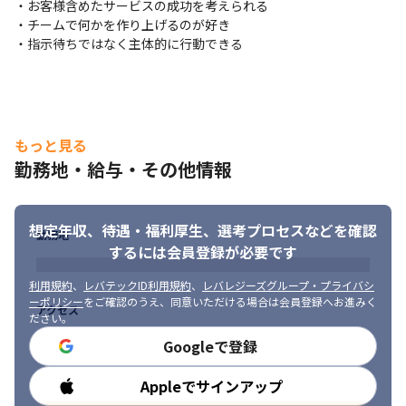
・お客様含めたサービスの成功を考えられる

2018年にはサービス耐久年数を超えていたこともあり、フルリニ
・チームで何かを作り上げるのが好き

ューアル致しました。

・指示待ちではなく主体的に行動できる
2020年にはコロナの影響で、リアルイベントで利用されるアプリ
からオンラインイベントに対応できるWEBにも対応できるよう展
開しております！

そして2021年以降、イベントDX業界は戦国時代を迎えており、更
なる飛躍・発展に向けてアプリもWEBも両方で業界No.1を目指す
べく、現在リソースを投入しています！
もっと見る
勤務地・給与・その他情報
■ この仕事の面白み、魅力

魅力①

bravesoftの主力事業として急成長するサービスに携われる

想定年収、待遇・福利厚生、
選考プロセスなどを確認
イベントの需要が市場で高まっており、問い合わせは日々急増し
勤務地
ています。また、上場準備中というフェーズでもあるため、
するには会員登録が必要です
eventosは弊社の主力事業となっております。急成長しているプロ
利用規約
、
レバテックID利用規約
、
レバレジーズグループ・プライバシ
ダクトに参画できる面白さや楽しさは今しか味わえません！
ーポリシー
をご確認のうえ、同意いただける場合は会員登録へお進みく
アクセス
ださい。
魅力②

高い技術力のチームメンバーと共に開発ができる

Googleで登録
eventosの開発メンバーは、エンジニア経験が10年以上のベテラ
ンが中心に構成されております。エンジニアにとって名誉のあ
Appleでサインアップ
勤務時間
る”ベストハッカー賞”を受賞した社員も在籍しており、eventos