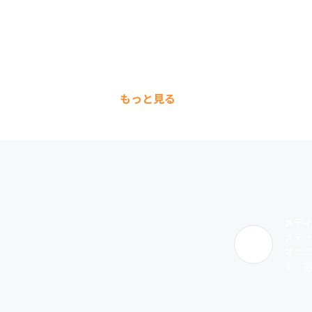
もっと見る
メデ
メデ
オニ
す。歯