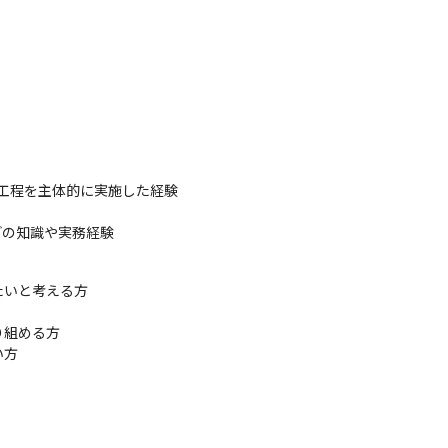
工程を主体的に実施した経験

どの知識や実務経験
いと考える方

組める方

い方
社内のサポート体制が充実していま