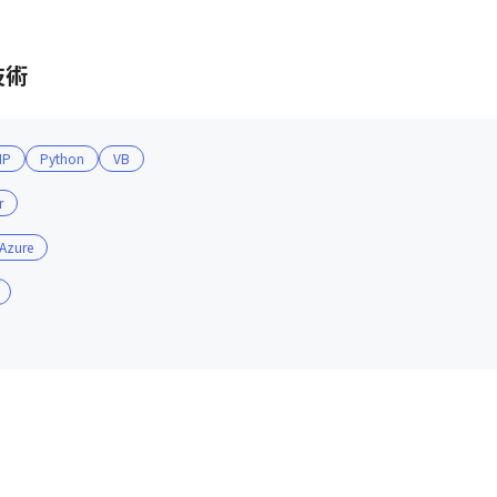
技術
HP
Python
VB
r
 Azure