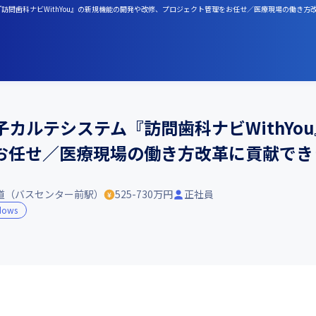
『訪問歯科ナビWithYou』の新規機能の開発や改修、プロジェクト管理をお任せ／医療現場の働き方
子カルテシステム『訪問歯科ナビWithYo
お任せ／医療現場の働き方改革に貢献でき
道（バスセンター前駅）
525-730万円
正社員
dows