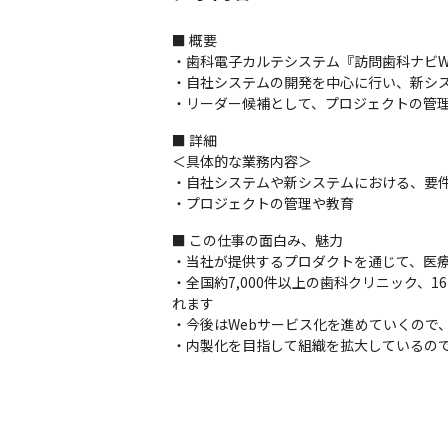
■ 概要

・歯科電子カルテシステム『訪問歯科ナビWi
・自社システムの開発を中心に行い、新シス
・リーダー候補として、プロジェクトの管
■ 詳細

＜具体的な業務内容＞

・自社システムや新システムにおける、要件
・プロジェクトの管理や教育
■ この仕事の面白み、魅力

・当社が提供するプロダクトを通じて、医療
・全国約7,000件以上の歯科クリニック、
れます

・今後はWebサービス化を進めていくので、
・内製化を目指して組織を拡大しているの