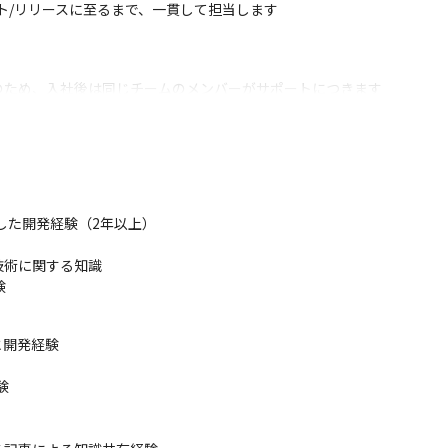
ト/リリースに至るまで、一貫して担当します

ため、入社後は同じチームのメンバーがサポートにつきます

つれて徐々に難しい業務に挑戦します
りで生活者を豊かにすることの喜びを実感できます

イナー達とチームを組み、早いサイクルでリリースを繰り返してサービ
組みの結果がサービスに反映されるのを、リアルタイムで見ることがで
利用した開発経験（2年以上）

大規模なWebサイト開発のノウハウやインフラ環境を活用しながら、新
術に関する知識

での技術共有など、エンジニア同士で技術力を高めることのできる環境が用意
験
能要件、品質要件、大容量データ操作や他システム連携など、広範囲に
開発経験


