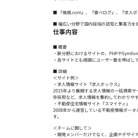
■ 『価格.com』、『食べログ』、『求
■ 幅広い分野で国内屈指の認知と集客力を
仕事内容
■ 概要

・新分野におけるサイトの、PHPやSymfo
・各サイトとも順調にユーザー数を伸ばし
■ 詳細

＜サイト例＞

・求人情報サイト『求人ボックス』

2015年より展開する求人情報の一括検索
卒採用など、求人情報を集約してわかりやす
・不動産住宅情報サイト『スマイティ』

2008年から運営している不動産情報ポー
す。
＜チームに関して＞

・開発メンバーだけでなく、企画やデザイナ