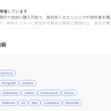
開催しています

囲内で自由に購入可能で、毎月多くのエンジニアが技術書を購入
で、有料セミナーに参加する場合は事前に相談の上、会社が費用
、会場の提供や協賛などの支援を行っています
技術
Symfony
MongoDB
Grafana
Kubernetes
Jenkins
Elasticsearch
kibana
Redmine
Git
JIRA
Confluence
Bitbucket