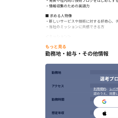
・発表や社内向け技術ブログをはじめとする
・情報収集のための英語力
■ 求める人物像

・新しいサービスや技術に対する好奇心、チ
・当社のミッションに共感できる方
＜ミッション＞

「世界にあふれる情報が、一人一人の生活に
もっと見る
「いつもの生活をインターネットでもっと
勤務地・給与・その他情報
勤務地
選考プ
アクセス
利用規約
、
レバテ
認のうえ、同意
国内最大級の自社サービスに携わることが
勤務時間
想定年収