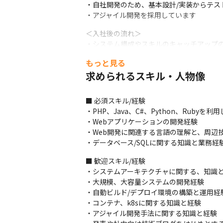
・自社開発のため、基本設計/実装からテス
・アジャイル開発を採用しています
＜入社後の流れ＞

・システム構成やスキルのキャッチアップの
・簡単な業務から開始し、業務に慣れるに
もっと見る
■ この仕事の面白み、魅力

求められるスキル・人物像
・企業理念でもあるユーザ本位のサービス創
・アジャイル開発に理解のある企画者やデザ
■ 必須スキル/経験

・自分が携わったプロジェクトにおける取り
・PHP、Java、C#、Python、Rubyを
・『価格.com』や『食べログ』といった
・Webアプリケーションの開発経験

ることができます

・Web開発に関連する言語の理解と、周辺技
・部署横断での勉強会やConfluence
・データベース/SQLに関する知識と業務経
・ビジネスロジック、サービスレベル、性
■ 歓迎スキル/経験

・システムアーキテクチャに関する、知識と
・大規模、大容量システムの開発経験

・自動ビルド/デプロイ環境の構築と運用経験
・コンテナ、k8sに関する知識と経験

・アジャイル開発手法に関する知識と経験
