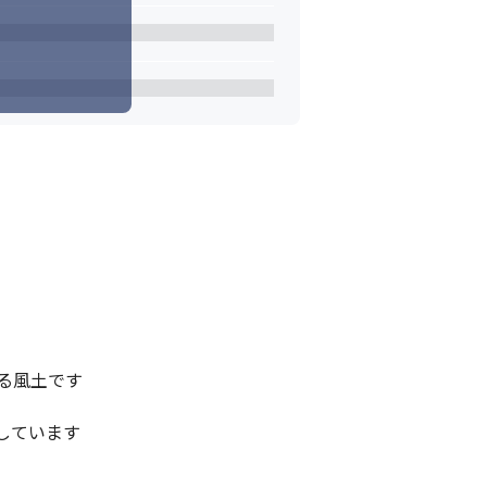
風土です

ています
