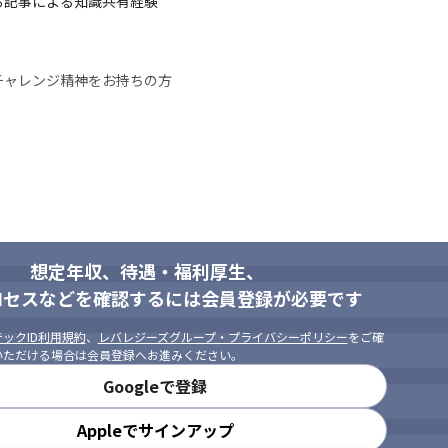
記事による知識共有経験

ャレンジ精神をお持ちの方

もっと身近に、溶け込むように」

素敵に」
想定年収、待遇・福利厚生、
ロセスなどを確認するには会員登録が必要です
ックID利用規約
、
レバレジーズグループ・プライバシーポリシー
をご確
いただける場合は会員登録へお進みください。
できます。
社員が「働く楽しさ」と「働きやす
Googleで登録
Appleでサインアップ