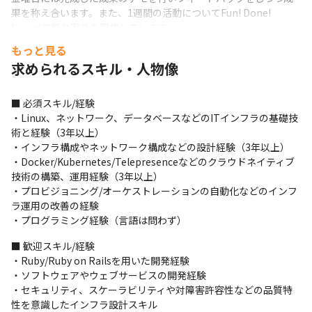
果を称え合います。また、1週間の活動についてFun! Done! 
Learn!で振り返りを実施しています。
もっと見る
自主性の高いスクラムチームとなっており、開発するインフラや
求められるスキル・人物像
基盤のエピックについてもユニットリーダーやテックリードから
のサポートを受けつつ担当者自らがエピックオーナーとなり、要
件定義や設計、期限を定義する場合が多いです。
■ 必須スキル/経験

・Linux、ネットワーク、データベースなどのITインフラの基礎技
【配属部署について】

術と経験（3年以上）

「開発サイクルのフィードバックを素早く、リッチにすることで
・インフラ構成やネットワーク構成などの設計経験（3年以上）

最高の開発・テスト体験を実現する」をミッションに、食べログ
・Docker/Kubernetes/Telepresenceなどのクラウドネイティブ
の開発者に最高の開発・テスト体験を提供するための

技術の構築、運用経験（3年以上）

・開発基盤の構築

・プロビジョニング/オーケストレーションの自動化などのインフ
・テスト自動化基盤の構築

ラ運用の改善の経験

をKubernetesなどのクラウドネイティブ技術を利用して実施する
・プログラミング経験（言語は問わず）
チームです。
■ 歓迎スキル/経験

【入社後にお任せしたい事】

・Ruby/Ruby on Railsを用いた開発経験

・食べログの開発環境のDocker/Kubernetes化のサポート

・ソフトウェアやウェブサービスの開発経験

・こちらは現在リーダーが半年かけて取り組んでいるプロジェク
・セキュリティ、スケーラビリティや対障害許容性などの品質特
トです。

性を意識したインフラ設計スキル

・こちらのプロジェクトに参画しリーダーのサポートをしていた