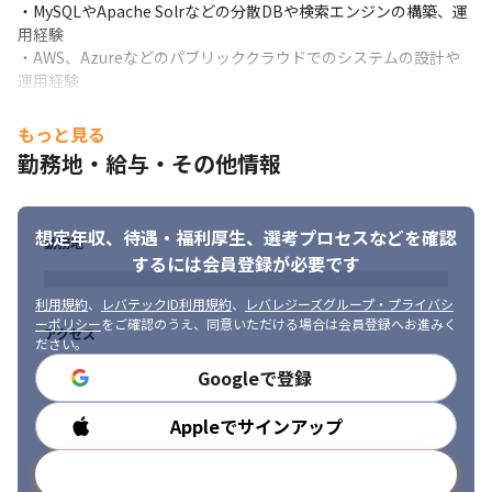
・MySQLやApache Solrなどの分散DBや検索エンジンの構築、運
だきつつ、食べログのドメイン知識を身につけていただきます。

用経験

6ヶ月後〜1年後：

・AWS、Azureなどのパブリッククラウドでのシステムの設計や
・食べログの開発環境のクラウドネイティブ化などについて、エ
運用経験

ピックオーナーとして新規アイデアのご提案、設計、実装などを
・モノリシックなシステムをマイクロサービス化した経験
お任せします。
もっと見る
■ 求める人物像

【Developer Productivity】

勤務地・給与・その他情報
・100%の確証の持てない技術的な課題にも積極的に取り組むチャ
　「Developer Productivity」は、この10年でアジャイルから
レンジ精神のある方

DevOpsへと変革を遂げた開発プラクティスの最新の考え方です。
・よりよい開発基盤について開発者と同じ目線で一緒に議論でき
スクラムなどの開発マネージメントとテスト自動化や運用自動化
想定年収、待遇・福利厚生、
選考プロセスなどを確認
る方

などの技術要素に、品質ダッシュボードなどの改善活動を融合し
勤務地
・インフラ、テスト自動化、セキュリティなど技術分野について
するには会員登録が必要です
ていくことで、持続可能なソフトウェア開発サイクルを実現しま
横断的に興味のある方

す。最新の手法を身につけるだけでなく、社内外のエキスパート
・小さい成功を積み重ねて大きな成功に導くことに喜びを感じれ
利用規約
、
レバテックID利用規約
、
レバレジーズグループ・プライバシ
と連携しながら新たな手法を考案していくチャンスがあります。
ーポリシー
をご確認のうえ、同意いただける場合は会員登録へお進みく
る方
アクセス
ださい。
【キャリアパス】

Googleで登録
食べログでは、上級専門職またはエンジニアリングマネージャー
としてのキャリアを将来的にお願いします。

・食べログの開発環境についての上級専門職（テックリード）

Appleでサインアップ
勤務時間
-世の中の最新技術をキャッチアップし、常に一歩先をいく開発環
境の設計と構築

メールアドレスで登録