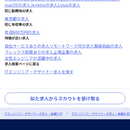
macOS
の求人
Jenkins
の求人
Linux
の求人
同じ勤務地の求人
東京都
の求人
同じ年収帯の求人
年収
600万円
の求人
特徴が近い求人
自社サービスあり
の求人
リモートワーク可
の求人
服装自由
の求人
フレックス制度あり
の求人
上場企業
の求人
女性エンジニアが活躍中
の求人
求人検索ページに戻る
ITエンジニア・デザイナー求人を探す
似た求人からスカウトを受け取る
ITエンジニア・デザイナーの求人・転職TOP
ITエンジニア・デザイナーの求人・転職を探