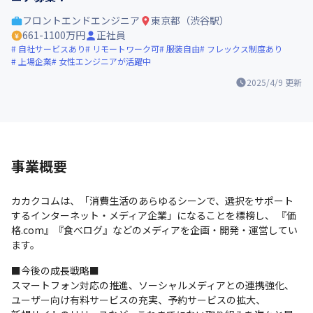
フロントエンドエンジニア
東京都（渋谷駅）
661-1100万円
正社員
自社サービスあり
リモートワーク可
服装自由
フレックス制度あり
上場企業
女性エンジニアが活躍中
2025/4/9
更新
事業概要
カカクコムは、「消費生活のあらゆるシーンで、選択をサポート
するインターネット・メディア企業」になることを標榜し、 『価
格.com』『食べログ』などのメディアを企画・開発・運営してい
ます。 
■今後の成長戦略■ 

スマートフォン対応の推進、ソーシャルメディアとの連携強化、

ユーザー向け有料サービスの充実、予約サービスの拡大、
