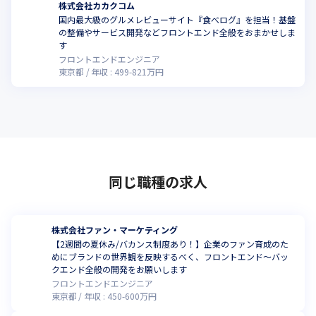
株式会社カカクコム
国内最大級のグルメレビューサイト『食べログ』を担当！基盤
の整備やサービス開発などフロントエンド全般をおまかせしま
す
フロントエンドエンジニア
東京都
年収 :
499
-
821
万円
同じ職種の求人
株式会社ファン・マーケティング
【2週間の夏休み/バカンス制度あり！】企業のファン育成のた
めにブランドの世界観を反映するべく、フロントエンド〜バッ
クエンド全般の開発をお願いします
フロントエンドエンジニア
東京都
年収 :
450
-
600
万円