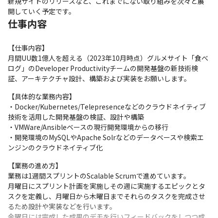
新規サイトのリリースなど、これまでにない取り組みを次々と展
開していく予定です。
仕事内容
【仕事内容】

月間UU数1億人を超える（2023年10月時点）グルメサイト「食べ
ログ」のDeveloper Productivityチームの開発基盤の新技術検
証、アーキテクチャ設計、構築および実装をお願いします。
【具体的な業務内容】

・Docker/Kubernetes/Telepresenceなどのクラウドネイティブ
技術を活用した開発基盤の検証、設計や構築

・VMWare/Ansibleベースの現行開発環境からの移行

・開発環境のMySQLやApache Solrなどのデータベースや検索エ
ンジンのクラウドネイティブ化
【業務の進め方】

業務は1週間スプリントのScalable Scrumで進めています。

月曜日にスプリント計画を実施しその週に実施するエピックとタ
スクを定義し、月曜日から木曜日までそれらのタスクを完成させ
るため設計や実装などを行います。

金曜日には完成した成果のデモを行いフィードバックをしつつ成