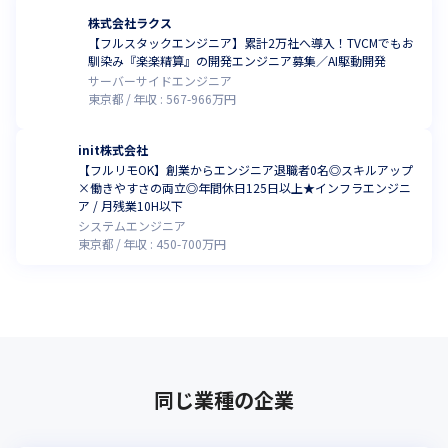
株式会社ラクス
【フルスタックエンジニア】累計2万社へ導入！TVCMでもお
馴染み『楽楽精算』の開発エンジニア募集／AI駆動開発
サーバーサイドエンジニア
東京都
年収 :
567
-
966
万円
init株式会社
【フルリモOK】創業からエンジニア退職者0名◎スキルアップ
×働きやすさの両立◎年間休日125日以上★インフラエンジニ
ア / 月残業10H以下
システムエンジニア
東京都
年収 :
450
-
700
万円
同じ業種の企業