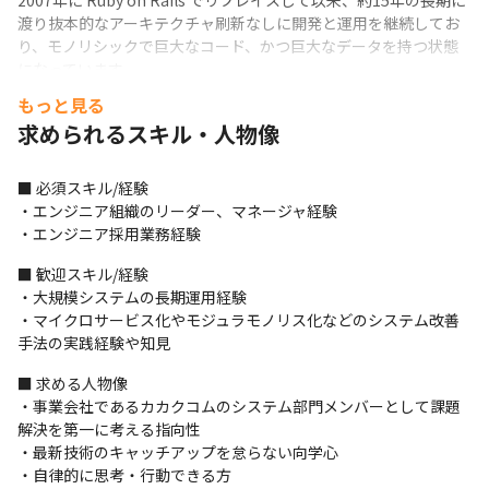
2007年に Ruby on Rails でリプレイスして以来、約15年の長期に
渡り抜本的なアーキテクチャ刷新なしに開発と運用を継続してお
り、モノリシックで巨大なコード、かつ巨大なデータを持つ状態
になっています。

この巨大なシステムを以下のステップで改善しています。

もっと見る
1.システムをKubernetesなどモダンなインフラ基盤に刷新して変
求められるスキル・人物像
更安全性と変更容易性を高める

2.設計変更や不要なコード削除などの大胆な改修を小さく速く繰
り返し、疎結合・高凝集なモノリスに作り変える

■ 必須スキル/経験

3.組織構造やビジネスファンクション・ドメインモデル・ユースケ
・エンジニア組織のリーダー、マネージャ経験

ース等より、マイクロサービスの境界を考察し、定義し、分割す
・エンジニア採用業務経験
る
■ 歓迎スキル/経験

【チーム体制】

・大規模システムの長期運用経験

この計画を遂行するための3ユニット体制を考えており、これらの
・マイクロサービス化やモジュラモノリス化などのシステム改善
ユニットを統括・リードされることを期待しています。

手法の実践経験や知見
・モジュラモノリスアプリケーション化ユニット

■ 求める人物像

・システム改善支援基盤ユニット

・事業会社であるカカクコムのシステム部門メンバーとして課題
・マイクロサービス基盤ユニット
解決を第一に考える指向性

■ミッション

・最新技術のキャッチアップを怠らない向学心

2005年にスタートした口コミとランキングで探せるレストラン検
・自律的に思考・行動できる方