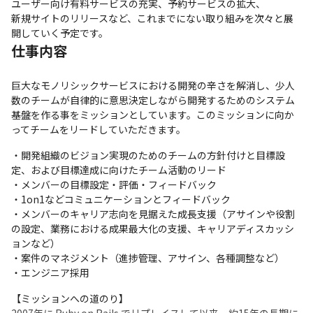
ユーザー向け有料サービスの充実、予約サービスの拡大、

新規サイトのリリースなど、これまでにない取り組みを次々と展
開していく予定です。
仕事内容
巨大なモノリシックサービスにおける開発の辛さを解消し、少人
数のチームが自律的に意思決定しながら開発するためのシステム
基盤を作る事をミッションとしています。このミッションに向か
ってチームをリードしていただきます。
・開発組織のビジョン実現のためのチームの方針付けと目標設
定、および目標達成に向けたチーム活動のリード

・メンバーの目標設定・評価・フィードバック

・1on1などコミュニケーションとフィードバック

・メンバーのキャリア志向を見据えた成長支援（アサインや役割
の設定、業務における成果最大化の支援、キャリアディスカッシ
ョンなど）

・案件のマネジメント（進捗管理、アサイン、各種調整など）

・エンジニア採用
【ミッションへの道のり】
