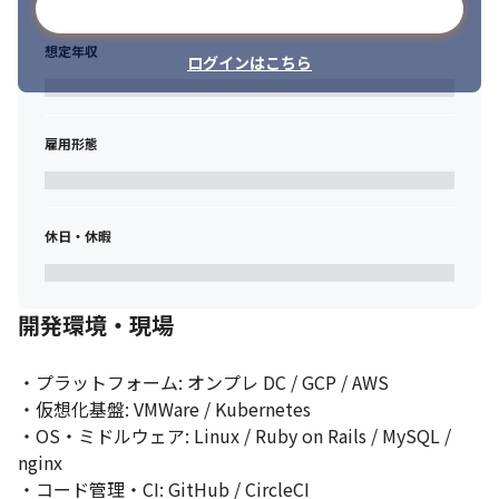
メールアドレスで登録
技術部マイクロサービス化チームは巨大なモノリシックサービス
における開発の辛さを解消し、少人数のチームが自律的に意思決
想定年収
定しながら開発するためのシステム基盤を作る事をミッションと
ログインはこちら
しています。
雇用形態
休日・休暇
開発環境・現場
・プラットフォーム: オンプレ DC / GCP / AWS

・仮想化基盤: VMWare / Kubernetes

・OS・ミドルウェア: Linux / Ruby on Rails / MySQL / 
nginx

・コード管理・CI: GitHub / CircleCI
