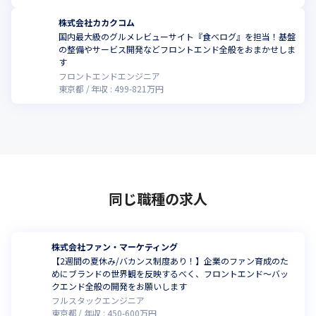
株式会社カカクコム
国内最大級のグルメレビューサイト『食べログ』を担当！基盤
の整備やサービス開発などフロントエンド全般をおまかせしま
す
フロントエンドエンジニア
東京都
年収 :
499
-
821
万円
同じ職種の求人
株式会社ファン・マーケティング
【2週間の夏休み/バカンス制度あり！】企業のファン育成のた
めにブランドの世界観を反映するべく、フロントエンド〜バッ
クエンド全般の開発をお願いします
フルスタックエンジニア
東京都
年収 :
450
-
600
万円