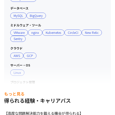
データベース
MySQL
BigQuery
ミドルウェア・ツール
VMware
nginx
Kubernetes
CircleCI
New Relic
Sentry
クラウド
AWS
GCP
サーバー・OS
Linux
プロジェクト管理
GitHub
Asana
もっと見る
得られる経験・キャリアパス
コミュニケーションツール
Teams
【高度な問題解決能力を鍛える機会が得られる】
