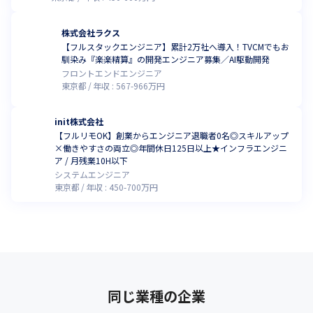
株式会社ラクス
【フルスタックエンジニア】累計2万社へ導入！TVCMでもお
馴染み『楽楽精算』の開発エンジニア募集／AI駆動開発
フロントエンドエンジニア
東京都
年収 :
567
-
966
万円
init株式会社
【フルリモOK】創業からエンジニア退職者0名◎スキルアップ
×働きやすさの両立◎年間休日125日以上★インフラエンジニ
ア / 月残業10H以下
システムエンジニア
東京都
年収 :
450
-
700
万円
同じ業種の企業