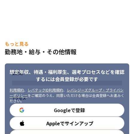
索・予約サイトです。「失敗しないお店選び」という課題に向き
合い続け、現在、月間約9,600万人（※1）のユーザーが利用する
日本最大級のサービスに成長しました。目まぐるしく変化する外
食産業を盛り上げるべく、近年は飲食店や卸売業者など外食を支
える人たちの課題を解決するDXプロダクトにも挑戦しています。
これらのサービスを通して人々とレストランをつなぐプラットフ
ォームになるべく世の中に貢献していきます。

もっと見る
※1 2023年3月現在。PC、スマートフォンブラウザ/アプリ等で同
勤務地・給与・その他情報
じユーザが閲覧している場合には重複カウント
私たちは市場や事業の変化に素早く対応できるシステムと、それ
を実現させる開発組織を作る事を責務としています。システムが
想定年収、待遇・福利厚生、
選考プロセスなどを確認
勤務地
事業成長のボトルネックにならないよう、モノを作るだけでなく
するには会員登録が必要です
作ったモノの健全性を保ち続けることやビジネス理解もそのため
の大事な手段の一つと考えています。サービス開発のように組織
利用規約
、
レバテックID利用規約
、
レバレジーズグループ・プライバシ
の改善を行うべくFourKeysの計測とアクショナブルな指標への落
ーポリシー
をご確認のうえ、同意いただける場合は会員登録へお進みく
アクセス
とし込みや、よりインパクトの大きな成果を出すべく、１プロジ
ださい。
ェクト１チャレンジすること、人同士のつながりを大事にするこ
Googleで登録
と、部署やプロダクトの垣根を超えていくことを大切にしに日々
の業務にあたっています。
Appleでサインアップ
勤務時間
＜マイクロサービス化チームのミッション＞
