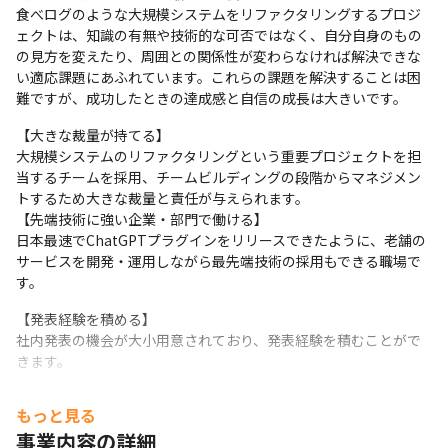
マーケ・データ分析ツール
食べログのような大規模システムをリファクタリングするプロジ
Tableau
ェクトは、知識の有無や技術的な可否ではなく、自分自身のもの
の見方を変えたり、周囲との関係性が変わらなければ解決できな
い適応課題にあふれています。これらの課題を解決することは困
難ですが、成功したときの達成感と自信の成長は大きいです。
【大きな裁量が持てる】

大規模システムのリファクタリングという重要プロジェクトを担
当するチームを採用、チームビルディングの段階からマネジメン
トするため大きな裁量と責任が与えられます。

【先端技術に強い企業・部門で働ける】

日本最速でChatGPTプラグインをリリースできたように、老舗の
サービスを開発・運用しながら最先端技術の採用もできる職場で
す。
【発表経験を積める】

社内発表の機会が大小用意されており、発表経験を積むことがで
きます。
【社会的へ大きな影響のある仕事ができる】

もっと見る
9000万MAUを持つレストラン検索・予約サイトのシステムを改善
事業内容の詳細
するということは、多くのユーザー、飲食店経営者の生活をより