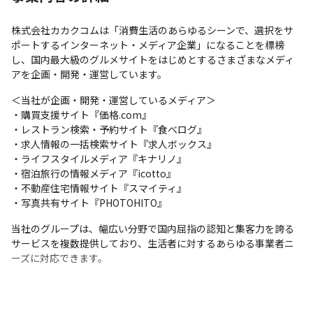
良くする大きなやりがいのある仕事です。
株式会社カカクコムは「消費生活のあらゆるシーンで、選択をサ
【その他】

ポートするインターネット・メディア企業」になることを標榜
食べ歩きを趣味にしている人が多いため、美味しいお店に詳しく
し、国内最大級のグルメサイトをはじめとするさまざまなメディ
なれます。
アを企画・開発・運営しています。
＜当社が企画・開発・運営しているメディア＞

・購買支援サイト『価格.com』

・レストラン検索・予約サイト『食べログ』

・求人情報の一括検索サイト『求人ボックス』

・ライフスタイルメディア『キナリノ』

・宿泊旅行の情報メディア『icotto』

・不動産住宅情報サイト『スマイティ』

・写真共有サイト『PHOTOHITO』
当社のグループは、幅広い分野で国内屈指の認知と集客力を誇る
サービスを複数提供しており、生活者に対するあらゆる事業者ニ
ーズに対応できます。