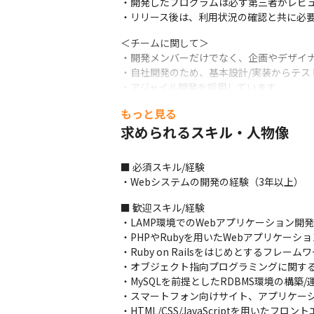
・開発したプログラムは必ず第三者がレビュ
・リリース後は、利用状況の確認と共に必
＜チームに関して＞

・開発メンバーだけでなく、企画やデザイナ
・自社開発のため、基本設計/実装からテス
・アジャイル開発を採用しています

・旅行者の行動プロセスに合わせたサービ
もっと見る
■ この仕事の面白み、魅力

求められるスキル・人物像
・企画から開発/リリースまでをスピード感
・多くのユーザーに利用されているサービス
■ 必須スキル/経験

・ほぼ100%自社内で開発を進めており、
・Webシステムの開発の経験（3年以上）
・企画の段階から携われるため、自身のア
■ 歓迎スキル/経験

・LAMP環境でのWebアプリケーション開発
・PHPやRubyを用いたWebアプリケーショ
・Ruby on Railsをはじめとするフレー
・オブジェクト指向プログラミングに関する
・MySQLを前提としたRDBMS環境の構築/
・スマートフォン向けサイト、アプリケーシ
・HTML/CSS/JavaScriptを用いたフロ