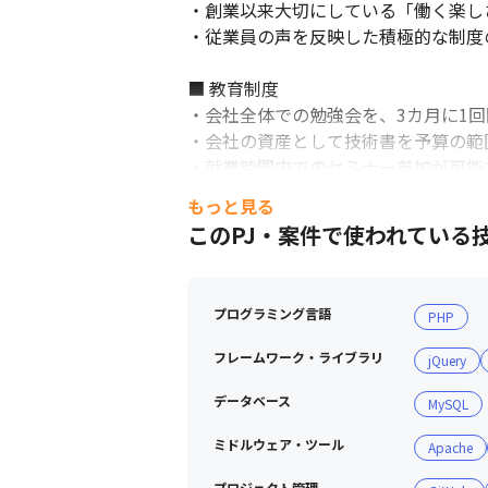
・創業以来大切にしている「働く楽し
・従業員の声を反映した積極的な制度
■ 教育制度	

・会社全体での勉強会を、3カ月に1回
・会社の資産として技術書を予算の範
・就業時間内でのセミナー参加が可能
・社内外イベントの運営支援における
もっと見る
このPJ・案件で使われている
プログラミング言語
PHP
フレームワーク・ライブラリ
jQuery
データベース
MySQL
ミドルウェア・ツール
Apache
プロジェクト管理