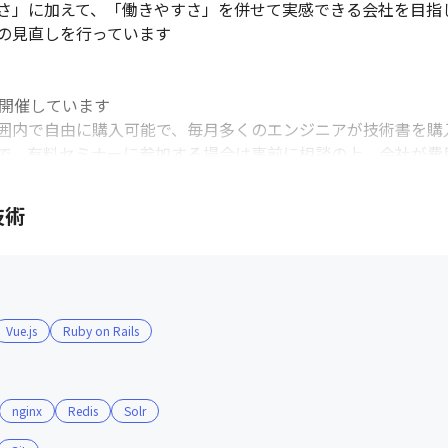
さ」に加えて、「働きやすさ」を併せて実感できる会社を目指し
の見直しを行っています

開催しています

囲内で自由に購入可能で、毎月多くのエンジニアが技術書を購入
で、有料セミナーに参加する場合は事前に相談の上、会社が費用
、会場の提供や協賛などの支援を行っています
技術
Vue.js
Ruby on Rails
nginx
Redis
Solr