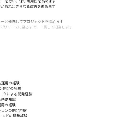
ーを行い、保守可用性を高めます

要があればさらなる改善を進めます
ーと連携してプロジェクトを進めます

ト/リリースに至るまで、一貫して担当します

スを適宜提供し、旅行者の旅行活動全体をサポートすることを大切にし
をもって行い、効果やユーザーの声を元に改善サイクルを回すことができ
のため、大規模高トラフィック環境での設計/開発経験を積むことができ
ミドルウェアやフレームワークなど比較的自由に新しい技術の導入を進め
イデアが形にできるやりがいがあります
/運用の経験

ン開発の経験

ムワークによる開発経験

基礎知識

運用の経験

ョンの開発経験

ントエンドの開発経験