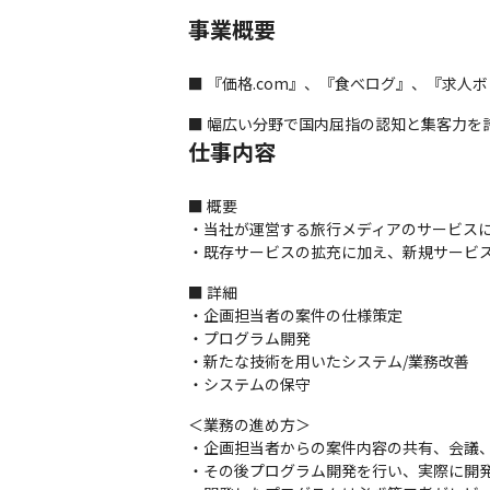
事業概要
■ 『価格.com』、『食べログ』、『求
■ 幅広い分野で国内屈指の認知と集客力を
仕事内容
■ 概要

・当社が運営する旅行メディアのサービスにお
・既存サービスの拡充に加え、新規サービス
■ 詳細

・企画担当者の案件の仕様策定

・プログラム開発

・新たな技術を用いたシステム/業務改善

・システムの保守
＜業務の進め方＞

・企画担当者からの案件内容の共有、会議、
・その後プログラム開発を行い、実際に開発