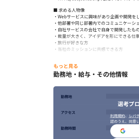
■ 求める人物像

・Webサービスに興味があり企画や開発をし
・他部署や同じ部署内でのコミュニケーショ
・自社サービスの会社で自身で開発したもの
・裁量が大きく、アイデアを形にできる仕事
・旅行が好きな方

・当社のミッションに共感できる方
＜ミッション＞

もっと見る
「世界にあふれる情報が、一人一人の生活に
勤務地・給与・その他情報
「いつもの生活をインターネットでもっと
勤務地
選考プ
国内最大級の自社サービスに携わることが
アクセス
利用規約
、
レバテ
認のうえ、同意
勤務時間