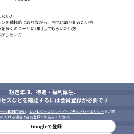
たい方

ンを積極的に取りながら、開発に取り組みたい方

を多くのユーザに利用してもらいたい方

がしたい方

もっと身近に、溶け込むように」

素敵に」
想定年収、待遇・福利厚生、
ロセスなどを確認するには会員登録が必要です
できます。
社員が「働く楽しさ」と「働きやす
ックID利用規約
、
レバレジーズグループ・プライバシーポリシー
をご確
いただける場合は会員登録へお進みください。
Googleで登録