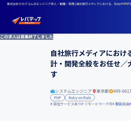
株式会社カカクコムのエンジニア求人・転職・採用 | 自社旅行メディアにおける、Rubyや
この求人は募集終了しました
自社旅行メディアにおける
計・開発全般をお任せ／
す
システムエンジニア
東京都
499-66
PHP
Ruby on Rails
自社サービスあり
リモートワーク可
服装自由