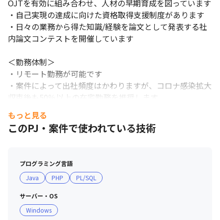
OJTを有効に組み合わせ、人材の早期育成を図っています

・自己実現の達成に向けた資格取得支援制度があります

・日々の業務から得た知識/経験を論文として発表する社
内論文コンテストを開催しています

＜勤務体制＞

・リモート勤務が可能です

・案件によって出社頻度はかわりますが、コロナ感染拡大
収束後も50％以上の在宅勤務を推奨します
もっと見る
このPJ・案件で使われている技術
プログラミング言語
Java
PHP
PL/SQL
サーバー・OS
Windows