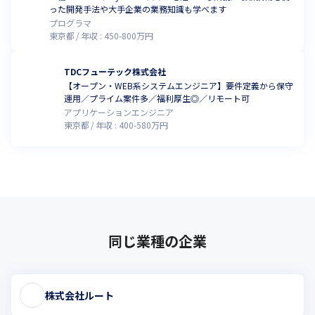
った開発手法や大手企業の業務知識も学べます
プログラマ
東京都
年収 :
450
-
800
万円
TDCフューテック株式会社
【オープン・WEB系システムエンジニア】要件定義から保守
運用／プライム案件多／福利厚生◎／リモート可
アプリケーションエンジニア
東京都
年収 :
400
-
580
万円
同じ業種の企業
株式会社ルート