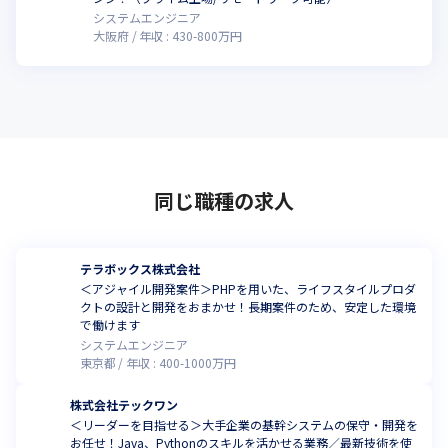
システムエンジニア
大阪府
年収 :
430
-
800
万円
同じ職種の求人
テラボックス株式会社
＜アジャイル開発案件＞PHPを用いた、ライフスタイルプロダ
クトの設計と開発をおまかせ！長期案件のため、安定した環境
で働けます
システムエンジニア
東京都
年収 :
400
-
1000
万円
株式会社テックワン
＜リーダーを目指せる＞大手企業の基幹システムの保守・開発を
お任せ！Java、Pythonのスキルを活かせる業務／最新技術を使