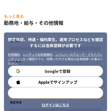
もっと見る
勤務地・給与・その他情報
想定年収、待遇・福利厚生、
選考プロセスなどを確認
勤務地
本人の意向をヒアリングし、希望に沿う案件に参画します。
するには会員登録が必要です
利用規約
、
レバテックID利用規約
、
レバレジーズグループ・プライバシ
ーポリシー
をご確認のうえ、同意いただける場合は会員登録へお進みく
アクセス
ださい。
Googleで登録
Appleでサインアップ
勤務時間
メールアドレスで登録
想定年収
ログインはこちら