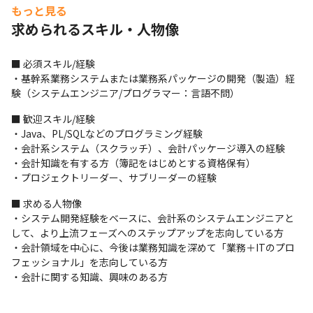
・流通業：会計パッケージのグループ会社展開

もっと見る
・官公庁：省庁内での各種業務システム
求められるスキル・人物像
■ この仕事の面白み、魅力

・業務領域が生産、販売、購買、在庫、原価管理およびSCMと幅
■ 必須スキル/経験

広く、会計領域の中でも多種多様なシステム開発案件に携われま
・基幹系業務システムまたは業務系パッケージの開発（製造）経
す

験（システムエンジニア/プログラマー：言語不問）
・会計領域の案件において、開発工程全般からマネジメントまで
を経験することで、専門性を磨けます
■ 歓迎スキル/経験

・Java、PL/SQLなどのプログラミング経験

・会計系システム（スクラッチ）、会計パッケージ導入の経験

・会計知識を有する方（簿記をはじめとする資格保有）

・プロジェクトリーダー、サブリーダーの経験
■ 求める人物像

・システム開発経験をベースに、会計系のシステムエンジニアと
して、より上流フェーズへのステップアップを志向している方

・会計領域を中心に、今後は業務知識を深めて「業務＋ITのプロ
フェッショナル」を志向している方

・会計に関する知識、興味のある方