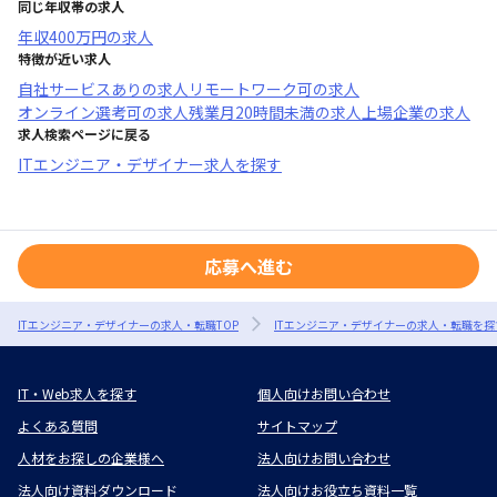
同じ年収帯の求人
年収
400万円
の求人
特徴が近い求人
自社サービスあり
の求人
リモートワーク可
の求人
オンライン選考可
の求人
残業月20時間未満
の求人
上場企業
の求人
求人検索ページに戻る
ITエンジニア・デザイナー求人を探す
応募へ進む
ITエンジニア・デザイナーの求人・転職TOP
ITエンジニア・デザイナーの求人・転職を探
IT・Web求人を探す
個人向けお問い合わせ
よくある質問
サイトマップ
人材をお探しの企業様へ
法人向けお問い合わせ
法人向け資料ダウンロード
法人向けお役立ち資料一覧