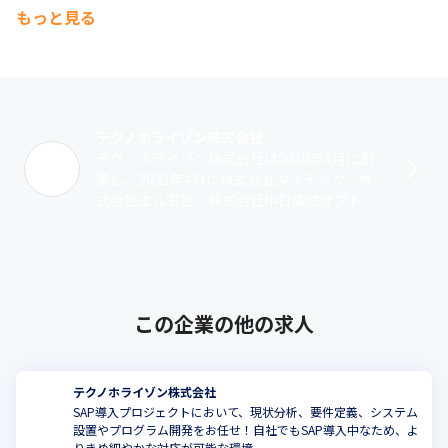
もっと見る
テクノホライゾン株式会社
テクノホライゾン株式会社は2010年4月に創
業し、2021年4月に株式会社タイテック、株
式会社エルモ社、株式会社中日諏訪オプト電
子と合併しました。映像&IT及びロボティク
スを軸に、「学校教育」･･･
この企業の他の求人
テクノホライゾン株式会社
SAP導入プロジェクトにおいて、現状分析、要件定義、システム
設置やプログラム開発をお任せ！自社でもSAP導入中なため、よ
りきめ細やかな対応が可能な環境