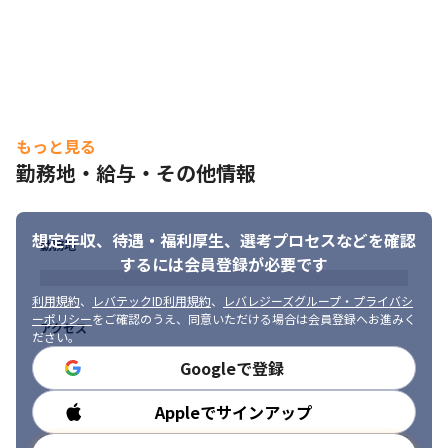
もっと見る
勤務地・給与・その他情報
想定年収、待遇・福利厚生、
選考プロセスなどを確認
勤務地
するには会員登録が必要です
利用規約
、
レバテックID利用規約
、
レバレジーズグループ・プライバシ
ーポリシー
をご確認のうえ、同意いただける場合は会員登録へお進みく
アクセス
ださい。
Googleで登録
Appleでサインアップ
勤務時間
活躍できるプロジェクトに参画していただきます。