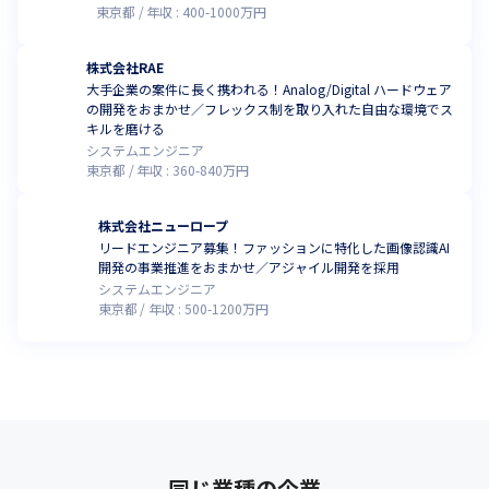
東京都
年収 :
400
-
1000
万円
株式会社RAE
大手企業の案件に長く携われる！Analog/Digital ハードウェア
の開発をおまかせ／フレックス制を取り入れた自由な環境でス
キルを磨ける
システムエンジニア
東京都
年収 :
360
-
840
万円
株式会社ニューロープ
リードエンジニア募集！ファッションに特化した画像認識AI
開発の事業推進をおまかせ／アジャイル開発を採用
システムエンジニア
東京都
年収 :
500
-
1200
万円
同じ業種の企業