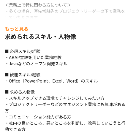
＜業務上で特に関わる方について＞

・多くの場合、客先常駐先のプロジェクトリーダーの下で業務を
していただきます
もっと見る
＜サポート体制について＞

・プロジェクトリーダーは参画先によって変わるものの、報連相
求められるスキル・人物像
と挨拶をしっかりできていれば周りのメンバーがサポートしてく
れる体制ができています

■ 必須スキル/経験

・現場で問題があった場合や、新しいスキルを身につけたいなど
・ABAP言語を用いた業務経験

の相談事項は、メールや電話で営業担当にいつでも伝えることが
・Javaなどのオープン開発スキル
できます
■ 歓迎スキル/経験

＜期待していること＞

・Office（PowerPoint、Excel、Word）のスキル
・業務アプローチ、現場改善の視点で、システム構築や運用サポ
ートをしていただきたいです
■ 求める人物像

・スキルアップできる環境でチャレンジしてみたい方

■ この仕事の魅力、面白み

・プロジェクトリーダーなどのマネジメント業務にも興味がある
・当社は実際にユーザーとしてもSAP S/4HANAクラウドを自社で
方

も導入しているので、同じ製造業のユーザーとしての視点を持っ
・コミュニケーション能力がある方

てお客様に提案できるだけでなく、社内でもSAPコンサルタント
・社内の良いところ、悪いところを判断し、改善していこうと行
として活躍するチャンスがあります
動できる方