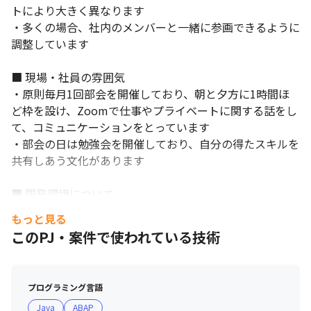
トにより大きく異なります

・多くの場合、社内のメンバーと一緒に参画できるように
調整しています

■ 現場・社員の雰囲気

・原則毎月1回部会を開催しており、朝と夕方に1時間ほ
ど枠を設け、Zoomで仕事やプライベートに関する話をし
て、コミュニケーションをとっています

・部会の日は勉強会を開催しており、自分の得たスキルを
共有しあう文化があります

■ 開発環境について

・参画先によって異なりますが、社内のサンドボックス環
もっと見る
境が使用できるようになっているので、設定の実験もでき
このPJ・案件で使われている技術
ます

・社内にSAPがあるため、状態や仕組みなどの疑問点を担
当者に聞ける環境です
プログラミング言語
Java
ABAP