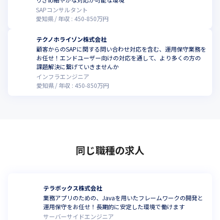
SAPコンサルタント
愛知県
年収 :
450
-
850
万円
テクノホライゾン株式会社
顧客からのSAPに関する問い合わせ対応を含む、運用保守業務を
お任せ！エンドユーザー向けの対応を通して、より多くの方の
課題解決に繋げていきませんか
インフラエンジニア
愛知県
年収 :
450
-
850
万円
同じ職種の求人
テラボックス株式会社
業務アプリのための、Javaを用いたフレームワークの開発と
運用保守をお任せ！長期的に安定した環境で働けます
サーバーサイドエンジニア