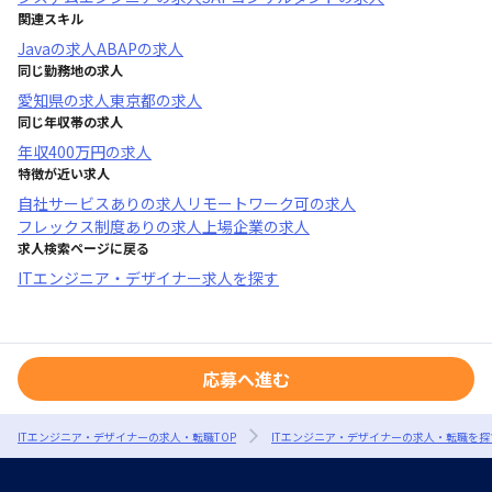
関連スキル
Java
の求人
ABAP
の求人
同じ勤務地の求人
愛知県
の求人
東京都
の求人
同じ年収帯の求人
年収
400万円
の求人
特徴が近い求人
自社サービスあり
の求人
リモートワーク可
の求人
フレックス制度あり
の求人
上場企業
の求人
求人検索ページに戻る
ITエンジニア・デザイナー求人を探す
応募へ進む
ITエンジニア・デザイナーの求人・転職TOP
ITエンジニア・デザイナーの求人・転職を探