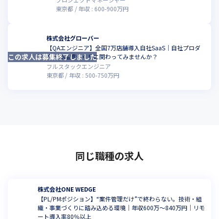
東京都
年収 :
600
-
900
万円
株式会社グローバー
【QAエンジニア】全国7万店舗導入自社SaaS｜自社プロダ
この求人は募集終了しました
こ
クトの品質づくりに関わってみませんか？
フルスタックエンジニア
東京都
年収 :
500
-
750
万円
同じ職種の求人
株式会社ONE WEDGE
【PL/PMポジション】“案件管理だけ”で終わらない。技術・組
織・事業づくりに踏み込める環境｜年収600万～840万円｜リモ
ート導入率80％以上