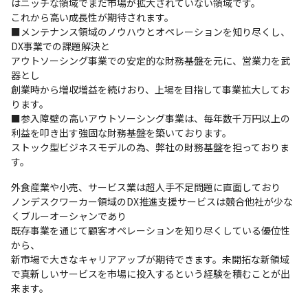
はニッチな領域でまだ市場が拡大されていない領域です。

これから高い成長性が期待されます。

■メンテナンス領域のノウハウとオペレーションを知り尽くし、
DX事業での課題解決と

アウトソーシング事業での安定的な財務基盤を元に、営業力を武
器とし

創業時から増収増益を続けおり、上場を目指して事業拡大してお
ります。

■参入障壁の高いアウトソーシング事業は、毎年数千万円以上の
利益を叩き出す強固な財務基盤を築いております。

ストック型ビジネスモデルの為、弊社の財務基盤を担っておりま
す。
外食産業や小売、サービス業は超人手不足問題に直面しており

ノンデスクワーカー領域のDX推進支援サービスは競合他社が少な
くブルーオーシャンであり

既存事業を通じて顧客オペレーションを知り尽くしている優位性
から、

新市場で大きなキャリアアップが期待できます。未開拓な新領域
で真新しいサービスを市場に投入するという経験を積むことが出
来ます。