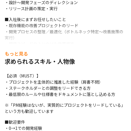
・設計〜開発フェーズのディレクション

・リリース計画の策定・実行
■入社後にまずお任せしたいこと

・既存機能の改善プロジェクトのリード

・開発プロセスの整理／最適化（ボトルネック特定〜改善施策の
実行）

・開発スピード向上に向けた施策推進

・ステークホルダー間の認識統一および意思決定の推進
もっと見る
求められるスキル・人物像
【必須（MUST）】

・プロジェクトを主体的に推進した経験（肩書不問）

・ステークホルダーとの調整をリードできる方

・最低限のルールや仕様書をドキュメントに落とし込める方
※「PM経験はないが、実質的にプロジェクトをリードしている」
という方も歓迎しています
■歓迎要件

・0→1での開発経験
