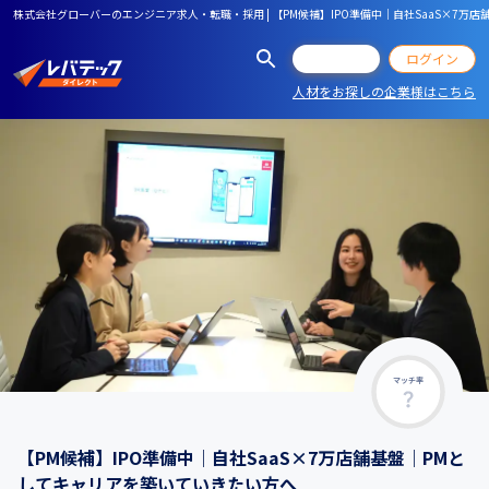
株式会社グローバーのエンジニア求人・転職・採用 | 【PM候補】IPO準備中｜自社SaaS×7万
会員登録
ログイン
人材をお探しの企業様はこちら
マッチ率
【PM候補】IPO準備中｜自社SaaS×7万店舗基盤｜PMと
してキャリアを築いていきたい方へ