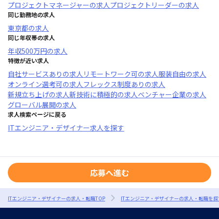
プロジェクトマネージャー
の求人
プロジェクトリーダー
の求人
同じ勤務地の求人
東京都
の求人
同じ年収帯の求人
年収
500万円
の求人
特徴が近い求人
自社サービスあり
の求人
リモートワーク可
の求人
服装自由
の求人
オンライン選考可
の求人
フレックス制度あり
の求人
新規立ち上げ
の求人
新技術に積極的
の求人
ベンチャー企業
の求人
グローバル展開
の求人
求人検索ページに戻る
ITエンジニア・デザイナー求人を探す
応募へ進む
ITエンジニア・デザイナーの求人・転職TOP
ITエンジニア・デザイナーの求人・転職を探