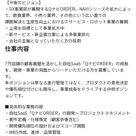
【今後のビジョン】

・DX事業部が展開するQナビORDER、NAVIシリーズの拡大によっ
て、飲食業界、小売り業界、その他という広い面での

課題解決と生産性向上におけるITサービス・ロボット事業の展開

・上場を目標として事業拡大中

・新サービス・新企画立案による多事業部化

・会社の主軸となっていただく方の採用
仕事内容
7万店舗の顧客基盤を活かした自社SaaS「QナビORDER」の成長
を、開発・事業の両面からリードいただける方を募集していま
す。

本ポジションは単なる進行管理ではなく、プロダクトの意思決定
や優先順位付けにも関与し、事業成長をドライブする中核ポジシ
ョンです。
■具体的な業務内容

・自社SaaS「QナビORDER」の開発～プロジェクトマネジメント

・要件定義／仕様策定（顧客折衝含む）

・開発優先順位の設計およびスコープ調整

・WBS作成、進捗／品質管理
