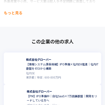
外食産業や小売、サービス業は超人手不足問題に直面しており

ノンデスクワーカー領域のDX推進支援サービスは競合他社が少な
くブルーオーシャンであり、既存事業を通じて顧客オペレーショ
もっと見る
ンを知り尽くしている優位性から、新市場で大きなキャリアアッ
プが期待できます。

未開拓な新領域で真新しいサービスを市場に投入するという経験
を積むことが出来ます。
【今後のビジョン】

この企業の他の求人
・DX事業部が展開するQナビORDER、NAVIシリーズの拡大によっ
て、飲食業界、小売り業界、その他という広い面での課題解決と
生産性向上におけるITサービス・ロボット事業の展開

・上場を目標として事業拡大中

株式会社グローバー
・新サービス・新企画立案による多事業部化
【情報システム課長候補】IPO準備×社内DX推進｜社内IT
こ
基盤をゼロから構築
社内SE
東京都
年収 :
600
-
800
万円
株式会社グローバー
【PM】IPO準備中｜自社SaaS×7万店舗基盤｜開発をリ
こ
ードしている方へ
プロジェクトマネージャー