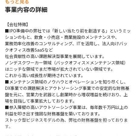
もっと見る
事業内容の詳細
【会社特徴】

■IPO準備中の弊社では「新しい当たり前を創造する」というミッ
ションのもと、飲食・小売店・商業施設のメンテナンスや、

業務効率化改善のコンサルティング、ITを活用し、法人向けバッ
クオフィス改善SaaSなど

社会貢献性の高い課題解決型事業を展開しています。

ノンデスクワーカー領域（バックオフィス×メンテナンス領域）
はニッチな領域でまだ市場が拡大されていない領域です。

これから高い成長性が期待されています。

■メンテナンス領域のノウハウとオペレーションを知り尽くし、
DX事業での課題解決とアウトソーシング事業での安定的な財務基
盤を元に、営業力を武器とし創業時から増収増益を続けおり、上
場を目指して事業拡大しております。

■参入障壁の高いアウトソーシング事業は、毎年数千万円以上の
利益を叩き出す強固な財務基盤を築いております。

ストック型ビジネスモデルの為、弊社の財務基盤を担っておりま
す。