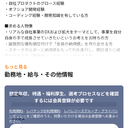
・自社プロダクトのグロース経験

・オフショア開発経験

・コーディング経験・開発知識を有している方
■求める人物像

・リアルな自社事業のDXおよび拡大をテーマとして、事業を自分
自身の手で成長させていきたいというお考えをお持ちの方

・論理的な優先順位付けで「全員の納得感」を作り出せる方

・ステークホルダーと納得感をもってPJを進行し、期日通りに成
果を出せる方「期待値コントロール」ができる方

・「開発ロードマップの可視化」によりチームや顧客の納得感を
もっと見る
獲得できる、しようとする方
勤務地・給与・その他情報
想定年収、待遇・福利厚生、
選考プロセスなどを確認
勤務地
するには会員登録が必要です
利用規約
、
レバテックID利用規約
、
レバレジーズグループ・プライバシ
ーポリシー
をご確認のうえ、同意いただける場合は会員登録へお進みく
アクセス
ださい。