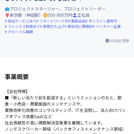
プロジェクトマネージャー、プロジェクトリーダー
東京都（神田駅）
500-800万円
正社員
自社サービスあり
リモートワーク可
服装自由
オンライン選考可
フレックス制度あり
新規立ち上げ
新技術に積極的
ベンチャー企業
グローバル展開
30日前
更新
事業概要
【会社特徴】

■「新しい当たり前を創造する」というミッションのもと、飲
食・小売店・商業施設のメンテナンスや、

業務効率化改善のコンサルティング、ITを活用し、法人向けバッ
クオフィス改善SaaSなど

社会貢献性の高い課題解決型事業を展開しています。

ノンデスクワーカー領域（バックオフィス×メンテナンス領域）