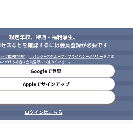
た経験

成経験（レビュー・勉強会運営など）

た経験

想定年収、待遇・福利厚生、
に喜びを感じられる方

ロセスなどを確認するには会員登録が必要です
挑戦を前向きに楽しめる方

ンを大切にし、信頼関係を築ける方

ックID利用規約
、
レバレジーズグループ・プライバシーポリシー
をご確
、再現性のある設計ができる方

いただける場合は会員登録へお進みください。
、仲間と成果を分かち合える方

Googleで登録
て、組織づくりにも関わりたい方
Appleでサインアップ
メールアドレスで登録
ログインはこちら