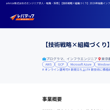
arkrize株式会社のエンジニア求人・転職・採用 | 【技術戦略×組織づくり】2026年始動
【技術戦略×組織づくり】
プログラマ、インフラエンジニア
東京
AWS
GCP
Microsoft Azure
Windows
オンライン選考可
新規立ち上げ
新技術に積極
事業概要