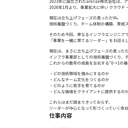
2023年に設立されたarkrize株式会社
2026年1月より、事業拡大に伴い クラ
現在は立ち上げフェーズの真っただ中。

技術基盤づくり、チーム体制の構築、育成
そのため今回、単なるインフラエンジニアで
「事業を一緒に育てるリーダー」をお迎え
現在は、まさに立ち上げフェーズの真っただ
インフラ事業部としての技術基盤づくり、チ
これからの数年の成長を左右する“0→1の
・どの技術領域を強みにするのか

・どんなチーム文化をつくるのか

・どのように若手を育てるのか

・どんな価値をクライアントに提供するの
これらはまだ固まりきっておらず、

リーダーが中心となって形づくっていく余
仕事内容