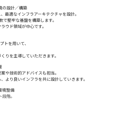
境の設計／構築

、最適なインフラアーキテクチャを設計。

し、柔軟で堅牢な基盤を構築します。

クラウド領域が中心です。
リプトを用いて、



づくりを主導していただきます。


案や技術的アドバイスも担当。

ら、より良いインフラを共に設計していきます。
境整備

段階。
