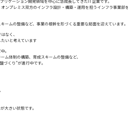
は、アプリケーション開発領域を中心に急成長してきたIT企業です。

ウド・オンプレミス双方のインフラ設計・構築・運用を担うインフラ事業部
スキームの整備など、事業の根幹を形づくる重要な局面を迎えています。
はなく、

したいと考えています
中。

ーム体制の構築、育成スキームの整備など、

基盤づくり”が進行中です。
か
白が大きい状態です。