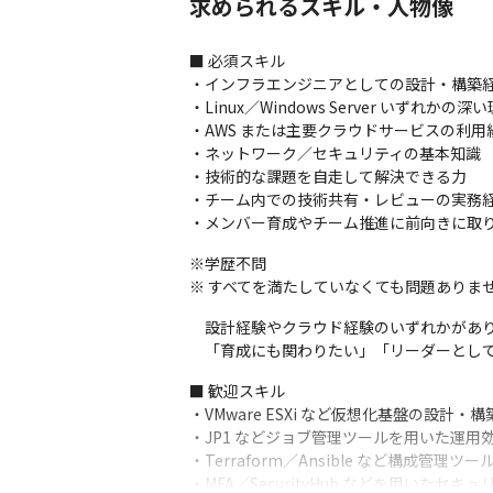
求められるスキル・人物像
など、事業の成長に直結する意思決定に関
■ 必須スキル

● メンバー育成・技術共有の推進

・インフラエンジニアとしての設計・構築経
今後の事業拡大に向け、育成にも力を入れて
・Linux／Windows Server いずれかの
技術レビュー、勉強会の企画、ナレッジ共有
・AWS または主要クラウドサービスの利用
若手が自走できるチームづくりをリードして
・ネットワーク／セキュリティの基本知識

「教える」「支える」ことが自然と活かせ
・技術的な課題を自走して解決できる力

・チーム内での技術共有・レビューの実務経
・メンバー育成やチーム推進に前向きに取
※学歴不問

※ すべてを満たしていなくても問題ありませ
　設計経験やクラウド経験のいずれかがあり
　「育成にも関わりたい」「リーダーとし
■ 歓迎スキル

・VMware ESXi など仮想化基盤の設計・構
・JP1 などジョブ管理ツールを用いた運用
・Terraform／Ansible など構成管理ツー
・MFA／SecurityHub などを用いたセ