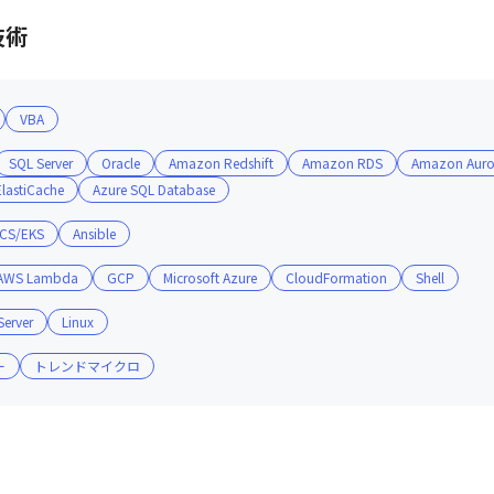
技術
VBA
SQL Server
Oracle
Amazon Redshift
Amazon RDS
Amazon Auro
lastiCache
Azure SQL Database
CS/EKS
Ansible
技術スタックです。

AWS Lambda
GCP
Microsoft Azure
CloudFormation
Shell
考にしながら、自社のインフラ基盤を整備していきます。
erver
Linux
ー
トレンドマイクロ