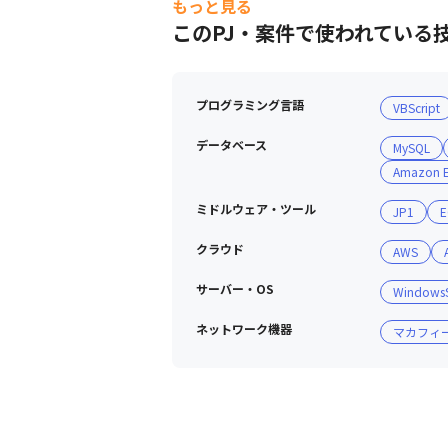
もっと見る
- Terraform（導入予定）

このPJ・案件で使われている
【監視・自動化】

- CloudWatch

- アラート自動化スクリプト

プログラミング言語
VBScript
【その他】

- S3 Glacier

データベース
MySQL
- MFA認証

Amazon E
- ハイブリッド構成設計

ミドルウェア・ツール
JP1
E
※上記は 2025年10月時点の親会社の
クラウド
AWS
当社では2026年以降、この環境を参
サーバー・OS
WindowsS
ネットワーク機器
マカフィ