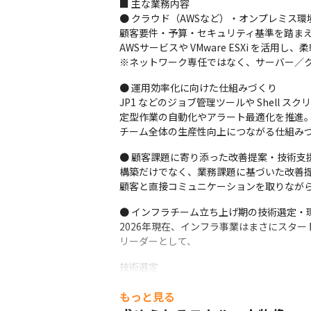
■ 主な業務内容

● クラウド（AWSなど）・オンプレミス環
顧客要件・予算・セキュリティ基準を踏まえ
AWSサービスや VMware ESXi を活用
※ネットワーク専任ではなく、サーバー／
● 運用効率化に向けた仕組みづくり

JP1 などのジョブ管理ツールや Shell スク
定型作業の自動化やアラート最適化を推進。
チーム全体の生産性向上につながる仕組み
● 顧客課題に寄り添った改善提案・技術支援
構築だけでなく、業務課題に基づいた改善提
顧客と直接コミュニケーションを取りなが
● インフラチーム立ち上げ期の技術選定・環
2026年現在、インフラ事業はまさにスタート
リーダーとして、
技術選定

開発／運用環境の整備

もっと見る
業務フローの構築

チーム体制の形成