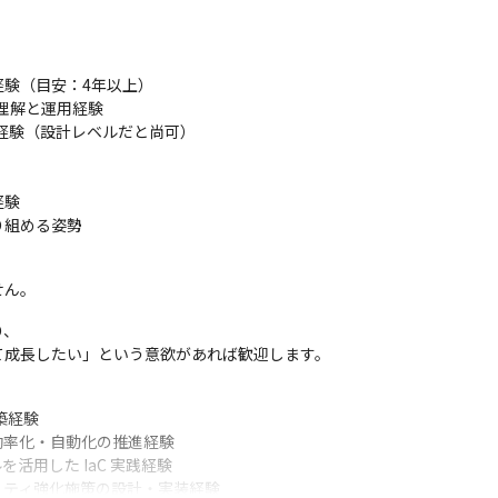
われます。
験（目安：4年以上）

いきます。

深い理解と運用経験

などを通じて、

経験（設計レベルだと尚可）

いただきます。

る環境です。
験

り組める姿勢
ん。  
、

て成長したい」という意欲があれば歓迎します。
築経験

効率化・自動化の推進経験

ルを活用した IaC 実践経験

キュリティ強化施策の設計・実装経験
