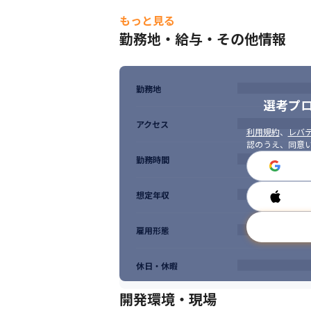
・技術選定やアーキテクチャ標準化に携わっ
もっと見る
・チームリーダーとしてのマネジメント・育
勤務地・給与・その他情報
・業務フロー改善や仕組み化を主体的に進め
・顧客折衝や技術提案の実務経験
■ 求める人物像

勤務地
・技術力だけでなく、メンバーの成長や育成
選考プ
・自走力があり、立ち上げフェーズの変化や
・顧客や社内メンバーとのコミュニケーショ
アクセス
利用規約
、
レバテ
・安定性・効率性・セキュリティを意識した
認のうえ、同意
・自身の成長と会社の成長を同じ方向で捉え
勤務時間
・将来的にリーダーや育成ポジションとし
想定年収
雇用形態
休日・休暇
開発環境・現場